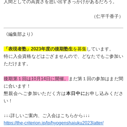
人間としての高貴さを思い出すきっかけがあるだろう。
（仁平千香子）
《編集部より》
「表現者塾」2023年度の後期塾生
を募集
しています。
特に入会資格などはござませんので、どなたでもご参加い
ただけます。
後期第１回は10月14日に開催。
まだ第１回の参加はまだ間
に合います！
懇親会へご参加いただく方は
本日中に
お申し込みくださ
い！
↓↓↓詳しいご案内、ご入会はこちらから↓↓↓
https://the-criterion.jp/lp/hyogenshajuku2023latter/