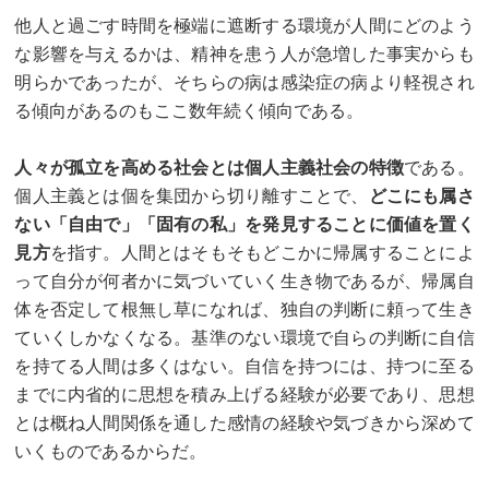
他人と過ごす時間を極端に遮断する環境が人間にどのよう
な影響を与えるかは、精神を患う人が急増した事実からも
明らかであったが、そちらの病は感染症の病より軽視され
る傾向があるのもここ数年続く傾向である。
人々が孤立を高める社会とは個人主義社会の特徴
である。
個人主義とは個を集団から切り離すことで、
どこにも属さ
ない「自由で」「固有の私」を発見することに価値を置く
見方
を指す。人間とはそもそもどこかに帰属することによ
って自分が何者かに気づいていく生き物であるが、帰属自
体を否定して根無し草になれば、独自の判断に頼って生き
ていくしかなくなる。基準のない環境で自らの判断に自信
を持てる人間は多くはない。自信を持つには、持つに至る
までに内省的に思想を積み上げる経験が必要であり、思想
とは概ね人間関係を通した感情の経験や気づきから深めて
いくものであるからだ。