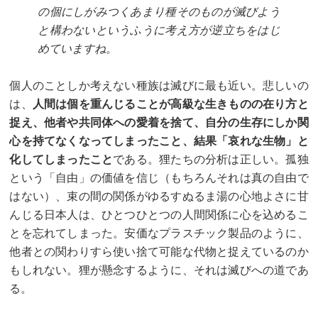
の個にしがみつくあまり種そのものが滅びよう
と構わないというふうに考え方が逆立ちをはじ
めていますね。
個人のことしか考えない種族は滅びに最も近い。悲しいの
は、
人間は個を重んじることが高級な生きものの在り方と
捉え、他者や共同体への愛着を捨て、自分の生存にしか関
心を持てなくなってしまったこと、結果「哀れな生物」と
化してしまったこと
である。狸たちの分析は正しい。孤独
という「自由」の価値を信じ（もちろんそれは真の自由で
はない）、束の間の関係がゆるすぬるま湯の心地よさに甘
んじる日本人は、ひとつひとつの人間関係に心を込めるこ
とを忘れてしまった。安価なプラスチック製品のように、
他者との関わりすら使い捨て可能な代物と捉えているのか
もしれない。狸が懸念するように、それは滅びへの道であ
る。