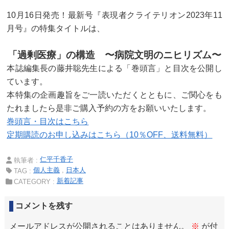
10月16日発売！最新号『表現者クライテリオン2023年11
月号』の特集タイトルは、
「過剰医療」の構造 〜病院文明のニヒリズム〜
本誌編集長の藤井聡先生による「巻頭言」と目次を公開し
ています。
本特集の企画趣旨をご一読いただくとともに、ご関心をも
たれましたら是非ご購入予約の方をお願いいたします。
巻頭言・目次はこちら
定期購読のお申し込みはこちら（10％OFF、送料無料）
仁平千香子
執筆者 :
個人主義
日本人
TAG :
新着記事
CATEGORY :
コメントを残す
メールアドレスが公開されることはありません。
※
が付