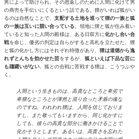
男によって助けられ、その恩返しのために人間に化けて男
の商売を手伝いにくるという話である。狸がいれば狐がい
るのは自然なことで、
支配する土地を巡って狸の一族と狐
の一族は互いに競い合っている
。領地に狸と狐が住み着い
ていると知った人間の殿様は、ある日双方に
化かし合い合
戦
を命じ、優劣の判定は自らがすると高札を立たせた。狸
と狐の化かし方にはそれぞれ特徴があり、
狸は道徳から逸
れずとんちを効かせた芸
をするが、
狐といえば下品な芸に
も躊躇いがない
。狐との合戦に苦戦する狸は、こうつぶや
く。
人間という生きものは、高貴なところと卑劣で
卑猥なところとが渾然と混り合った矛盾の魂な
のですね。われわれ狸は、人間を信じておりま
すし、また敬ってもいますから、同じ化かすに
しても、彼らの高貴な部分に働きかけることで
化かそうとします。あるいは、高貴さを忘れた