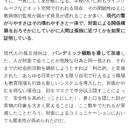
うに、一夜にして友が敵になる。学校のいじめもライング
ループなどネット空間で行われる現在、その閉鎖性ゆえに
教師側の監視が届かず発見が遅れることが多い。
現代の繋
がりやすさはその壊れやすさと一体で、対面による関係構
築をおろそかにしていかに人間は孤独に近づくかを如実に
証明している
。
現代人の孤立傾向は、
パンデミック騒動を通して加速
し
た。人が対面で会うことが危険な行為と同一視され、それ
までの社会的活動を継続しようとすれば「利己的」と見做
された。あらゆる日常ができる限り自宅で行えるよう職場
も教育現場も行政も新しいシステムを導入した。対面がや
むを得ない場合は、顔をマスクで半分以上隠すことによっ
て、安全性を高めた（ことにした）。鼻と口を隠した顔が
実物の印象を大きく変えることは、ここ数年でだれもが実
感したことだろう。対面によるコミュニケーションにおい
ても匿名性が高められたのだ。