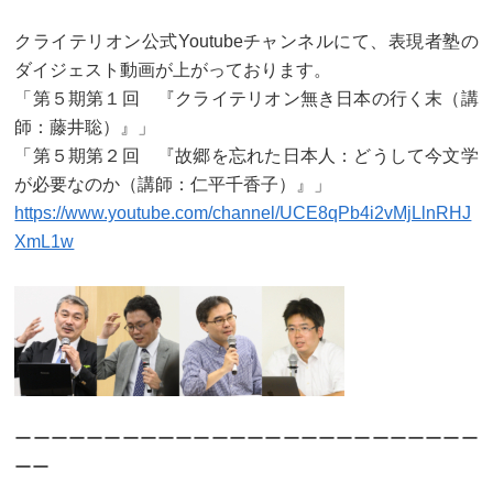
クライテリオン公式Youtubeチャンネルにて、表現者塾の
ダイジェスト動画が上がっております。
「第５期第１回 『クライテリオン無き日本の行く末（講
師：藤井聡）』」
「第５期第２回 『故郷を忘れた日本人：どうして今文学
が必要なのか（講師：仁平千香子）』」
https://www.youtube.com/channel/UCE8qPb4i2vMjLlnRHJ
XmL1w
ーーーーーーーーーーーーーーーーーーーーーーーーーー
ーー