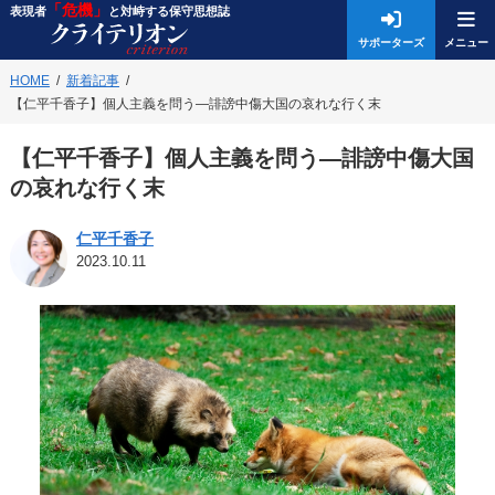
「危機」
表現者
と対峙する保守思想誌
サポーターズ
HOME
新着記事
【仁平千香子】個人主義を問う―誹謗中傷大国の哀れな行く末
【仁平千香子】個人主義を問う―誹謗中傷大国
の哀れな行く末
仁平千香子
2023.10.11