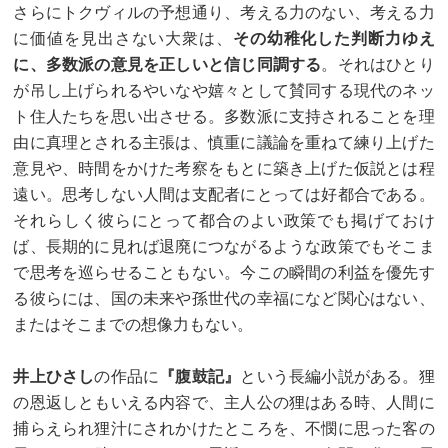
さらにトクヴィルの予想通り、考える力のない、考える力
に価値を見出さない大衆は、
その幼稚化した判断力ゆえ
に、多数派の意見を正しいと信じ同調する
。それはひとり
が吊し上げられるやいなや嬉々として賛同する現代のネッ
ト住人たちを思い出させる。多数派に支持されることを理
由に真理とされる主張は、慎重に議論を重ねて練り上げた
意見や、時間をかけた考察をもとに築き上げた仮説とは程
遠い。思考しない人間は支配者にとっては好都合である。
それらしく彼らにとって都合のよい政策でも掲げておけ
ば、長期的に見れば退廃につながるような政策でもそこま
で思考を巡らせることもない。今この瞬間の利益を優先す
る彼らには、国の未来や孫世代の幸福になど関心はない、
またはそこまでの想像力もない。
井上ひさし
の作品に
『腹鼓記』
という長編小説がある。狸
の恩返しともいえる内容で、主人公の狸はある時、人間に
捕らえられ狸汁にされかけたところを、不憫に思った客の