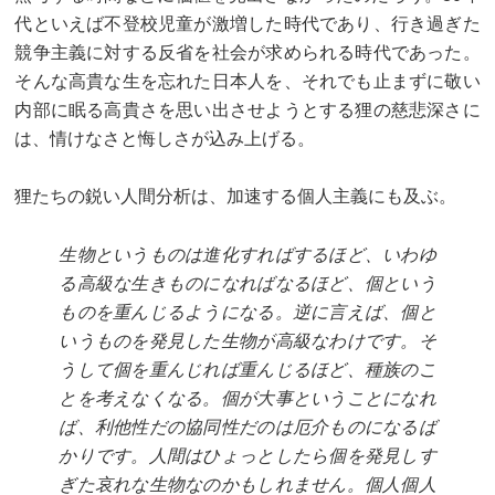
代といえば不登校児童が激増した時代であり、行き過ぎた
競争主義に対する反省を社会が求められる時代であった。
そんな高貴な生を忘れた日本人を、それでも止まずに敬い
内部に眠る高貴さを思い出させようとする狸の慈悲深さに
は、情けなさと悔しさが込み上げる。
狸たちの鋭い人間分析は、加速する個人主義にも及ぶ。
生物というものは進化すればするほど、いわゆ
る高級な生きものになればなるほど、個という
ものを重んじるようになる。逆に言えば、個と
いうものを発見した生物が高級なわけです。そ
うして個を重んじれば重んじるほど、種族のこ
とを考えなくなる。個が大事ということになれ
ば、利他性だの協同性だのは厄介ものになるば
かりです。人間はひょっとしたら個を発見しす
ぎた哀れな生物なのかもしれません。個人個人