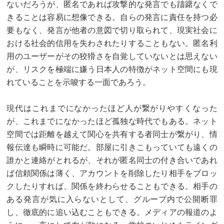
ないだろうが、匿名であれば攻撃的な発言でも躊躇なくで
きることは容易に想像できる。自らの発言に責任を持つ必
要もなく、発言が他者の意図で切り取られて、現実社会に
おける社会的信用を失わされたりすることもない。匿名利
用のユーザーがその狡猾さを自覚していないとは思えない
が、リスクを極端に嫌う日本人の特徴がネット空間にも現
れていることを示唆する一面であろう。
現代はこれまでになかったほど人が繋がりやすくなった
が、これまでになかったほど孤独な時代でもある。ネット
空間では距離を越えて関心を共有する者同士が繋がり、情
報伝達も瞬時に可能だ。部屋に引きこもっていても遠くの
誰かと連絡がとれるが、それが匿名同士の付き合いであれ
ば信頼関係は薄く、アカウントを削除したり相手をブロッ
クしたりすれば、関係を終わらせることもできる。相手の
ある発言が気に入らないとして、グループ内で公開断罪
し、徹底的に追い込むこともできる。メディアの報道のよ