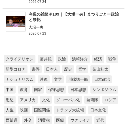
2026.07.24
今週の雑談＃109｜【大場一央】まつりごとー政治
と祭祀
大場一央
2026.07.23
クライテリオン
藤井聡
政治
浜崎洋介
経済
戦争
新型コロナ
書評
日本人
歴史
哲学
柴山桂太
ナショナリズム
沖縄
文学
川端祐一郎
日本政治
中国
教育
国家
保守思想
日本思想
シンポジウム
思想
アメリカ
文化
グローバル化
自衛隊
ロシア
人生
映画
国際関係
トランプ大統領
日本文化
西部邁
外交
消費税
医療
ウクライナ
近代