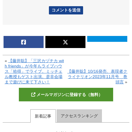
«
【藤井聡】「三沢カヅチカ wit
h friends」が今年もライブハウ
ス「拾得」でライブ。ミッチェ
【藤井聡】10/16発売、表現者ク
ル教授もゲスト出演。是非会場
ライテリオン2023年11月号 巻
まで遊びに来て下さい！
頭言
»
メールマガジンに登録する（無料）
アクセスランキング
新着記事