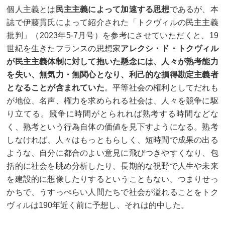
個人主義とは
民主主義によって加速する思想
であるが、本
誌で伊藤貫氏によって紹介された「トクヴィルの民主主義
批判」（2023年5-7月号）を参考にさせていただくと、19
世紀を生きたフランスの思想家
アレクシ・ド・トクヴィル
が民主主義体制に対して抱いた懸念には、人々が熟考能力
を失い、無気力・無関心となり、利己的な損得勘定主義者
となることが含まれていた
。平等社会の権利としてだれも
が地位、名声、権力を求められる社会は、人々を競争に駆
り立てる。競争に時間がとられれば熟考する時間などな
く、熟考という行為自体の価値を見下すようになる。熟考
しなければ、人々はもっともらしく、短時間で成果の出る
ような、自分に都合のよい意見に飛びつきやすくなり、包
括的に社会を眺め分析したり、長期的な視野で人生や未来
を建設的に想像したりするということもない。つまりせっ
かちで、うすっぺらい人間たちで社会が溢れることをトク
ヴィルは190年近く前に予想し、それは的中した。