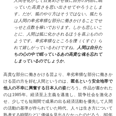
人間を化かして目覚めさせ彼に自分の内部に眠
っていた高貴さを思い出させてやろうとしま
す。だが、狐のやり方はそうではない。狐たち
は人間の卑劣卑猥な部分に働きかけることでせ
っせと点数を稼いでおります。しかも悲しいこ
とに、人間は狐に化かされるほうを喜ぶものの
ようです。卑劣卑猥なところを擽（くすぐ）ら
れて嬉しがっているわけですね。
人間は自分た
ちの心の中で眠っているあの高貴な魂を忘れて
しまっているのでしょうか
。
高貴な部分に働きかける芸より、卑劣卑猥な部分に働きか
ける芸の方を好む人間というのは、
匿名という安全地帯で
他人の不幸に興奮する日本人の姿
だろう。作品が書かれた
のは1985年。経済至上主義を邁進し、競争社会を激化さ
せ、少しでも短期間で成果の出る経済活動を優先して人間
の活動の基準が作られていた時代、人々は生き方について
熟考する時間などに価値を見出さなかったのだろう。80年