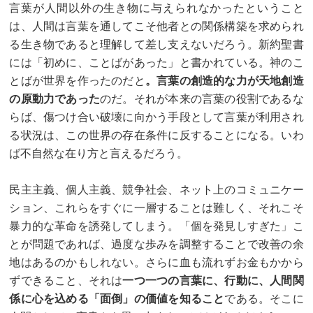
言葉が人間以外の生き物に与えられなかったということ
は、人間は言葉を通してこそ他者との関係構築を求められ
る生き物であると理解して差し支えないだろう。新約聖書
には「初めに、ことばがあった」と書かれている。神のこ
とばが世界を作ったのだと
。言葉の創造的な力が天地創造
の原動力であった
のだ。それが本来の言葉の役割であるな
らば、傷つけ合い破壊に向かう手段として言葉が利用され
る状況は、この世界の存在条件に反することになる。いわ
ば不自然な在り方と言えるだろう。
民主主義、個人主義、競争社会、ネット上のコミュニケー
ション、これらをすぐに一層することは難しく、それこそ
暴力的な革命を誘発してしまう。「個を発見しすぎた」こ
とが問題であれば、過度な歩みを調整することで改善の余
地はあるのかもしれない。さらに血も流れずお金もかから
ずできること、それは
一つ一つの言葉に、行動に、人間関
係に心を込める「面倒」の価値を知ること
である。そこに