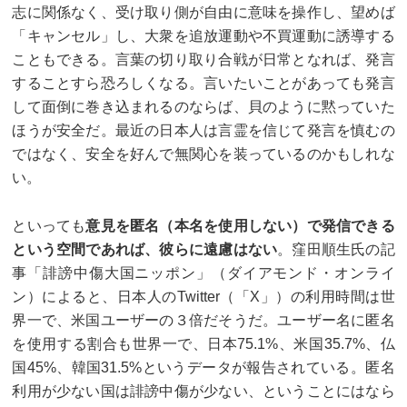
志に関係なく、受け取り側が自由に意味を操作し、望めば
「キャンセル」し、大衆を追放運動や不買運動に誘導する
こともできる。言葉の切り取り合戦が日常となれば、発言
することすら恐ろしくなる。言いたいことがあっても発言
して面倒に巻き込まれるのならば、貝のように黙っていた
ほうが安全だ。最近の日本人は言霊を信じて発言を慎むの
ではなく、安全を好んで無関心を装っているのかもしれな
い。
といっても
意見を匿名（本名を使用しない）で発信できる
という空間であれば、彼らに遠慮はない
。窪田順生氏の記
事「誹謗中傷大国ニッポン」（ダイアモンド・オンライ
ン）によると、日本人のTwitter（「X」）の利用時間は世
界一で、米国ユーザーの３倍だそうだ。ユーザー名に匿名
を使用する割合も世界一で、日本75.1%、米国35.7%、仏
国45%、韓国31.5%というデータが報告されている。匿名
利用が少ない国は誹謗中傷が少ない、ということにはなら