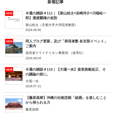
新着記事
今週の雑談＃111｜【柴山桂太×浜崎洋介×川端祐一
NEW
郎】通貨覇権の攻防
柴山桂太（京都大学大学院准教授）
2026.08.06
同人ブログ更新」及び「表現者塾 各支部イベント」
NEW
ご案内
表現者クライテリオン事務局 （規準社）
2026.08.04
今週の雑談＃110｜【大場一央】皇室典範改正、そ
NEW
の議論の前に。
大場一央
2026.07.31
【藤原昌樹】沖縄の伝統芸能「組踊」を楽しむこと
から得られる力
藤原昌樹