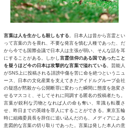
言葉は人を生かしも殺しもする
。日本人は昔から言霊とい
って言葉の力を畏れ、不要な発言を慎む人種であった、だ
から今でも国際会議で日本人は主張が弱い、そんな話を耳
にすることがある。しかし
言霊信仰のある国であったこと
を疑うほど今の日本は攻撃的な言葉で溢れている
。芸能人
がSNS上に投稿される誹謗中傷を苦に命を絶つというニュ
ース、日本の文化産業を支えてきたアイドルグループ会社
の疑惑が黙殺から公開断罪に変わった瞬間に態度を急変さ
せるマスコミ、そしてそれに同調する匿名の投稿者たち。
言葉が鋭利な刃物となれば人の命も奪い、常識も転覆さ
せ、昨日までの英雄を罪人にすることができる。東京五輪
時に組織委員長を辞任に追い込んだのも、メディアによる
意図的な言葉の切り取りであった。言葉は発した本人の意