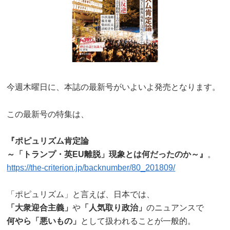
今週木曜日に、本誌の最新号がいよいよ発売となります。
この最新号の特集は、
『ポピュリズム肯定論
～「トランプ・英EU離脱」現象とは何だったのか～』
。
https://the-criterion.jp/backnumber/80_201809/
「ポピュリズム」と言えば、日本では、
「大衆迎合主義」
や
「人気取り政治」
のニュアンスで
何やら「悪いもの」
として扱われることが一般的。