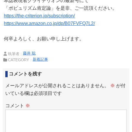
本誌表現者クライテリオンの最新号にて
「ポピュリズム肯定論」を是非、ご一読頂ください。
https://the-criterion.jp/subscription/
https://www.amazon.co.jp/dp/B07FVFQ7L2/
何卒よろしく、お願い申し上げます。
藤井 聡
執筆者 :
新着記事
CATEGORY :
コメントを残す
メールアドレスが公開されることはありません。
※
が付
いている欄は必須項目です
コメント
※