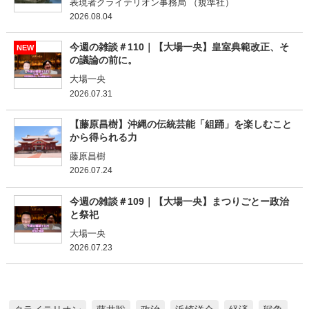
表現者クライテリオン事務局 （規準社）
2026.08.04
今週の雑談＃110｜【大場一央】皇室典範改正、そ
NEW
の議論の前に。
大場一央
2026.07.31
【藤原昌樹】沖縄の伝統芸能「組踊」を楽しむこと
から得られる力
藤原昌樹
2026.07.24
今週の雑談＃109｜【大場一央】まつりごとー政治
と祭祀
大場一央
2026.07.23