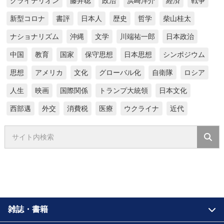
クライテリオン
藤井聡
政治
浜崎洋介
経済
戦争
新型コロナ
書評
日本人
歴史
哲学
柴山桂太
ナショナリズム
沖縄
文学
川端祐一郎
日本政治
中国
教育
国家
保守思想
日本思想
シンポジウム
思想
アメリカ
文化
グローバル化
自衛隊
ロシア
人生
映画
国際関係
トランプ大統領
日本文化
西部邁
外交
消費税
医療
ウクライナ
近代
雑誌・書籍