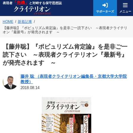
「危機」
表現者
と対峙する保守思想誌
サポーターズ
HOME
新着記事
【藤井聡】『ポピュリズム肯定論』を是非ご一読下さい ～表現者クライテリ
オン『最新号』が発売されます ～
【藤井聡】『ポピュリズム肯定論』を是非ご一
読下さい ～表現者クライテリオン『最新号』
が発売されます ～
藤井 聡 （表現者クライテリオン編集長・京都大学大学院
教授）
2018.08.14