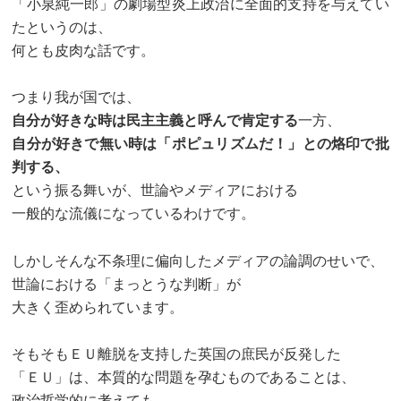
「小泉純一郎」の劇場型炎上政治に全面的支持を与えてい
たというのは、
何とも皮肉な話です。
つまり我が国では、
自分が好きな時は民主主義と呼んで肯定する
一方、
自分が好きで無い時は「ポピュリズムだ！」との烙印で批
判する、
という振る舞いが、世論やメディアにおける
一般的な流儀になっているわけです。
しかしそんな不条理に偏向したメディアの論調のせいで、
世論における「まっとうな判断」が
大きく歪められています。
そもそもＥＵ離脱を支持した英国の庶民が反発した
「ＥＵ」は、本質的な問題を孕むものであることは、
政治哲学的に考えても、