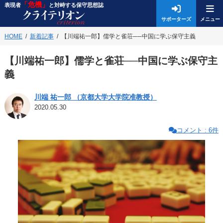
「危機」
表現者
と対峙する保守思想誌
サポーターズ
HOME
新着記事
【川端祐一郎】儒学と雀荘──中国に学ぶ保守主義
【川端祐一郎】儒学と雀荘──中国に学ぶ保守主
義
川端 祐一郎 （京都大学大学院准教授）
2020.05.30
コメント : 6件