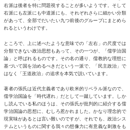
右派は後者を特に問題視することが多いようです。そして
右派にも左派にも中道派にも、それぞれさらに細かい分類
があって、全部でだいたい九つ前後のグループにまとめら
れるというわけです。
ところで、上に述べたような意味での「左右」の尺度では
分類できない政治思想もあって、その一つが、「儒学治国
論」と呼ばれるものです。その名の通り、儒教的な理想に
基づいて国を治めるべきだという一派で、「民主政治」で
はなく「王道政治」の追求を本気で説いています。
著者の張氏は近代主義者であり欧米的リベラル派なので、
儒学治国論を「時代遅れ」だとして一蹴しています。しか
し読んでいる私のほうは、その張氏が批判的に紹介する儒
学治国論の思想に、むしろ惹かれました。かなり理念的で
現実味があるとは言い難いのですが、それでも、政治シス
テムというものに関する我々の想像力に有意義な刺激をも