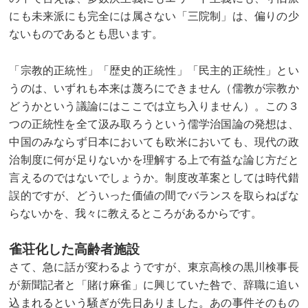
にも未来派にも完全には属さない「三院制」は、偏りの少
ないものであるとも思います。
「宗教的正統性」「歴史的正統性」「民主的正統性」とい
うのは、いずれも本来は蔑ろにできません（儒教が宗教か
どうかという議論にはここでは立ち入りません）。この３
つの正統性を全て汲み取ろうという儒学治国論の発想は、
中国のみならず日本においても欧米においても、現代の政
治制度に何が足りないかを理解する上で有益な論じ方だと
言えるのではないでしょうか。制度改革案としては時代錯
誤的ですが、どういった価値の間でバランスを取らねばな
らないかを、我々に教えるところがあるからです。
雀荘化した高齢者施設
さて、急に話が変わるようですが、東京高検の黒川検事長
が新聞記者と「賭け麻雀」に興じていた咎で、辞職に追い
込まれるという騒ぎが先日ありました。あの事件そのもの