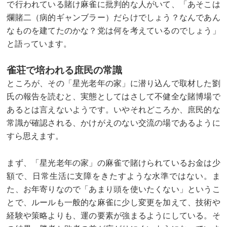
で行われている賭け麻雀に批判的な人がいて、「あそこは
爛賭二（病的ギャンブラー）だらけでしょう？なんであん
なものを建てたのかな？党は何を考えているのでしょう」
と語っています。
雀荘で培われる庶民の常識
ところが、その「星光老年の家」に潜り込んで取材した劉
氏の報告を読むと、実態としてはさして不健全な賭博場で
あるとは言えないようです。いやそれどころか、庶民的な
常識が確認される、かけがえのない交流の場であるように
すら思えます。
まず、「星光老年の家」の麻雀で賭けられているお金は少
額で、日常生活に支障をきたすような水準ではない。ま
た、お年寄りなので「あまり頭を使いたくない」というこ
とで、ルールも一般的な麻雀に少し変更を加えて、技術や
経験や策略よりも、運の要素が強まるようにしている。そ