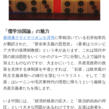
「儒学治国論」の魅力
表現者クライテリオン５月号
に寄稿頂いている石井知章氏
が翻訳された、『新全体主義の思想史』（著者はコロンビ
ア大学の張博樹教授）という本があります。これは現代中
国の政治思想をいくつかのグループに分類した上で論評を
加えたものなのですが、大まかにいうと、共産党政府の政
策を支持する体制派を中道とすれば、「右派」は欧米風の
民主主義体制への移行を望むリベラリスト、そして「左
派」はレーニンや毛沢東時代の理想に帰ろうという厳格な
共産主義者たちを指します。
いま中国には、「経済的格差の拡大」と「政治的自由の抑
圧」という大きな問題があるわけですが、左派は前者を、