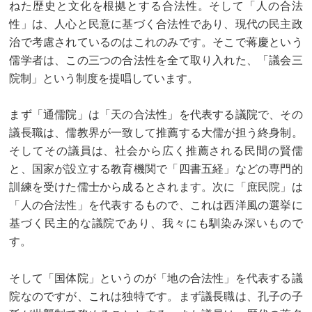
ねた歴史と文化を根拠とする合法性。そして「人の合法
性」は、人心と民意に基づく合法性であり、現代の民主政
治で考慮されているのはこれのみです。そこで蒋慶という
儒学者は、この三つの合法性を全て取り入れた、「議会三
院制」という制度を提唱しています。
まず「通儒院」は「天の合法性」を代表する議院で、その
議長職は、儒教界が一致して推薦する大儒が担う終身制。
そしてその議員は、社会から広く推薦される民間の賢儒
と、国家が設立する教育機関で「四書五経」などの専門的
訓練を受けた儒士から成るとされます。次に「庶民院」は
「人の合法性」を代表するもので、これは西洋風の選挙に
基づく民主的な議院であり、我々にも馴染み深いもので
す。
そして「国体院」というのが「地の合法性」を代表する議
院なのですが、これは独特です。まず議長職は、孔子の子