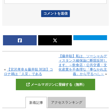
【藤井聡】私は、ソーシャルデ
ィスタンス確保論に断固反対し
ます。～飲食店・公共交通・文
«
【宮沢孝幸＆藤井聡 対談】コ
化産業を不条理な「事なかれ主
ロナ禍は「人災」である
義」から守るべし～
»
メールマガジンに登録する（無料）
アクセスランキング
新着記事