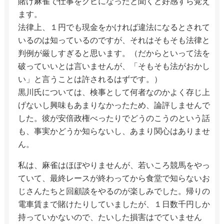
賭け麻雀で仕事をクビになったと聞くと好感すら覚え
ます。
法律上、１円でも現金をかければ違法になるとされて
いるのは知っているのですが、それはそもそも法律と
判例が厳しすぎると思います。（だからといって法を
破っていいとは言いませんが、「そもそも法がおかし
い」と言うことは許されるはずです。）
黒川氏については、検事として何者なのかよく存じ上
げないし興味もあまりなかったため、論評しませんで
した。彼が安倍政権べったりでどうのこうのという話
も、事実かどうか知らないし、あまり関心はありませ
ん。
私は、麻雀はほぼやりませんが、若いころ競馬をやっ
ていて、最終レースが終わってから食堂で知らないお
じさんたちと回顧談をやるのが楽しみでした。帰りの
電車賃まで賭けたりしていましたが、１日数千円しか
持っていかないので、たいした損害はでていません