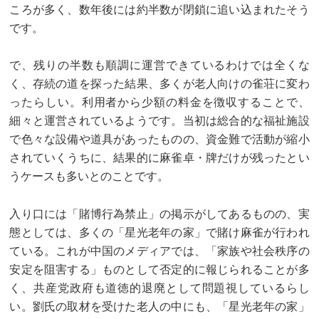
ころが多く、数年後には約半数が閉鎖に追い込まれたそう
です。
で、残りの半数も順調に運営できているわけでは全くな
く、存続の道を探った結果、多くが老人向けの雀荘に変わ
ったらしい。利用者から少額の料金を徴収することで、
細々と運営されているようです。当初は総合的な福祉施設
で色々な設備や道具があったものの、資金難で活動が縮小
されていくうちに、結果的に麻雀卓・牌だけが残ったとい
うケースも多いとのことです。
入り口には「賭博行為禁止」の掲示がしてあるものの、実
態としては、多くの「星光老年の家」で賭け麻雀が行われ
ている。これが中国のメディアでは、「家族や社会秩序の
安定を阻害する」ものとして否定的に報じられることが多
く、共産党政府も道徳的退廃として問題視しているらし
い。劉氏の取材を受けた老人の中にも、「星光老年の家」