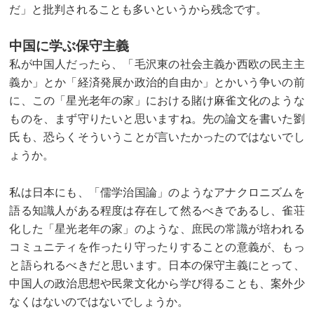
だ」と批判されることも多いというから残念です。
中国に学ぶ保守主義
私が中国人だったら、「毛沢東の社会主義か西欧の民主主
義か」とか「経済発展か政治的自由か」とかいう争いの前
に、この「星光老年の家」における賭け麻雀文化のような
ものを、まず守りたいと思いますね。先の論文を書いた劉
氏も、恐らくそういうことが言いたかったのではないでし
ょうか。
私は日本にも、「儒学治国論」のようなアナクロニズムを
語る知識人がある程度は存在して然るべきであるし、雀荘
化した「星光老年の家」のような、庶民の常識が培われる
コミュニティを作ったり守ったりすることの意義が、もっ
と語られるべきだと思います。日本の保守主義にとって、
中国人の政治思想や民衆文化から学び得ることも、案外少
なくはないのではないでしょうか。