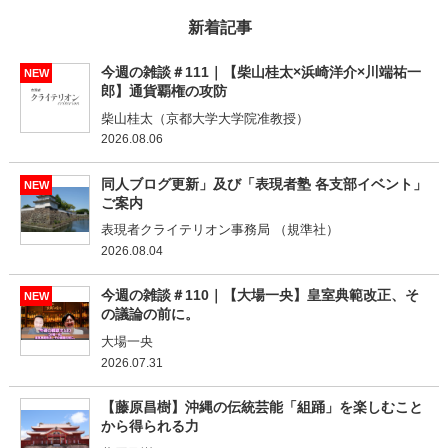
新着記事
今週の雑談＃111｜【柴山桂太×浜崎洋介×川端祐一
NEW
郎】通貨覇権の攻防
柴山桂太（京都大学大学院准教授）
2026.08.06
同人ブログ更新」及び「表現者塾 各支部イベント」
NEW
ご案内
表現者クライテリオン事務局 （規準社）
2026.08.04
今週の雑談＃110｜【大場一央】皇室典範改正、そ
NEW
の議論の前に。
大場一央
2026.07.31
【藤原昌樹】沖縄の伝統芸能「組踊」を楽しむこと
から得られる力