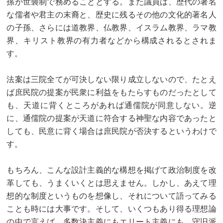
孫が世襲制で務めることとする。また議員は、歴代の著名
な儒者や君主の末裔と、歴史に残るその他の文化的著名人
の子孫、さらには道教界、仏教界、イスラム教界、ラマ教
界、キリスト教界の有力者などから構成されるとされま
す。
法案は三院全てが可決しない限り成立しないので、たとえ
ば庶民院の提案が民衆に利益をもたらすものだったとして
も、天道に背くところがあれば通儒院が同意しない。逆
に、通儒院の提案が天道に符合する神聖な内容であったと
しても、民意に背く場合は庶民院が否決するというわけで
す。
もちろん、こんな設計主義的な構想を掲げて政治制度を改
革しても、うまくいくとは思えません。しかし、あえて理
想的な制度というものを想像し、それについて語ってみる
ことも時には大事です。そして、いくつもあり得る理想論
の中で言えば、多数決主義にもエリート主義にも、守旧派