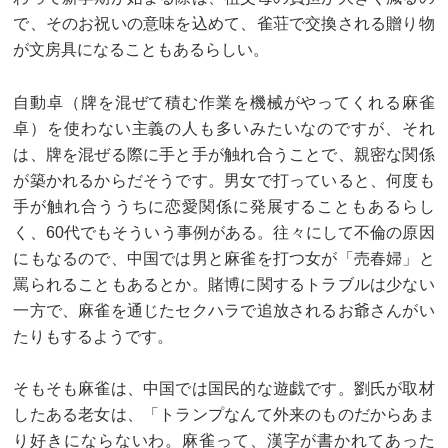
で、そのお祝いの意味を込めて、雀荘で交換される贈り物
が文房具になることもあるらしい。
自動卓（牌を混ぜて積む作業を機械がやってくれる麻雀
卓）を使わない主義の人も多いみたいなのですが、それ
は、牌を混ぜる際に手と手が触れ合うことで、親密な関係
が築かれるからだそうです。男女で打っていると、何度も
手が触れ合ううちに恋愛関係に発展することもあるらし
く、60代でもそういう事例がある。往々にして不倫の原因
にもなるので、中国では男と麻雀を打つ女が「売春婦」と
罵られることもあるとか。賭博に関するトラブルは少ない
一方で、麻雀を通じたセクハラで追放されるお爺さんがい
たりもするようです。
そもそも麻雀は、中国では国民的な遊戯です。劉氏が取材
したある老女は、「トランプなんて外来のものだからあま
り好きにならないわ。麻雀って、漢字が書かれてあった