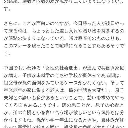
の結果、勝者と敗者の差が広がりにくいようになっていま
す。
さらに、これが面白いのですが、今日勝った人が後日やっ
て来る時は、ちょっとした差し入れや贈り物を持参するの
が暗黙の決まりになっている。賭け麻雀そのものよりも、
このマナーを破ったことで喧嘩になることすらあるそうで
す。
中国でもいわゆる「女性の社会進出」が進んで共働き家庭
が増え、子供が未就学のうちや学校が夏休みである間は、
祖父母が孫の面倒をみているケースが少なくない。そして
星光老年の家に集まる老人は、孫の世話も大変だし、息子
夫婦との諍いも多少あるということで、憩いを求めてやっ
てくる面もあるようです。嫁の悪口とか、息子の心配と
か、孫の自慢とかを言い合う場が欲しいという気持ちは分
かりますよね。孫が小学一年生になるときや、夏休みが終
わって新学期が始まる際は、祖父母の負担が大きく減るの