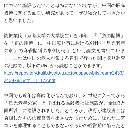
について論評したいことは特にないのですが、中国の麻雀
賭博に関する面白い研究があって、ぜひ紹介しておきたい
と思いました。
劉振業氏（京都大学の大学院生）が昨年、『「負の賭博」
を 「正の賭博」に：中国広州市におけるX社区「星光老年
の家」の麻雀賭博の事例から』という論文を書いていま
す。これは中国の老人が集まる雀荘で行った聞き取り調査
の記録で、以下のURLから読むことができます。
https://repository.kulib.kyoto-u.ac.jp/dspace/bitstream/2433/
243978/1/ctz_11_172.pdf
中国でも近年は高齢化が進んでおり、21世紀に入ってから
「星光老年の家」と呼ばれる高齢者福祉施設が、全国3万
箇所以上に建設されました。ところが、政府が建設資金は
負担したものの運営費を出さなかったために、壊れたエア
コンを修理することもできないぐらいの経営難に陥ったと