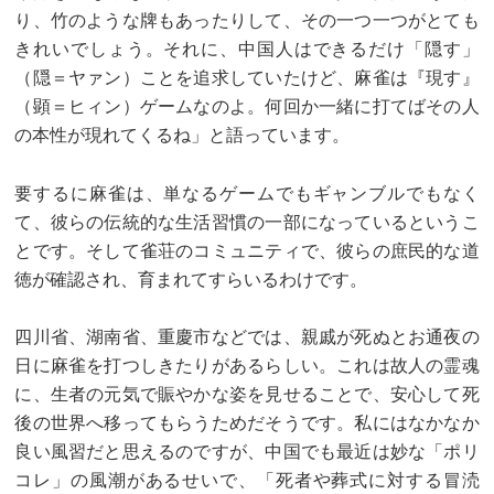
り、竹のような牌もあったりして、その一つ一つがとても
きれいでしょう。それに、中国人はできるだけ「隠す」
（隠＝ヤァン）ことを追求していたけど、麻雀は『現す』
（顕＝ヒィン）ゲームなのよ。何回か一緒に打てばその人
の本性が現れてくるね」と語っています。
要するに麻雀は、単なるゲームでもギャンブルでもなく
て、彼らの伝統的な生活習慣の一部になっているというこ
とです。そして雀荘のコミュニティで、彼らの庶民的な道
徳が確認され、育まれてすらいるわけです。
四川省、湖南省、重慶市などでは、親戚が死ぬとお通夜の
日に麻雀を打つしきたりがあるらしい。これは故人の霊魂
に、生者の元気で賑やかな姿を見せることで、安心して死
後の世界へ移ってもらうためだそうです。私にはなかなか
良い風習だと思えるのですが、中国でも最近は妙な「ポリ
コレ」の風潮があるせいで、「死者や葬式に対する冒涜