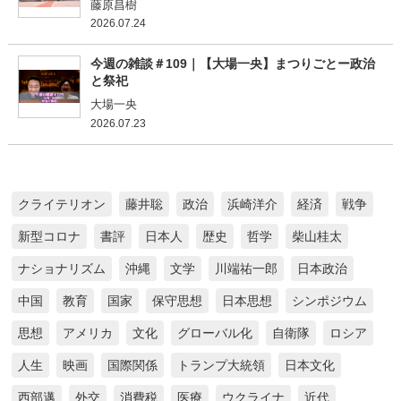
藤原昌樹
2026.07.24
今週の雑談＃109｜【大場一央】まつりごとー政治
と祭祀
大場一央
2026.07.23
クライテリオン
藤井聡
政治
浜崎洋介
経済
戦争
新型コロナ
書評
日本人
歴史
哲学
柴山桂太
ナショナリズム
沖縄
文学
川端祐一郎
日本政治
中国
教育
国家
保守思想
日本思想
シンポジウム
思想
アメリカ
文化
グローバル化
自衛隊
ロシア
人生
映画
国際関係
トランプ大統領
日本文化
西部邁
外交
消費税
医療
ウクライナ
近代