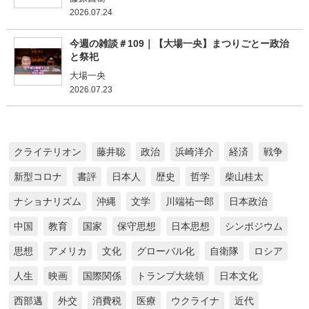
2026.07.24
今週の雑談＃109｜【大場一央】まつりごとー政治
と祭祀
大場一央
2026.07.23
クライテリオン
藤井聡
政治
浜崎洋介
経済
戦争
新型コロナ
書評
日本人
歴史
哲学
柴山桂太
ナショナリズム
沖縄
文学
川端祐一郎
日本政治
中国
教育
国家
保守思想
日本思想
シンポジウム
思想
アメリカ
文化
グローバル化
自衛隊
ロシア
人生
映画
国際関係
トランプ大統領
日本文化
西部邁
外交
消費税
医療
ウクライナ
近代