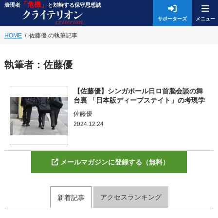
「危機」
表現者
と対峙する保守思想誌
サポーターズ
HOME
佐藤優 の執筆記事
執筆者：
佐藤優
【佐藤優】シンガポール日ロ首脳会談の舞
台裏 「日本版ディープステイト」の考現学
佐藤優
2024.12.24
メールマガジンに登録する（無料）
アクセスランキング
新着記事