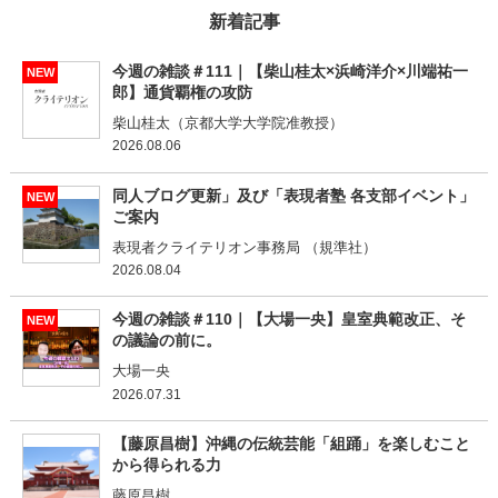
新着記事
今週の雑談＃111｜【柴山桂太×浜崎洋介×川端祐一
NEW
郎】通貨覇権の攻防
柴山桂太（京都大学大学院准教授）
2026.08.06
同人ブログ更新」及び「表現者塾 各支部イベント」
NEW
ご案内
表現者クライテリオン事務局 （規準社）
2026.08.04
今週の雑談＃110｜【大場一央】皇室典範改正、そ
NEW
の議論の前に。
大場一央
2026.07.31
【藤原昌樹】沖縄の伝統芸能「組踊」を楽しむこと
から得られる力
藤原昌樹