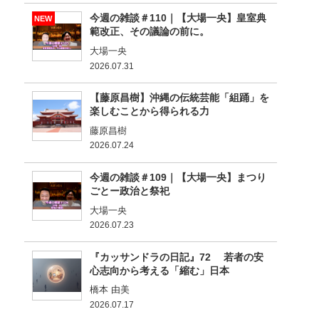
今週の雑談＃110｜【大場一央】皇室典
NEW
範改正、その議論の前に。
大場一央
2026.07.31
【藤原昌樹】沖縄の伝統芸能「組踊」を
楽しむことから得られる力
藤原昌樹
2026.07.24
今週の雑談＃109｜【大場一央】まつり
ごとー政治と祭祀
大場一央
2026.07.23
『カッサンドラの日記』72 若者の安
心志向から考える「縮む」日本
橋本 由美
2026.07.17