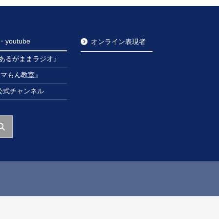
outube
オンライン表現者
あるがままラジオ』
ンマもん教室』
be公式チャンネル