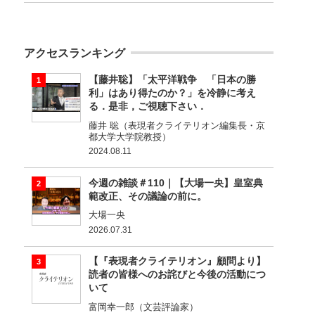
アクセスランキング
【藤井聡】「太平洋戦争 「日本の勝
利」はあり得たのか？」を冷静に考え
る．是非，ご視聴下さい．
藤井 聡（表現者クライテリオン編集長・京
都大学大学院教授）
2024.08.11
今週の雑談＃110｜【大場一央】皇室典
範改正、その議論の前に。
大場一央
2026.07.31
【『表現者クライテリオン』顧問より】
読者の皆様へのお詫びと今後の活動につ
いて
富岡幸一郎（文芸評論家）