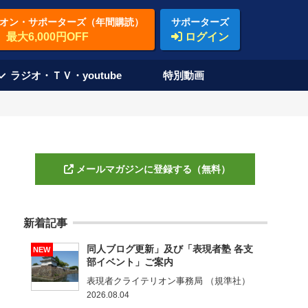
オン・サポーターズ（年間購読）
サポーターズ
最大6,000円OFF
ログイン
ラジオ・ＴＶ・youtube
特別動画
メールマガジンに登録する（無料）
新着記事
同人ブログ更新」及び「表現者塾 各支
NEW
部イベント」ご案内
表現者クライテリオン事務局 （規準社）
2026.08.04