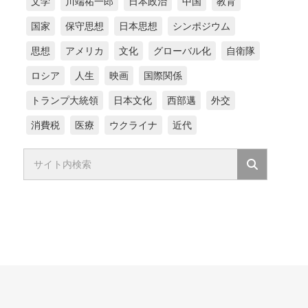
文学
川端祐一郎
日本政治
中国
教育
国家
保守思想
日本思想
シンポジウム
思想
アメリカ
文化
グローバル化
自衛隊
ロシア
人生
映画
国際関係
トランプ大統領
日本文化
西部邁
外交
消費税
医療
ウクライナ
近代