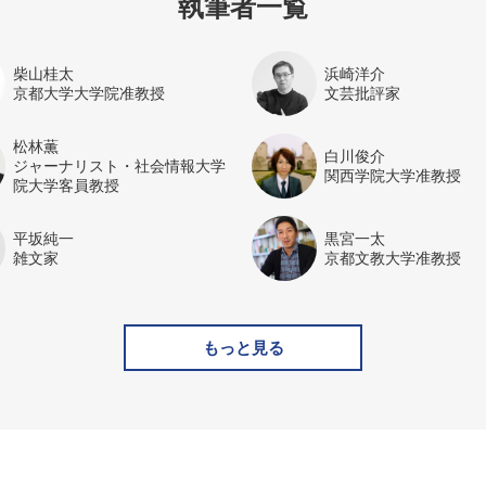
執筆者一覧
柴山桂太
浜崎洋介
京都大学大学院准教授
文芸批評家
松林薫
白川俊介
ジャーナリスト・社会情報大学
関西学院大学准教授
院大学客員教授
平坂純一
黒宮一太
雑文家
京都文教大学准教授
もっと見る