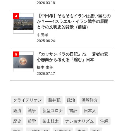
2026.03.18
【中田考】そもそもイランは悪い国なの
か？──イスラエル・イラン戦争の展開
とその文明史的背景（前編）
中田考
2025.06.24
『カッサンドラの日記』72 若者の安
心志向から考える「縮む」日本
橋本 由美
2026.07.17
クライテリオン
藤井聡
政治
浜崎洋介
経済
戦争
新型コロナ
書評
日本人
歴史
哲学
柴山桂太
ナショナリズム
沖縄