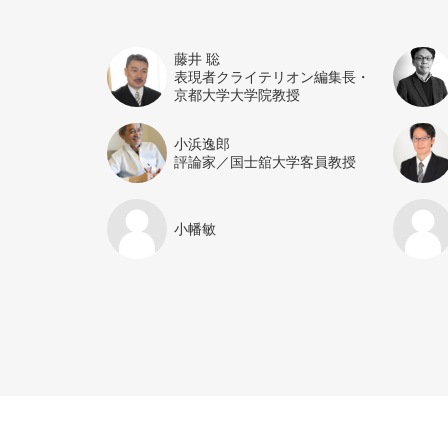
藤井 聡
表現者クライテリオン編集長・
京都大学大学院教授
小浜逸郎
評論家／国士舘大学客員教授
小幡敏