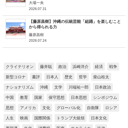
大場一央
2026.07.31
【藤原昌樹】沖縄の伝統芸能「組踊」を楽しむこと
から得られる力
藤原昌樹
2026.07.24
クライテリオン
藤井聡
政治
浜崎洋介
経済
戦争
新型コロナ
書評
日本人
歴史
哲学
柴山桂太
ナショナリズム
沖縄
文学
川端祐一郎
日本政治
中国
教育
国家
保守思想
日本思想
シンポジウム
思想
アメリカ
文化
グローバル化
自衛隊
ロシア
人生
映画
国際関係
トランプ大統領
日本文化