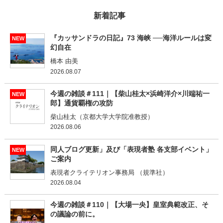
新着記事
『カッサンドラの日記』73 海峡 ──海洋ルールは変
NEW
幻自在
橋本 由美
2026.08.07
今週の雑談＃111｜【柴山桂太×浜崎洋介×川端祐一
NEW
郎】通貨覇権の攻防
柴山桂太（京都大学大学院准教授）
2026.08.06
同人ブログ更新」及び「表現者塾 各支部イベント」
NEW
ご案内
表現者クライテリオン事務局 （規準社）
2026.08.04
今週の雑談＃110｜【大場一央】皇室典範改正、そ
の議論の前に。