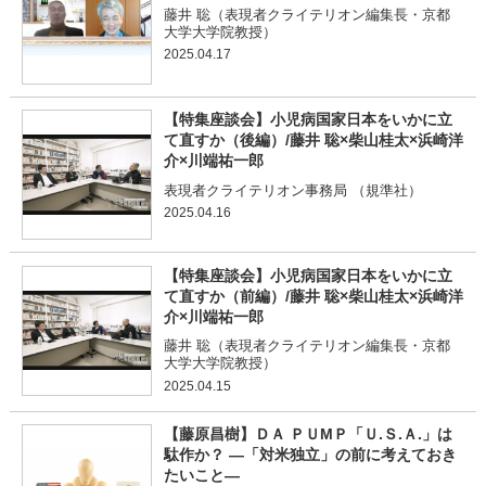
藤井 聡（表現者クライテリオン編集長・京都
大学大学院教授）
2025.04.17
【特集座談会】小児病国家日本をいかに立
て直すか（後編）/藤井 聡×柴山桂太×浜崎洋
介×川端祐一郎
表現者クライテリオン事務局 （規準社）
2025.04.16
【特集座談会】小児病国家日本をいかに立
て直すか（前編）/藤井 聡×柴山桂太×浜崎洋
介×川端祐一郎
藤井 聡（表現者クライテリオン編集長・京都
大学大学院教授）
2025.04.15
【藤原昌樹】ＤＡ ＰＵМＰ「Ｕ.Ｓ.Ａ.」は
駄作か？ ―「対米独立」の前に考えておき
たいこと―