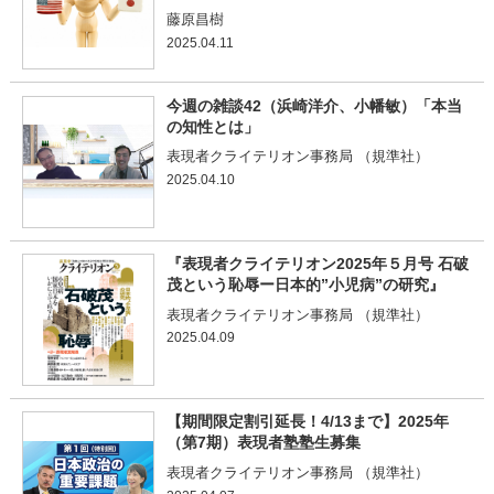
藤原昌樹
2025.04.11
今週の雑談42（浜崎洋介、小幡敏）「本当
の知性とは」
表現者クライテリオン事務局 （規準社）
2025.04.10
『表現者クライテリオン2025年５月号 石破
茂という恥辱ー日本的”小児病”の研究』
表現者クライテリオン事務局 （規準社）
2025.04.09
【期間限定割引延長！4/13まで】2025年
（第7期）表現者塾塾生募集
表現者クライテリオン事務局 （規準社）