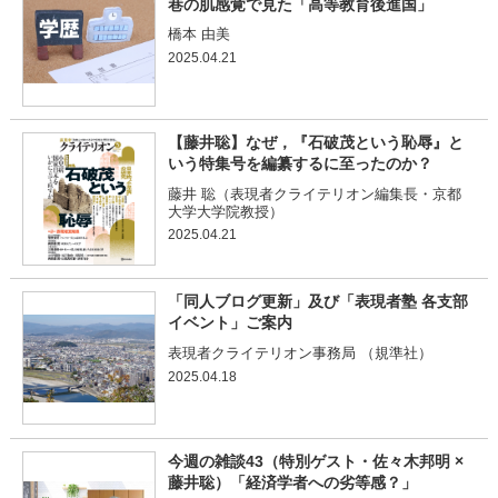
巷の肌感覚で見た「高等教育後進国」
橋本 由美
2025.04.21
【藤井聡】なぜ，『石破茂という恥辱』と
いう特集号を編纂するに至ったのか？
藤井 聡（表現者クライテリオン編集長・京都
大学大学院教授）
2025.04.21
「同人ブログ更新」及び「表現者塾 各支部
イベント」ご案内
表現者クライテリオン事務局 （規準社）
2025.04.18
今週の雑談43（特別ゲスト・佐々木邦明 ×
藤井聡）「経済学者への劣等感？」