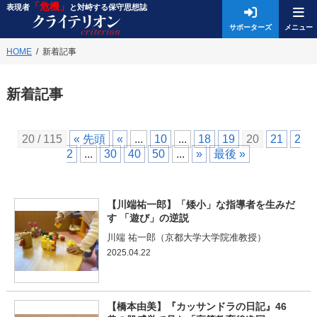
「危機」
表現者
と対峙する保守思想誌
サポーターズ
HOME
新着記事
新着記事
20 / 115
« 先頭
«
...
10
...
18
19
20
21
2
2
...
30
40
50
...
»
最後 »
【川端祐一郎】「矮小」な指導者を生みだ
す 「遊び」の逆説
川端 祐一郎（京都大学大学院准教授）
2025.04.22
【橋本由美】『カッサンドラの日記』46