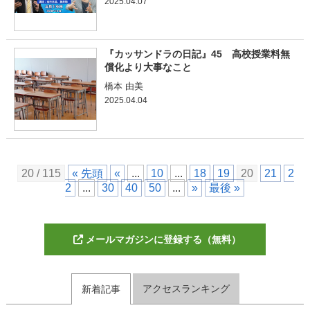
2025.04.07
『カッサンドラの日記』45 高校授業料無
償化より大事なこと
橋本 由美
2025.04.04
20 / 115
« 先頭
«
...
10
...
18
19
20
21
2
2
...
30
40
50
...
»
最後 »
メールマガジンに登録する（無料）
アクセスランキング
新着記事