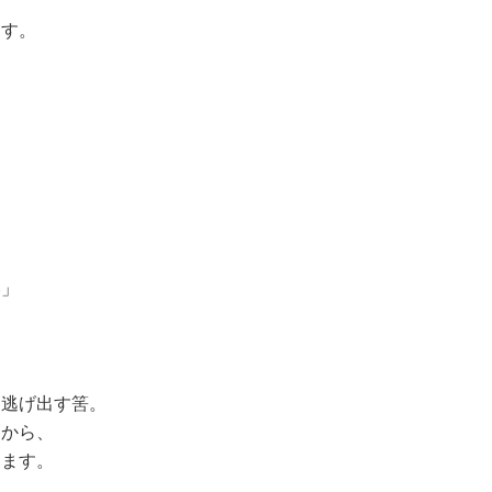
ます。
い」
く逃げ出す筈。
すから、
ります。