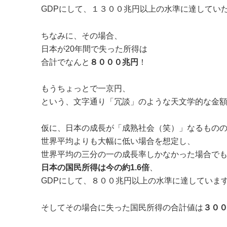
GDPにして、１３００兆円以上の水準に達してい
ちなみに、その場合、
日本が20年間で失った所得は
合計でなんと
８０００兆円
！
もうちょっとで一京円、
という、文字通り「冗談」のような天文学的な金
仮に、日本の成長が「成熟社会（笑）」なるもの
世界平均よりも大幅に低い場合を想定し、
世界平均の三分の一の成長率しかなかった場合で
日本の国民所得は今の約1.6倍
、
GDPにして、８００兆円以上の水準に達していま
そしてその場合に失った国民所得の合計値は
３０