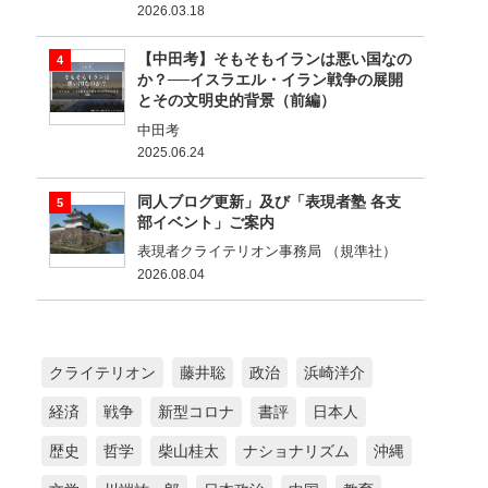
2026.03.18
【中田考】そもそもイランは悪い国なの
か？──イスラエル・イラン戦争の展開
とその文明史的背景（前編）
中田考
2025.06.24
同人ブログ更新」及び「表現者塾 各支
部イベント」ご案内
表現者クライテリオン事務局 （規準社）
2026.08.04
クライテリオン
藤井聡
政治
浜崎洋介
経済
戦争
新型コロナ
書評
日本人
歴史
哲学
柴山桂太
ナショナリズム
沖縄