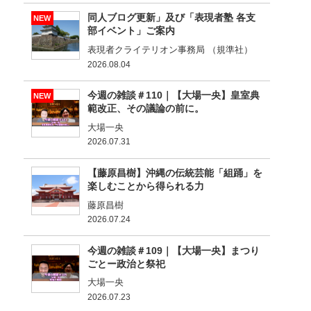
同人ブログ更新」及び「表現者塾 各支
NEW
部イベント」ご案内
表現者クライテリオン事務局 （規準社）
2026.08.04
今週の雑談＃110｜【大場一央】皇室典
NEW
範改正、その議論の前に。
大場一央
2026.07.31
【藤原昌樹】沖縄の伝統芸能「組踊」を
楽しむことから得られる力
藤原昌樹
2026.07.24
今週の雑談＃109｜【大場一央】まつり
ごとー政治と祭祀
大場一央
2026.07.23