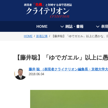
「危機」
表現者
と対峙する保守思想誌
HOME
雑誌・書籍
表
HOME
新着記事
【藤井聡】「ゆでガエル」以上に愚かな、
【藤井聡】「ゆでガエル」以上に
藤井 聡 （表現者クライテリオン編集長・京都大学
2018.06.04