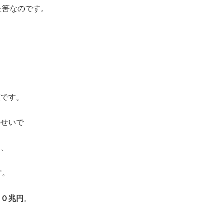
た筈なのです。
額です。
のせいで
も、
す。
００兆円
。