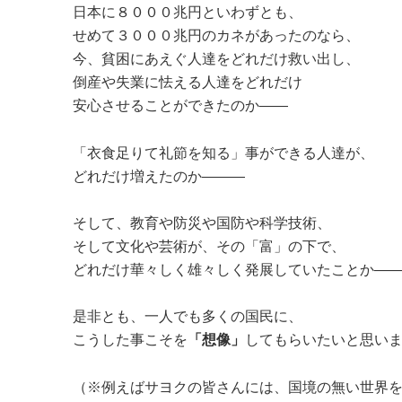
日本に８０００兆円といわずとも、
せめて３０００兆円のカネがあったのなら、
今、貧困にあえぐ人達をどれだけ救い出し、
倒産や失業に怯える人達をどれだけ
安心させることができたのか――
「衣食足りて礼節を知る」事ができる人達が、
どれだけ増えたのか―――
そして、教育や防災や国防や科学技術、
そして文化や芸術が、その「富」の下で、
どれだけ華々しく雄々しく発展していたことか―
是非とも、一人でも多くの国民に、
こうした事こそを
「想像」
してもらいたいと思い
（※例えばサヨクの皆さんには、国境の無い世界