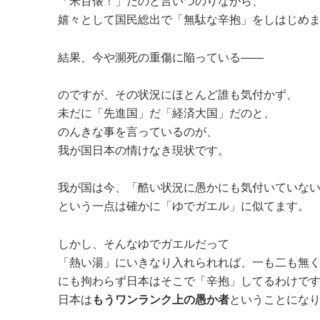
「米百俵！」だのと言いつのりながら、
嬉々として国民総出で「無駄な辛抱」をしはじめ
結果、今や瀕死の重傷に陥っている――
のですが、その状況にほとんど誰も気付かず、
未だに「先進国」だ「経済大国」だのと、
のんきな事を言っているのが、
我が国日本の情けなき現状です。
我が国は今、「酷い状況に愚かにも気付いていな
という一点は確かに「ゆでガエル」に似てます。
しかし、そんなゆでガエルだって
「熱い湯」にいきなり入れられれば、一も二も無
にも拘わらず日本はそこで「辛抱」してるわけで
日本は
もうワンランク上の愚か者
ということにな