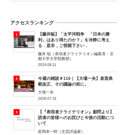
アクセスランキング
【藤井聡】「太平洋戦争 「日本の勝
利」はあり得たのか？」を冷静に考え
る．是非，ご視聴下さい．
藤井 聡（表現者クライテリオン編集長・京
都大学大学院教授）
2024.08.11
今週の雑談＃110｜【大場一央】皇室典
範改正、その議論の前に。
大場一央
2026.07.31
【『表現者クライテリオン』顧問より】
読者の皆様へのお詫びと今後の活動につ
いて
富岡幸一郎（文芸評論家）