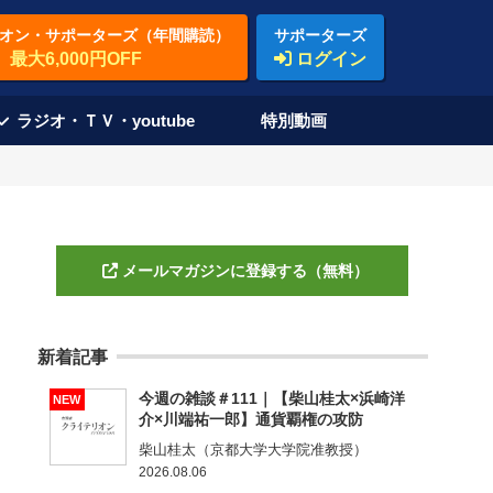
オン・サポーターズ（年間購読）
サポーターズ
最大6,000円OFF
ログイン
ラジオ・ＴＶ・youtube
特別動画
メールマガジンに登録する（無料）
新着記事
今週の雑談＃111｜【柴山桂太×浜崎洋
NEW
介×川端祐一郎】通貨覇権の攻防
柴山桂太（京都大学大学院准教授）
2026.08.06