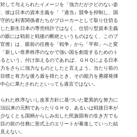
に対して与えられたイメージを「強力だがクビのない姿
が、彼は日本の資本主義を「『過当』競争を抑制し、国
保守的な利害関係者たちがブローカーとして取り仕切る
生じた新生日本の専売特許ではなく、仕切り型資本主義
彼の眼には戦前と戦後の断絶というものはなく、このブ
民官僚）は、眼前の任務を「戦争」から「平和」へと変
、「新しい世界秩序のなかで強い国を創造するためのト
れるという。付け加えるのであれば、ＧＨＱによる日本
実力をさらに強力なものとしたと言えよう。当たり前の
な目標と有力な後ろ盾を得たとき、その能力を勇躍発揮
を中心に果たされたといっても過言ではない。
えられた秩序ないし改革方針に基づいた驚異的な努力に
明治以来の元勲であったりＧＨＱ、あるいは戦後日本が
、少なくとも国柄からしみ出した民族固有の生き方でも
だ目の前の任務に形式上のエリートが驀進していった結
は見えない。