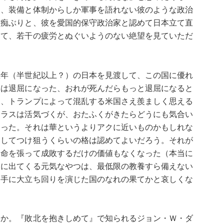
は、装備と体制からしか軍事を語れない彼のような政治
音痴ぶりと、彼を愛国的保守政治家と認めて日本立て直
して、若干の疲労とぬぐいようのない絶望を見ていただ
数年（半世紀以上？）の日本を見渡して、この国に優れ
本は退屈になった、おれが死んだらもっと退屈になると
は、トランプによって混乱する米国さえ羨ましく思える
クラスは活気づくが、おたふくがきたらどうにも気合い
あった。それは華というよりアクに近いものかもしれな
としてつけ狙うくらいの格は認めてよいだろう。それが
、命を張って成敗するだけの価値もなくなった（本当に
まに出てくる元気なやつは、最低限の教養すら備えない
相手に大立ち回りを演じた国のなれの果てかと哀しくな
うか。『敗北を抱きしめて』で知られるジョン・Ｗ・ダ