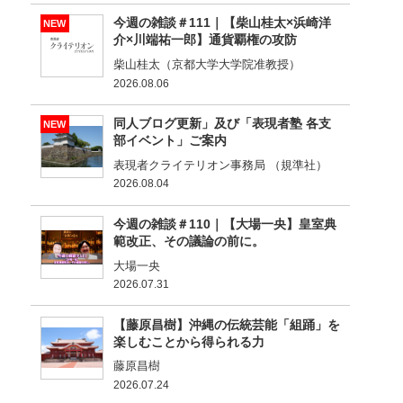
今週の雑談＃111｜【柴山桂太×浜崎洋
NEW
介×川端祐一郎】通貨覇権の攻防
柴山桂太（京都大学大学院准教授）
2026.08.06
同人ブログ更新」及び「表現者塾 各支
NEW
部イベント」ご案内
表現者クライテリオン事務局 （規準社）
2026.08.04
今週の雑談＃110｜【大場一央】皇室典
範改正、その議論の前に。
大場一央
2026.07.31
【藤原昌樹】沖縄の伝統芸能「組踊」を
楽しむことから得られる力
藤原昌樹
2026.07.24