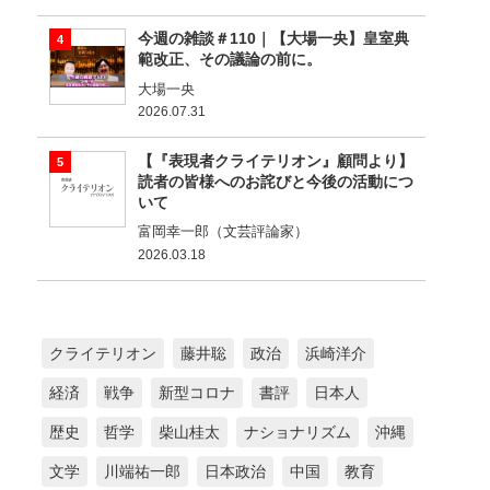
今週の雑談＃110｜【大場一央】皇室典
範改正、その議論の前に。
大場一央
2026.07.31
【『表現者クライテリオン』顧問より】
読者の皆様へのお詫びと今後の活動につ
いて
富岡幸一郎（文芸評論家）
2026.03.18
クライテリオン
藤井聡
政治
浜崎洋介
経済
戦争
新型コロナ
書評
日本人
歴史
哲学
柴山桂太
ナショナリズム
沖縄
文学
川端祐一郎
日本政治
中国
教育