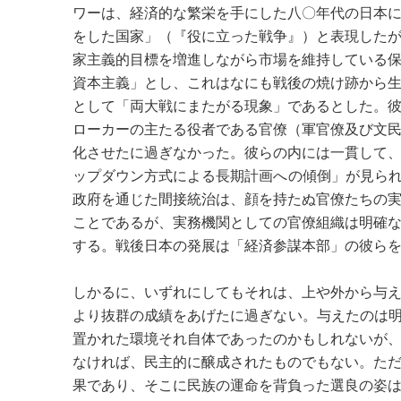
ワーは、経済的な繁栄を手にした八〇年代の日本
をした国家」（『役に立った戦争』）と表現した
家主義的目標を増進しながら市場を維持している
資本主義」とし、これはなにも戦後の焼け跡から
として「両大戦にまたがる現象」であるとした。
ローカーの主たる役者である官僚（軍官僚及び文
化させたに過ぎなかった。彼らの内には一貫して
ップダウン方式による長期計画への傾倒」が見ら
政府を通じた間接統治は、顔を持たぬ官僚たちの
ことであるが、実務機関としての官僚組織は明確
する。戦後日本の発展は「経済参謀本部」の彼ら
しかるに、いずれにしてもそれは、上や外から与
より抜群の成績をあげたに過ぎない。与えたのは
置かれた環境それ自体であったのかもしれないが
なければ、民主的に醸成されたものでもない。た
果であり、そこに民族の運命を背負った選良の姿