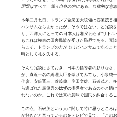
問題はすべて、我々自身の内にある。自律的な意
本年二月七日、トランプ合衆国大統領は石破茂首
ハンサムならよかったが、そうではない」と冗談
り、西洋人にとっての日本人は相変わらず“リトル
もこれは極東の田舎民族が受けた恥辱である。冗
らこそ、トランプの方がよほどハンサムであるこ
時として礼を失する。
そんな冗談はさておき、日本の指導者の頼りなさ
が、直近十名の総理大臣を挙げてみても、小泉純
佳彦、安倍晋三、菅義偉、岸田文雄、石破茂と、
ら選ばれた最優秀の
はずの
指導者であるのかと情
れないのか。これでは真の意味で国民を糾合する
この点、石破茂という人に関して特に思うところ
が好きだと言っているのをテレビで見て、「この