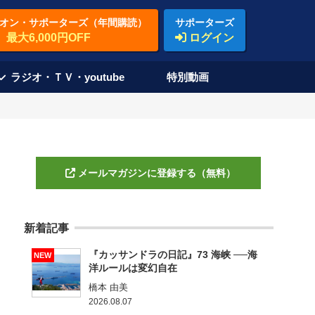
オン・サポーターズ（年間購読）
サポーターズ
最大6,000円OFF
ログイン
ラジオ・ＴＶ・youtube
特別動画
メールマガジンに登録する（無料）
新着記事
『カッサンドラの日記』73 海峡 ──海
NEW
洋ルールは変幻自在
橋本 由美
2026.08.07