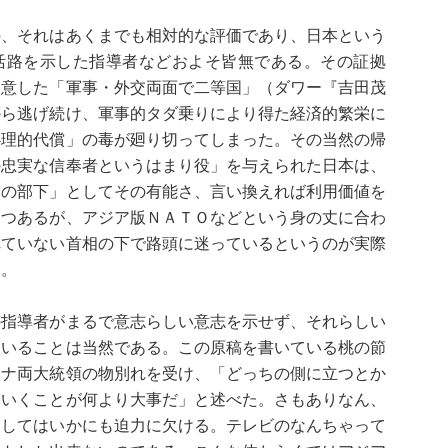
の、それはあくまでも相対的な評価であり、日本という
の活路を示した指導者などおよそ皆無である。その証拠
用意した「軍事・外交両面で二等国」（ダワー『吉田茂
から逃げ続け、軍事的タダ乗りにより得た経済的繁栄に
心理的代償」の毒が廻り切ってしまった。その当然の帰
の忠実な信奉者というはまり役」を与えられた日本は、
遠の部下」としてその有能さ、言い換えれば利用価値を
つつあるが、アジア版ＮＡＴＯなどという身の丈に合わ
れていない首相の下で路頭に迷っているというのが実際
る。
の指導者がまるで意志らしい意志を示せず、それらしい
ていることは当然である。この原稿を書いている桃の節
イナ両大統領の物別れを受け、「どっちの側に立つとか
ていくことが何より大事だ」と述べた。さもありなん、
としてはいかにも迫力に欠ける。テレビのなんちゃって