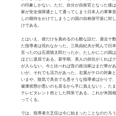
の印象しかない。ただ、自分が自衛官となった後
家が安全保障通として通ってしまう日本人の軍事
しの期待をかけてしまうこの国の自称保守派に対
けである。
とはいえ、彼だけを責めるのも酷な話だ。過去十
た指導者は現れなかった。三島由紀夫が死んで日
言ったのは石原慎太郎だったか。たしかにこの国
ほどに退屈である。新学期、美人の担任がくれば
が入らない。今と比べれば昔の政治家はまだ華が
いが、それでも活力があった。右翼がテロの対象
いまや、陰気で具合でも悪そうな指導者ばかりで
健康状態が悪いのも居るから手に負えない）。た
テレビタレント然とした阿呆である。これが米国
ってくる。
では、指導者欠乏症は今に始まったことなのだろ