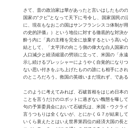
さて、昔の政治家は華があったと言いはしたもの
国家の“クビ”となって天下に号令し、国家国民
に、現在もなおこの国はサンフランシスコ体制が
の史的評価』）という地位に対する徹底的な対決
酔う内に「真の主権を完全に放棄するという高い
結として、「太平洋の向こう側の偉大な白人国家
人口減少と経済縮退の劈頭に立って、米国の「永
示し続けるプレッシャーにようやく自覚的になり
ない思い付きをぶち上げたものの誰にも相手にさ
のところだろう。救国の英雄いまだ現れず、であ
このように考えてみれば、石破首相をはじめ日本
ことを言うだけのロボットに過ぎない醜態を曝し
句の予算委員会において石破氏は、米国・ウクラ
言うつもりは全くないが、とにかくＧ７が結束し
いくら衰えたとはいえ世界第四位の経済大国の長