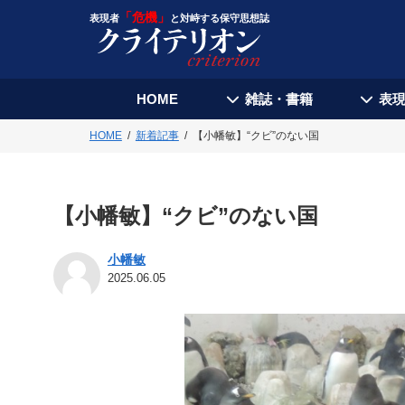
「危機」
表現者
と対峙する保守思想誌
HOME
雑誌・書籍
表
HOME
新着記事
【小幡敏】“クビ”のない国
【小幡敏】“クビ”のない国
小幡敏
2025.06.05