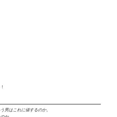
手！
いう男はこれに値するのか。
いのか。