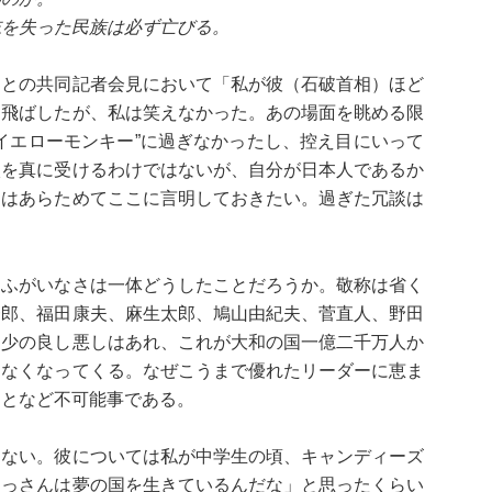
志を失った民族は必ず亡びる。
相との共同記者会見において「私が彼（石破首相）ほど
を飛ばしたが、私は笑えなかった。あの場面を眺める限
イエローモンキー”に過ぎなかったし、控え目にいって
談を真に受けるわけではないが、自分が日本人であるか
とはあらためてここに言明しておきたい。過ぎた冗談は
、ふがいなさは一体どうしたことだろうか。敬称は省く
一郎、福田康夫、麻生太郎、鳩山由紀夫、菅直人、野田
多少の良し悪しはあれ、これが大和の国一億二千万人か
けなくなってくる。なぜこうまで優れたリーダーに恵ま
ことなど不可能事である。
はない。彼については私が中学生の頃、キャンディーズ
おっさんは夢の国を生きているんだな」と思ったくらい