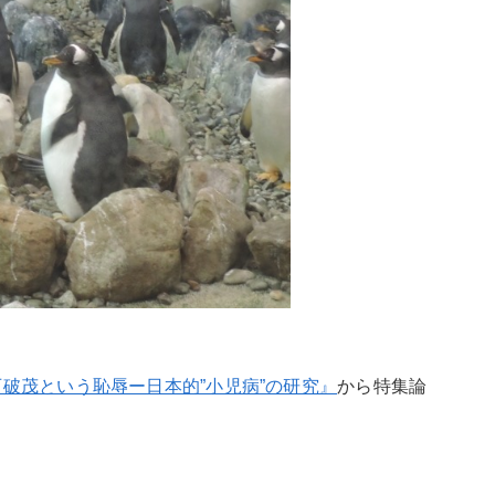
石破茂という恥辱ー日本的”小児病”の研究』
から特集論