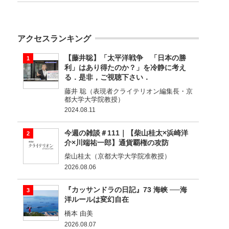
アクセスランキング
【藤井聡】「太平洋戦争 「日本の勝
利」はあり得たのか？」を冷静に考え
る．是非，ご視聴下さい．
藤井 聡（表現者クライテリオン編集長・京
都大学大学院教授）
2024.08.11
今週の雑談＃111｜【柴山桂太×浜崎洋
介×川端祐一郎】通貨覇権の攻防
柴山桂太（京都大学大学院准教授）
2026.08.06
『カッサンドラの日記』73 海峡 ──海
洋ルールは変幻自在
橋本 由美
2026.08.07