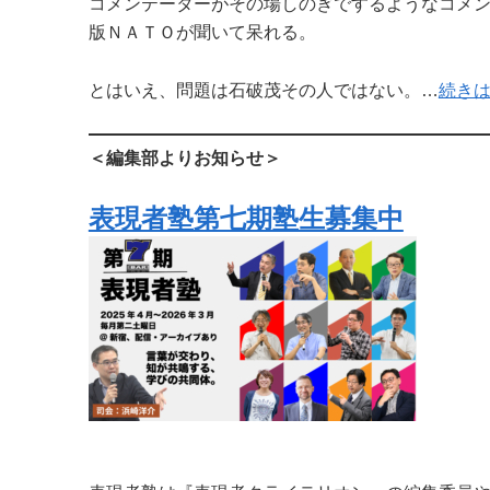
コメンテーターがその場しのぎでするようなコメ
版ＮＡＴＯが聞いて呆れる。
とはいえ、問題は石破茂その人ではない。…
続き
＜編集部よりお知らせ＞
表現者塾第七期塾生募集中