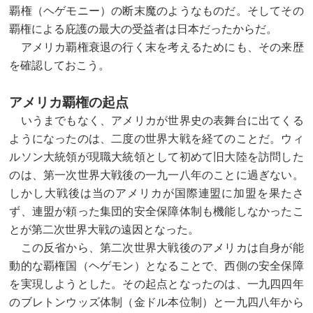
覇権（ヘゲモニー）の断末魔のようなものだ。そしてその
覇権による庇護の最大の受益者は日本だったからだ。
アメリカ覇権衰退の行く末を考えるためにも、その来歴
を確認しておこう。
アメリカ覇権の起点
いうまでもなく、アメリカが世界史の表舞台に出てくる
ようになったのは、二度の世界大戦を経てのことだ。ウィ
ルソン大統領が現職大統領として初めて旧大陸を訪問した
のは、第一次世界大戦後の一九一八年のことに過ぎない。
しかし大戦後は当のアメリカが国際連盟に加盟を果たさ
ず、連盟が頼った集団的安全保障体制も機能しなかったこ
とが第二次世界大戦の遠因となった。
この反省から、第二次世界大戦後のアメリカは自身が能
動的な覇権国（ヘゲモン）となることで、西側の安全保障
を実現しようとした。その起点となったのは、一九四四年
のブレトンウッズ体制（金ドル本位制）と一九四八年から