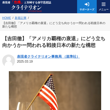
「危機」
表現者
と対峙する保守思想誌
サポーターズ
HOME
新着記事
【吉田徹】「アメリカ覇権の衰退」にどう立ち向かうかー問われる戦後日本の
新たな構想
【吉田徹】「アメリカ覇権の衰退」にどう立ち
向かうかー問われる戦後日本の新たな構想
表現者クライテリオン事務局 （規準社）
2025.03.19