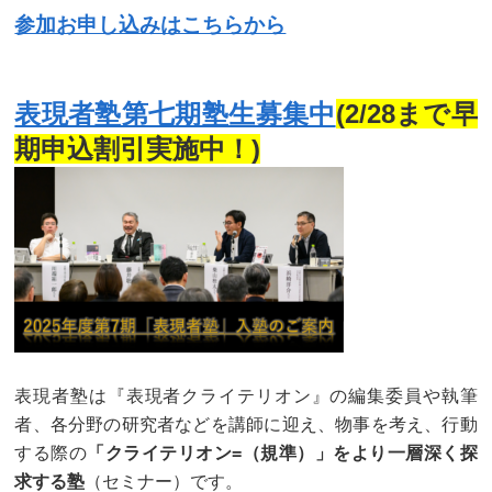
参加お申し込みはこちらから
表現者塾第七期塾生募集中
(2/28まで早
期申込割引実施中！)
表現者塾は『表現者クライテリオン』の編集委員や執筆
者、各分野の研究者などを講師に迎え、物事を考え、行動
する際の
「クライテリオン=（規準）」をより一層深く探
求する塾
（セミナー）です。