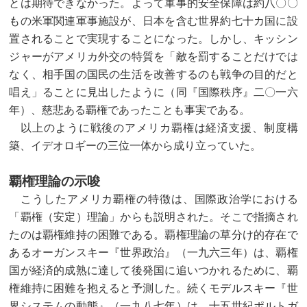
とは期待できなかった。よって軍事的安全保障は約八〇〇
もの米軍関連軍事施設が、日本を含む世界約七十カ国に設
置されることで実現することになった。しかし、キッシン
ジャーがアメリカ外交の特質を「敵を罰することだけでは
なく、相手国の国民の生活を改善するのも戦争の目的だと
唱え」ることに見出したように（同『国際秩序』二〇一六
年）、慈悲ある覇権であったことも事実である。
以上のように戦後のアメリカ覇権は経済支援、制度構
築、イデオロギーの三位一体から成り立っていた。
覇権理論の示唆
こうしたアメリカ覇権の特徴は、国際政治学における
「覇権（安定）理論」からも説明された。そこで指摘され
たのは覇権維持の困難である。覇権理論の草分け的存在で
あるオーガンスキー『世界政治』（一九六三年）は、覇権
国が経済的成熟に達して後発国に追いつかれるために、覇
権維持に困難を抱えると予測した。続くモデルスキー『世
界システムの動態』（一九八七年）は、十五世紀ポルトガ