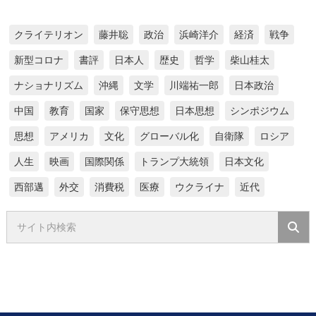
クライテリオン
藤井聡
政治
浜崎洋介
経済
戦争
新型コロナ
書評
日本人
歴史
哲学
柴山桂太
ナショナリズム
沖縄
文学
川端祐一郎
日本政治
中国
教育
国家
保守思想
日本思想
シンポジウム
思想
アメリカ
文化
グローバル化
自衛隊
ロシア
人生
映画
国際関係
トランプ大統領
日本文化
西部邁
外交
消費税
医療
ウクライナ
近代