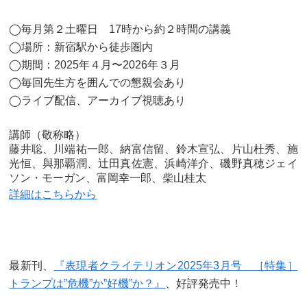
◯毎月第２土曜日 17時から約２時間の講義
◯場所：新宿駅から徒歩圏内
◯期間：2025年４月〜2026年３月
◯毎回先生方を囲んでの懇親会あり
◯ライブ配信、アーカイブ視聴あり
講師（敬称略）
藤井聡、川端祐一郎、納富信留、鈴木宣弘、片山杜秀、施
光恒、與那覇潤、辻田真佐憲、浜崎洋介、磯野真穂ジェイ
ソン・モーガン、富岡幸一郎、柴山桂太
詳細はこちらから
最新刊、
『表現者クライテリオン2025年3月号 ［特集］
トランプは”危機”か”好機”か？』
、好評発売中！