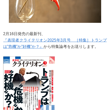
2月16日発売の最新刊、
『表現者クライテリオン2025年3月号 ［特集］トランプ
は”危機”か”好機”か？』
から特集論考をお送りします。