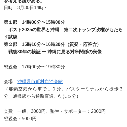
を考える鍵がある。
日時：3月30日14時～
第１部 14時00分〜15時00分
ポスト2025の世界と沖縄—第二次トランプ政権がもたら
す試練
第２部 15時10分〜16時30分（質疑・応答含）
戦後80年の検証 ー 沖縄に見る対米関係の実像
懇親会 17時00分〜19時30分
会場：
沖縄県市町村自治会館
（那覇空港から車で１０分、バスターミナルから徒歩３
分、旭橋駅から通路直通、徒歩５分）
会費：一般、3000円、塾生・サポーター：2000円
懇親会：5000円