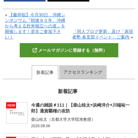
«
【藤井聡】今月30日，沖縄シ
ンポジウム『戦後８０年、沖縄
から考える対米独立への道』を
開催します！是非ご参加下さ
「同人ブログ更新」及び「表現
い！
者塾 各支部イベント」ご案内
»
メールマガジンに登録する（無料）
アクセスランキング
新着記事
新着記事
今週の雑談＃111｜【柴山桂太×浜崎洋介×川端祐一
NEW
郎】通貨覇権の攻防
柴山桂太（京都大学大学院准教授）
2026.08.06