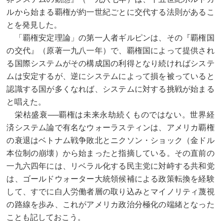
ルから始まる覇権が約一世紀ごとに交代する法則があるこ
とを発見した。
「覇権安定理論」の第一人者ギルピンは、その『覇権国
の交代』（原著一九八一年）で、覇権国によって提供され
る国際システムがその構成国の利得となり続ければシステ
ムは安定するが、逆にシステムによって損を被っていると
認識する国が多くなれば、システムに対する挑戦が始まる
と唱えた。
栄枯盛衰──覇権は未来永劫続くものではない。世界経
済システム論で有名なウォーラスティンは、アメリカ覇権
の衰退はベトナム戦争敗北とニクソン・ショック（金ドル
本位制の崩壊）から始まったと指摘している。その直前の
一九六四年には、リベラル化する民主党に対峙する共和党
は、ゴールドウォーター大統領候補による政策転換を経験
して、すでに白人労働者層の取り込みとマイノリティ蔑視
の路線を歩み、これがアメリカ政治分極化の端緒となった
ことも記しておこう。