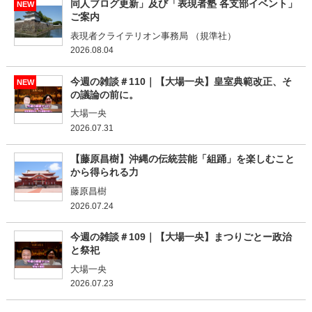
同人ブログ更新」及び「表現者塾 各支部イベント」
NEW
ご案内
表現者クライテリオン事務局 （規準社）
2026.08.04
今週の雑談＃110｜【大場一央】皇室典範改正、そ
NEW
の議論の前に。
大場一央
2026.07.31
【藤原昌樹】沖縄の伝統芸能「組踊」を楽しむこと
から得られる力
藤原昌樹
2026.07.24
今週の雑談＃109｜【大場一央】まつりごとー政治
と祭祀
大場一央
2026.07.23