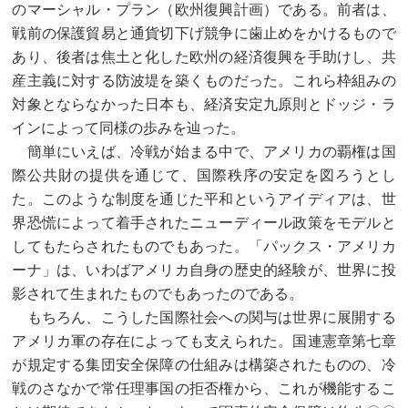
のマーシャル・プラン（欧州復興計画）である。前者は、
戦前の保護貿易と通貨切下げ競争に歯止めをかけるもので
あり、後者は焦土と化した欧州の経済復興を手助けし、共
産主義に対する防波堤を築くものだった。これら枠組みの
対象とならなかった日本も、経済安定九原則とドッジ・ラ
インによって同様の歩みを辿った。
簡単にいえば、冷戦が始まる中で、アメリカの覇権は国
際公共財の提供を通じて、国際秩序の安定を図ろうとし
た。このような制度を通じた平和というアイディアは、世
界恐慌によって着手されたニューディール政策をモデルと
してもたらされたものでもあった。「パックス・アメリカ
ーナ」は、いわばアメリカ自身の歴史的経験が、世界に投
影されて生まれたものでもあったのである。
もちろん、こうした国際社会への関与は世界に展開する
アメリカ軍の存在によっても支えられた。国連憲章第七章
が規定する集団安全保障の仕組みは構築されたものの、冷
戦のさなかで常任理事国の拒否権から、これが機能するこ