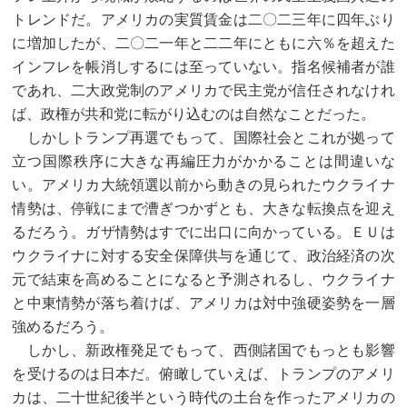
トレンドだ。アメリカの実質賃金は二〇二三年に四年ぶり
に増加したが、二〇二一年と二二年にともに六％を超えた
インフレを帳消しするには至っていない。指名候補者が誰
であれ、二大政党制のアメリカで民主党が信任されなけれ
ば、政権が共和党に転がり込むのは自然なことだった。
しかしトランプ再選でもって、国際社会とこれが拠って
立つ国際秩序に大きな再編圧力がかかることは間違いな
い。アメリカ大統領選以前から動きの見られたウクライナ
情勢は、停戦にまで漕ぎつかずとも、大きな転換点を迎え
るだろう。ガザ情勢はすでに出口に向かっている。ＥＵは
ウクライナに対する安全保障供与を通じて、政治経済の次
元で結束を高めることになると予測されるし、ウクライナ
と中東情勢が落ち着けば、アメリカは対中強硬姿勢を一層
強めるだろう。
しかし、新政権発足でもって、西側諸国でもっとも影響
を受けるのは日本だ。俯瞰していえば、トランプのアメリ
カは、二十世紀後半という時代の土台を作ったアメリカの