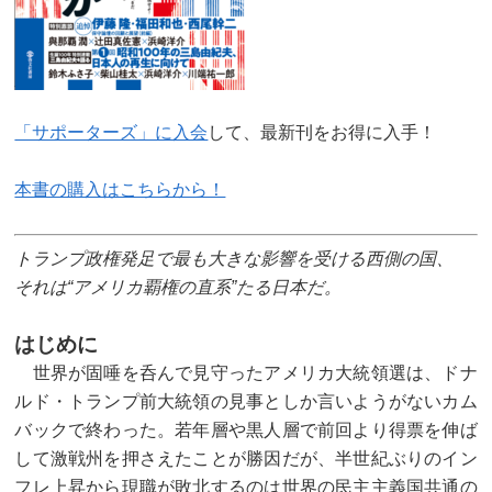
「サポーターズ」に入会
して、最新刊をお得に入手！
本書の購入はこちらから！
トランプ政権発足で最も大きな影響を受ける西側の国、
それは“アメリカ覇権の直系”たる日本だ。
はじめに
世界が固唾を呑んで見守ったアメリカ大統領選は、ドナ
ルド・トランプ前大統領の見事としか言いようがないカム
バックで終わった。若年層や黒人層で前回より得票を伸ば
して激戦州を押さえたことが勝因だが、半世紀ぶりのイン
フレ上昇から現職が敗北するのは世界の民主主義国共通の