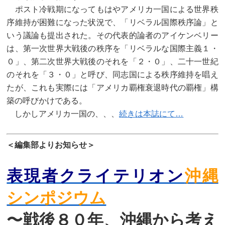
ポスト冷戦期になってもはやアメリカ一国による世界秩
序維持が困難になった状況で、「リベラル国際秩序論」と
いう議論も提出された。その代表的論者のアイケンベリー
は、第一次世界大戦後の秩序を「リベラルな国際主義１・
０」、第二次世界大戦後のそれを「２・０」、二十一世紀
のそれを「３・０」と呼び、同志国による秩序維持を唱え
たが、これも実際には「アメリカ覇権衰退時代の覇権」構
築の呼びかけである。
しかしアメリカ一国の、、、
続きは本誌にて…
＜編集部よりお知らせ＞
表現者クライテリオン
沖縄
シンポジウム
〜戦後８０年、沖縄から考え