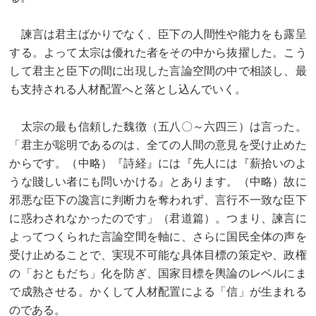
諫言は君主ばかりでなく、臣下の人間性や能力をも露呈
する。よって太宗は優れた者をその中から抜擢した。こう
して君主と臣下の間に出現した言論空間の中で相談し、最
も支持される人材配置へと落とし込んでいく。
太宗の最も信頼した魏徴（五八〇～六四三）は言った。
「君主が聡明であるのは、全ての人間の意見を受け止めた
からです。（中略）『詩経』には『先人には
『
薪拾いのよ
うな賤しい者にも問いかける』とあります。（中略）故に
邪悪な臣下の讒言に判断力を奪われず、言行不一致な臣下
に惑わされなかったのです」（君道篇）。つまり、諫言に
よってつくられた言論空間を軸に、さらに国民全体の声を
受け止めることで、実現不可
能な具体目標の策定や、政権
の「おともだち」化を防ぎ、国家目標を輿論のレベルにま
で成熟させる。かくして人材配置による「信」が生まれる
のである。