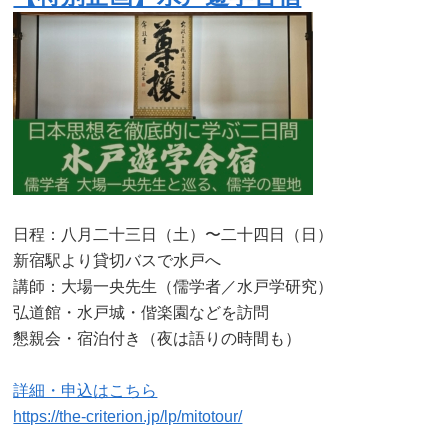
日程：八月二十三日（土）〜二十四日（日）
新宿駅より貸切バスで水戸へ
講師：大場一央先生（儒学者／水戸学研究）
弘道館・水戸城・偕楽園などを訪問
懇親会・宿泊付き（夜は語りの時間も）
詳細・申込はこちら
https://the-criterion.jp/lp/mitotour/