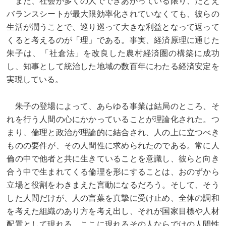
また、社会が多くの人でできあがっている限り、たとえ
バランスシートが最大限効率化されていなくても、彼らの
生活が潤うことで、巡り巡って大きな利益となって返って
くると考えるのが「理」である。事実、経済原理に通じた
朱子は、「社倉法」を改
良した農村経済圏の構築に成功
し、知事として統治した地域の数百年にわたる経済安定を
実現している。
朱子の登場によって、あらゆる事業は結局のところ、そ
れを行う人間の心にかかっていることが理論化された。つ
まり、倫理と政治が理論的に結合され、人の上に立つべき
ものの要件が、その人間性に求められたのである。常に人
倫の中で他者と共に生きていることを意識し、彼らと向き
合う中で生まれてくる倫理を形にすることは、おのずから
立場と役割をわきまえた言動になるだろう。そして、そう
した人間だけが、人の言葉を真摯に受け止め、全体の調和
を考えた組織のあり方を考え出し、それが国家目標や人材
配置として現れる。ここに現れるその人ならではの人間性