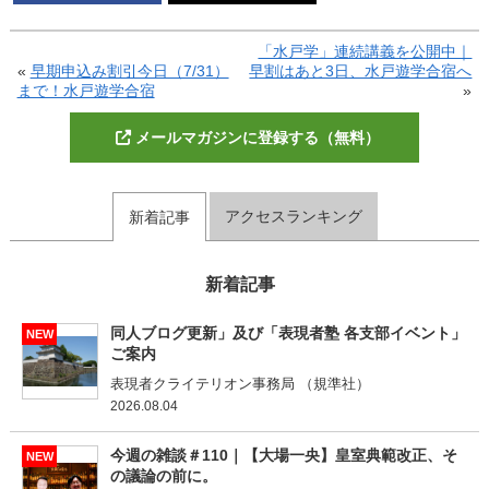
「水戸学」連続講義を公開中｜
«
早期申込み割引今日（7/31）
早割はあと3日、水戸遊学合宿へ
まで！水戸遊学合宿
»
メールマガジンに登録する（無料）
アクセスランキング
新着記事
新着記事
同人ブログ更新」及び「表現者塾 各支部イベント」
NEW
ご案内
表現者クライテリオン事務局 （規準社）
2026.08.04
今週の雑談＃110｜【大場一央】皇室典範改正、そ
NEW
の議論の前に。