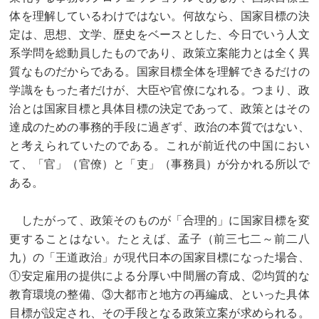
体を理解しているわけではない。何故なら、国家目標の決
定は、思想、文学、歴史をベースとした、今日でいう人文
系学問を総動員したものであり、政策立案能力とは全く異
質なものだからである。国家目標全体を理解できるだけの
学識をもった者だけが、大臣や官僚になれる。つまり、政
治とは国家目標と具体目標の決定であって、政策とはその
達成のための事務的手段に過ぎず、政治の本質ではない、
と考えられていたのである。これが前近代の中国におい
て、「官」（官僚）と「吏」（事務員）が分かれる所以で
ある。
したがって、政策そのものが「合理的」に国家目標を変
更することはない。たとえば、孟子（前三七二～前二八
九）の「王道政治」が現代日本の国家目標になった場合、
①安定雇用の提供による分厚い中間層の育成、②均質的な
教育環境の整備、③大都市と地方の再編成、といった具体
目標が設定され、その手段となる政策立案が求められる。