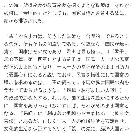
この時、所得格差や教育格差を招くような政策は、それが
如何に「合理的」だとしても、国家目標と違背する故に、
頭から排除される。
孟子からすれば、そうした政策を「合理的」であるとす
るのが、そもそもの間違いである。何故なら「国民が最も
貴く、国家はその次であり、君主は最も軽い」（『孟子』
尽心下篇、第一四章）とする孟子は、国民一人一人の民富
がそのまま国富となり、一人一人の幸福がそのまま国防力
（愛国心）になると説いており、民富を犠牲にして国富の
増加を求めるのは、「王の飼っている馬や豚に国民の肉を
食わせて太らせるような」「残賊（おぞましい人殺し）」
の政治であるとする。むしろ、国民生活を豊かにするため
に、国富をありったけ放出すれば、それがそのまま国富と
なる。『易経』に「利は義の調和から生まれる」（乾卦文
言伝）とあるが、正しく一人一人の経済生活を安定させ、
文化的生活を保証するという「義」の先に、経済大国とい