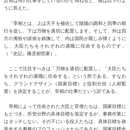
お前は何の仕事をしているのかと尋ねると、彼は以下のよ
うに答えた。
「宰相とは、上は天子を補佐して陰陽の調和と四季の順
行を促し、下は万物を適切
に配置します。そして、外は四
方の夷狄や諸侯を鎮撫して、内は国民が親しみ懐くように
し、大臣たちをそれぞれの適職に任命するものです」
（『史記』陳丞相世家）。
ここで注目すべきは「万物を適切に配置し」「大臣たち
をそれぞれの適職に任命する」という所である。すなわ
ち、グランドデザイン（国家目標）と役割分担（人材配
置）を決定することが、宰相の仕事だという訳である。
宰相によって任命された大臣と官僚たちは、国家目標に
もとづき、所管分野の具体目標を策定するが、事務作業に
はタッチしない。その下にいる役人たちは、具体目標を政
策化する事務のプロフェッショナルであるが、国家目標全