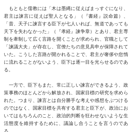
もともと儒教には「木は墨縄に従えばまっすぐになり、
君主は諫言に従えば聖人となる」（『書経』説命篇）、
「昔、天子に諫言する臣下が七人いれば、無道であっても
天下を失わなかった」（『孝経』諫争章）とあり、君主専
制を牽制して広く言路を開くことが求められ、官職として
「諫議大夫」が存在し、官僚たちの意見具申が保障されて
いた。こうした言路が開かれることで、君主が奢侈や怠惰
に流れることがないよう、臣下は逐一目を光らせるのであ
る。
一方で、臣下もまた、常に正しい諫言ができるよう、政
策事務のほとんどから解放され、国家目標の研究を求めら
れた。つまり、諫言とは自分勝手な考えや感想をぶつける
のではなく、国家目標を共有する君主と臣下が、政治にお
いてはもちろんのこと、政治的判断を狂わせないような生
活態度を維持するために、議論し合うことを言うのであ
る。