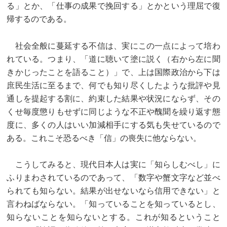
る」とか、「仕事の成果で挽回する」とかという理屈で復
帰するのである。
社会全般に蔓延する不信は、実にこの一点によって培わ
れている。つまり、「道に聴いて塗に説く（右から左に聞
きかじったことを語ること）」で、上は国際政治から下は
庶民生活に至るまで、何でも知り尽くしたような批評や見
通しを提起する割に、約束した結果や状況にならず、その
くせ毎度懲りもせずに同じような不正や醜聞を繰り返す態
度に、多くの人はいい加減相手にする気も失せているので
ある。これこそ恐るべき「信」の喪失に他ならない。
こうしてみると、現代日本人は実に「知らしむべし」に
ふりまわされているのであって、「数字や蟹文字など並べ
られても知らない。結果が出せないなら信用できない」と
言わねばならない。「知っていることを知っているとし、
知らないことを知らないとする。これが知るということ