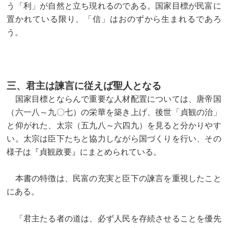
う「利」が自然と立ち現れるのである。国家目標が民富に
置かれている限り、「信」はおのずから生まれるであろ
う。
三、君主は諫言に従えば聖人となる
国家目標とならんで重要な人材配置については、唐帝国
（六一八～九〇七）の栄華を築き上げ、後世「貞観の治」
と仰がれた、太宗（五九八～六四九）を見ると分かりやす
い。太宗は臣下たちと協力しながら国づくりを行い、その
様子は『貞観政要』に
まとめられている。
本書の特徴は、民富の充実と臣下の諫言を重視したこと
にある。
「君主たる者の道は、必ず人民を存続させることを優先