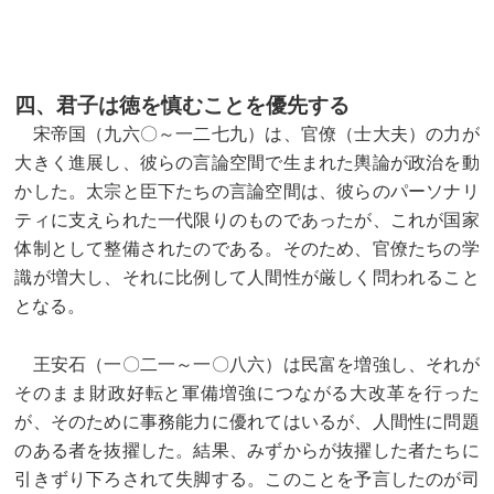
四、君子は徳を慎むことを優先する
宋帝国（九六〇～一二七九）は、官僚（士大夫）の力が
大きく進展し、彼らの言論空間で生まれた輿論が政治を動
かした。太宗と臣下たちの言論空間は、彼らのパーソナリ
ティに支えられた一代限りのものであったが、これが国家
体制として整備されたのである。そのため、官僚たちの学
識が増大し、それに比例して人間性が厳しく問われること
となる。
王安石（一〇二一～一〇八六）は民富を増強し、それが
そのまま財政好転と軍備増強につながる大改革を行った
が、そのために事務能力に優れてはいるが、人間性に問題
のある者を抜擢した。結果、みずからが抜擢した者たちに
引きずり下ろされて失脚する。このことを予言したのが司