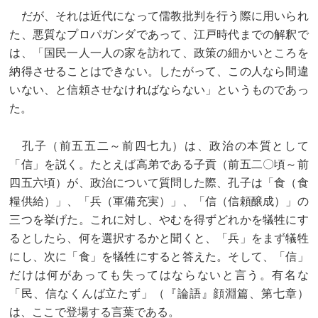
だが、それは近代になって儒教批判を行う際に用いられ
た、悪質なプロパガンダであって、江戸時代までの解釈で
は、「国民一人一人の家を訪れて、政策の細かいところを
納得させることはできない。したがって、この人なら間違
いない、と信頼させなければならない」というものであっ
た。
孔子（前五五二～前四七九）は、政治の本質として
「信」を説く。たとえば高弟である子貢（前五二〇頃～前
四五六頃）が、政治について質問した際、孔子は「食（食
糧供給）」、「兵（軍備充実）」、「信（信頼醸成）」の
三つを挙げた。これに対し、やむを得ずどれかを犠牲にす
るとしたら、何を選択するかと聞くと、「兵」をまず犠牲
にし、次に「食」を犠牲にすると答えた。そして、「信」
だけは何があっても失ってはならな
いと言う。有名な
「民、信なくんば立たず」（『論語』顔淵篇、第七章）
は、ここで登場する言葉である。