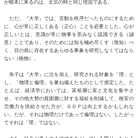
が根本に来るのは、太宗の時と同じ理屈である。
ただ、『大学』では、言動を秩序だったものにするため
に、心が常に正しくある（正心）ことを必要とした。心が
正しいとは、意識が常に物事を歪みなく認識できる（誠
意）ことであり、そのためには知を極め尽くす（致知）べ
く、目の前に存在するあらゆる事象を研究しなくてはなら
ない（格物）。
朱子は『大学』に注を加え、研究される対象を「理」と
し、「物理と倫理」を兼ね備えたものとして措定した。た
とえば、経済学においては、富裕層に富と文化を集中さ
せ、その他大勢の貧困層に対する福祉を削減して、格安の
労働力を供給させた方が、ＧＤＰは向上するかもしれな
い。だが、それは物理だけであって倫理はない。したがっ
てそれは「理」ではない。