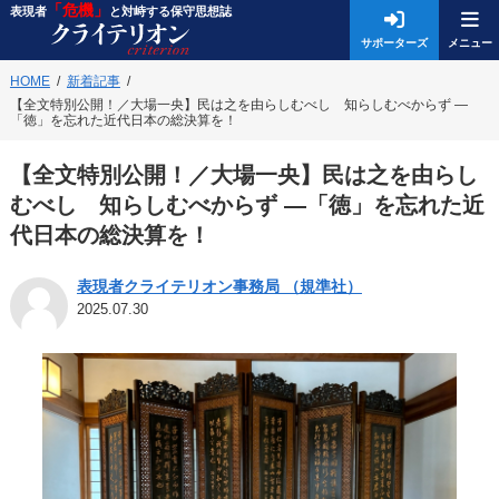
「危機」
表現者
と対峙する保守思想誌
サポーターズ
HOME
新着記事
【全文特別公開！／大場一央】民は之を由らしむべし 知らしむべからず ―
「徳」を忘れた近代日本の総決算を！
【全文特別公開！／大場一央】民は之を由らし
むべし 知らしむべからず ―「徳」を忘れた近
代日本の総決算を！
表現者クライテリオン事務局 （規準社）
2025.07.30