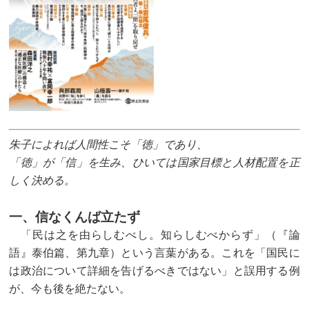
朱子によれば人間性こそ「徳」であり、
「徳」が「信」を生み、ひいては国家目標と人材配置を正
しく決める。
一、信なくんば立たず
「民は之を由らしむべし。知らしむべからず」（『論
語』泰伯篇、第九章）という言葉がある。これを「国民に
は政治について詳細を告げるべきではない」と誤用する例
が、今も後を絶たない。