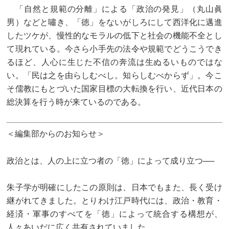
「自然と規範の分離」による「政治の発見」（丸山眞
男）などと嘯き、「徳」をないがしろにして西洋化に邁進
したツケが、慢性的なモラルの低下と社会の機能不全とし
て現れている。今さら小手先の法令や規範でどうこうでき
るほど、人心に生じた不信の奔流は生ぬるいものではな
い。「民は之を由らしむべし。知らしむべからず」。今こ
そ儒教にもとづいた国家目標の大転換を行い、近代日本の
総決算を行う時が来ているのである。
＜編集部からのお知らせ＞
政治とは、人の上に立つ者の「徳」によって成り立つ──
朱子学が明確にしたこの原則は、日本でもまた、長く受け
継がれてきました。とりわけ江戸時代には、政治・教育・
経済・軍事のすべてを「徳」によって統合する構想が、
人々あいだに広く共有されていました。