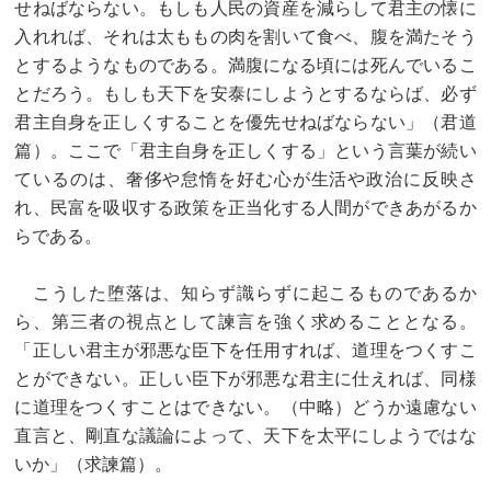
せねばならない。もしも人民の資産を減らして君主の懐に
入れれば、それは太ももの肉を割いて食べ、腹を満たそう
とするようなものである。満腹になる頃には死んでいるこ
とだろう。もしも天下を安泰にしようとするならば、必ず
君主自身を正しくすることを優先せねばならない」（君道
篇）。ここで「君主自身を正しくする」という言葉が続い
ているのは、奢侈や怠惰を好む心が生活や政治に反映さ
れ、民富を吸収する政策を正当化する人間ができあがるか
らである。
こうした堕落は、知らず識らずに起こるものであるか
ら、第三者の視点として諫言を強く求めることとなる。
「正しい君主が邪悪な臣下を任用すれば、道理をつくすこ
とができない。正しい臣下が邪悪な君主に仕えれば、同様
に道理をつくすことはできない。（中略）どうか遠慮ない
直言と、剛直な議論によって、天下を太平にしようではな
いか」（求諫篇）。