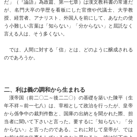
だ」（『論語』為政篇、第一七章）は漢文教科書の常連だ
が、名門大卒の学歴を看板にした官僚や代議士、大学教
授、経営者、アナリスト、外国人を前にして、あなたの使
う小難しい言葉は「知らない」「分からない」と屈託なく
言える人は、そう多くない。
では、人間に対する「信」とは、どのように醸成される
のであろうか。
二、利は義の調和から生まれる
漢帝国（前二〇二～後二二〇）の基礎を築いた陳平（生
年不祥～前一七八）は、宰相として政治を行ったが、皇帝
から係争中の裁判件数と、国庫の出納とを聞かれた際、担
当者に聞いて下さいと言った。要するに「知らない」「分
からない」と言ったのである。これに対して皇帝が、では