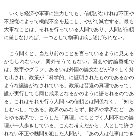
いくら経済や軍事に注力しても、信頼がなければ不正や
不服従によって機能不全を起こし、やがて滅亡する。最も
大事なことは、それを行っている人間であり、人間が信頼
に値しなければ、一つとして物事は成し遂げられない。
こう聞くと、当たり前のことを言っているように見える
かもしれないが、案外そうでもない。国会や討論番組で
は、数字やグラフ、あるいは外国の論文などが仰々しく持
ち出され、政策が「科学的」に証明されたものであるかの
ような議論がなされている。政策は普遍の真理であって、
誰が実行しても同じ成果となるかのように語られるのであ
る。これはそれを行う人間への信頼とは関係なく、「知ら
しむべし」である。政界のみならず、財界や学界など、あ
らゆる業界で、こうした「真理」にもとづく人間不在の論
理が一人歩きしている。こんな考えだから、人として許さ
れない不正や醜聞を犯した人間が、「あの人は仕事はでき