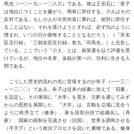
馬光（一〇一九～一〇八六）である。彼は王安石に「君子
は地位につくことを嫌がり、簡単に辞任する。小人はその
反対である。もし小人が出世街道に乗れば、絶対に辞任す
ることはない。それを退けようとすれば、必ず仇のように
憎まれ、いつの日か後悔することとなるだろう」（『宋名
臣言行録』「三朝名臣言行録」巻九「司馬光」）と忠告し
ている。ここでいう「小人」とは、政策通を以て評価を受
けているが、地位や名誉、金銭が第一の、功利に生きる人
間である。
こうした歴史的流れの先に登場するのが朱子（一一三〇
～一二〇〇）である。朱子は従来の経書に加えて「四書」
を設定し、その筆頭に『大学』を置き、注釈を通じてみず
からの思想を展開した。『大学』は、言動を立場に見合う
ように秩序立て（修身）、家を役割分担で組織化し（斉
家）、国家の統制を完成させ（治国）、世界を調和させる
（平天下）という政治プロセスを説いた書物である。修身