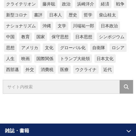
クライテリオン
藤井聡
政治
浜崎洋介
経済
戦争
新型コロナ
書評
日本人
歴史
哲学
柴山桂太
ナショナリズム
沖縄
文学
川端祐一郎
日本政治
中国
教育
国家
保守思想
日本思想
シンポジウム
思想
アメリカ
文化
グローバル化
自衛隊
ロシア
人生
映画
国際関係
トランプ大統領
日本文化
西部邁
外交
消費税
医療
ウクライナ
近代
雑誌・書籍