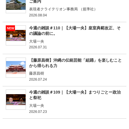
ご案内
表現者クライテリオン事務局 （規準社）
2026.08.04
今週の雑談＃110｜【大場一央】皇室典範改正、そ
NEW
の議論の前に。
大場一央
2026.07.31
【藤原昌樹】沖縄の伝統芸能「組踊」を楽しむこと
から得られる力
藤原昌樹
2026.07.24
今週の雑談＃109｜【大場一央】まつりごとー政治
と祭祀
大場一央
2026.07.23