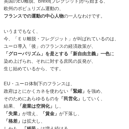
英国のEU離脱、Brexit(ブレグジット)から始まる、
欧州のポピュリズム運動の、
フランスでの運動の中心人物
の一人なわけです。
いうまでもなく、
今、「ＥＵ離脱・フレグジット」が叫ばれているのは、
ユーロ導入「後」のフランスの経済政策が、
「グローバリズム」を是とする「新自由主義」一色
に
染め上げられ、それに対する庶民の反発が、
生じ始めているから、です。
EU・ユーロ体制下のフランスは、
政府はとにかくカネを使わない
「緊縮」
を強め、
そのためにあらゆるものを
「民営化」
していく、
結果、
「産業は空洞化」
し、
「失業」
が増え、
「賃金」
が下落し、
「格差」
は拡大し、
しかも、
「移民」
は増え続ける