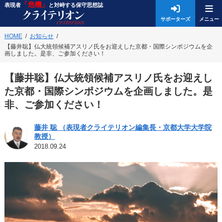
「危機」
表現者
と対峙する保守思想誌
サポーターズ
HOME
お知らせ
【藤井聡】仏大統領候補アスリノ氏をお迎えした京都・国際シンポジウムを企
画しました。是非、ご参加ください！
【藤井聡】仏大統領候補アスリノ氏をお迎えし
た京都・国際シンポジウムを企画しました。是
非、ご参加ください！
藤井 聡 （表現者クライテリオン編集長・京都大学大学院
教授）
2018.09.24