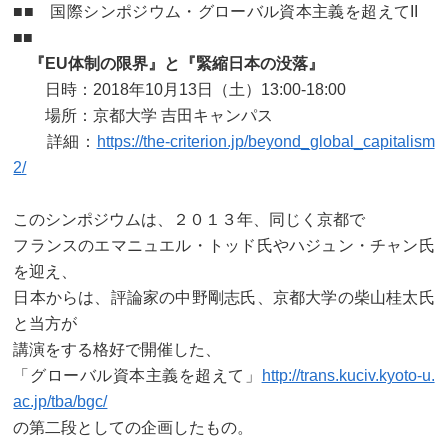
■■ 国際シンポジウム・グローバル資本主義を超えてII
■■
『EU体制の限界』と『緊縮日本の没落』
日時：2018年10月13日（土）13:00-18:00
場所：京都大学 吉田キャンパス
詳細：
https://the-criterion.jp/beyond_global_capitalism
2/
このシンポジウムは、２０１３年、同じく京都で
フランスのエマニュエル・トッド氏やハジュン・チャン氏
を迎え、
日本からは、評論家の中野剛志氏、京都大学の柴山桂太氏
と当方が
講演をする格好で開催した、
「グローバル資本主義を超えて」
http://trans.kuciv.kyoto-u.
ac.jp/tba/bgc/
の第二段としての企画したもの。