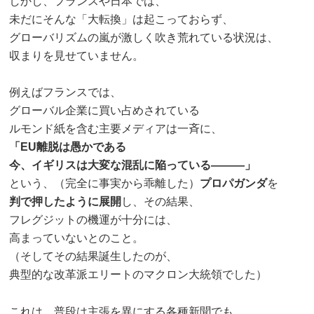
しかし、フランスや日本では、
未だにそんな「大転換」は起こっておらず、
グローバリズムの嵐が激しく吹き荒れている状況は、
収まりを見せていません。
例えばフランスでは、
グローバル企業に買い占めされている
ルモンド紙を含む主要メディアは一斉に、
「EU離脱は愚かである
今、イギリスは大変な混乱に陥っている―――」
という、（完全に事実から乖離した）
プロパガンダ
を
判で押したように展開
し、その結果、
フレグジットの機運が十分には、
高まっていないとのこと。
（そしてその結果誕生したのが、
典型的な改革派エリートのマクロン大統領でした）
これは、普段は主張を異にする各種新聞でも