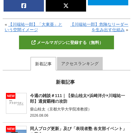
«
【川端祐一郎】「大東亜」と
【川端祐一郎】危険なリーダー
いう空間イメージ
を生み出す仕組み
»
メールマガジンに登録する（無料）
アクセスランキング
新着記事
新着記事
今週の雑談＃111｜【柴山桂太×浜崎洋介×川端祐一
NEW
郎】通貨覇権の攻防
柴山桂太（京都大学大学院准教授）
2026.08.06
同人ブログ更新」及び「表現者塾 各支部イベント」
NEW