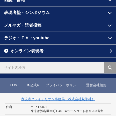
表現者塾・シンポジウム
メルマガ・読者投稿
ラジオ・ＴＶ・youtube
オンライン表現者
HOME
公式X
プライバシーポリシー
運営会社概要
表現者クライテリオン事務局（株式会社規準社）
住所
〒151-0071
東京都渋谷区本町1-40-14
カームコート初台203号室