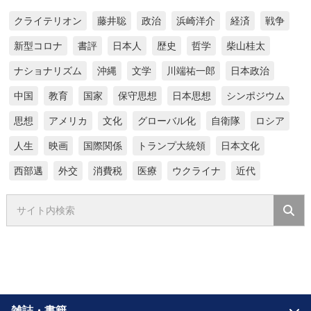
クライテリオン
藤井聡
政治
浜崎洋介
経済
戦争
新型コロナ
書評
日本人
歴史
哲学
柴山桂太
ナショナリズム
沖縄
文学
川端祐一郎
日本政治
中国
教育
国家
保守思想
日本思想
シンポジウム
思想
アメリカ
文化
グローバル化
自衛隊
ロシア
人生
映画
国際関係
トランプ大統領
日本文化
西部邁
外交
消費税
医療
ウクライナ
近代
雑誌・書籍