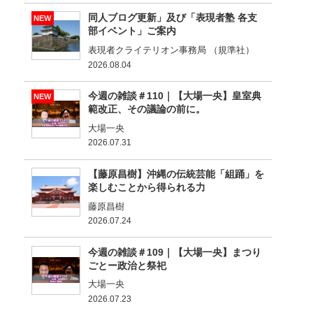
同人ブログ更新」及び「表現者塾 各支
NEW
部イベント」ご案内
表現者クライテリオン事務局 （規準社）
2026.08.04
今週の雑談＃110｜【大場一央】皇室典
NEW
範改正、その議論の前に。
大場一央
2026.07.31
【藤原昌樹】沖縄の伝統芸能「組踊」を
楽しむことから得られる力
藤原昌樹
2026.07.24
今週の雑談＃109｜【大場一央】まつり
ごとー政治と祭祀
大場一央
2026.07.23