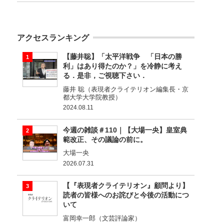
アクセスランキング
【藤井聡】「太平洋戦争 「日本の勝
利」はあり得たのか？」を冷静に考え
る．是非，ご視聴下さい．
藤井 聡（表現者クライテリオン編集長・京
都大学大学院教授）
2024.08.11
今週の雑談＃110｜【大場一央】皇室典
範改正、その議論の前に。
大場一央
2026.07.31
【『表現者クライテリオン』顧問より】
読者の皆様へのお詫びと今後の活動につ
いて
富岡幸一郎（文芸評論家）