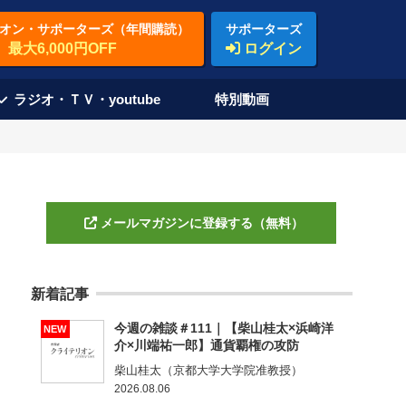
オン・サポーターズ（年間購読）
サポーターズ
最大6,000円OFF
ログイン
ラジオ・ＴＶ・youtube
特別動画
メールマガジンに登録する（無料）
新着記事
今週の雑談＃111｜【柴山桂太×浜崎洋
NEW
介×川端祐一郎】通貨覇権の攻防
柴山桂太（京都大学大学院准教授）
2026.08.06