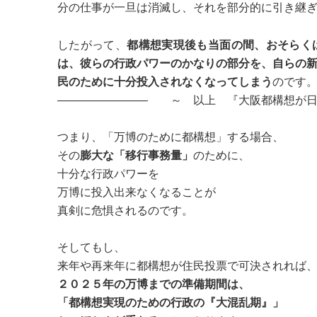
分の仕事が一旦は消滅し、それを部分的に引き継
したがって、
都構想実現後も当面の間、おそらく
は、彼らの行政パワーのかなりの部分を、自らの
民のために十分投入されなくなってしまう
のです
―――――――― ～ 以上 『大阪都構想が日
つまり、「万博のために都構想」する場合、
その
膨大な「移行事務量」
のために、
十分な行政パワーを
万博に投入出来なくなることが
真剣に危惧されるのです。
そしてもし、
来年や再来年に都構想が住民投票で可決されれば
２０２５年の万博までの準備期間は、
「都構想実現のための行政の『大混乱期』」