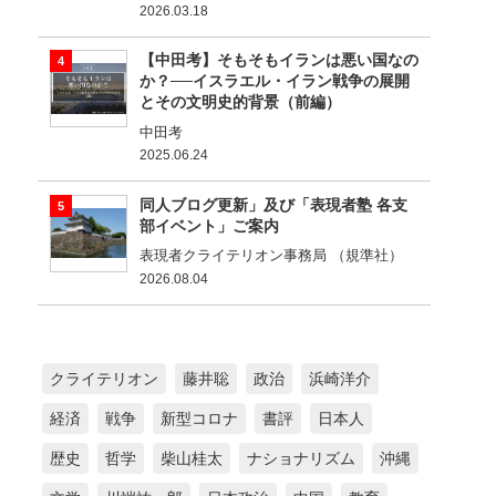
2026.03.18
【中田考】そもそもイランは悪い国なの
か？──イスラエル・イラン戦争の展開
とその文明史的背景（前編）
中田考
2025.06.24
同人ブログ更新」及び「表現者塾 各支
部イベント」ご案内
表現者クライテリオン事務局 （規準社）
2026.08.04
クライテリオン
藤井聡
政治
浜崎洋介
経済
戦争
新型コロナ
書評
日本人
歴史
哲学
柴山桂太
ナショナリズム
沖縄