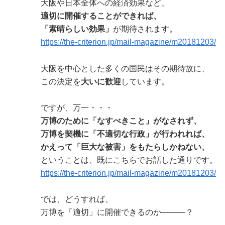
大阪や日本全体への経済効果など、
適切に開催することができれば、
「素晴らしい効果」
が期待されます。
https://the-criterion.jp/mail-magazine/m20181203/
大阪を中心とした多くの国民はその期待故に、
この決定を
大いに歓迎
しています。
ですが、万一・・・
万博のために「なすべきこと」がなされず、
万博を契機に「不適切な行政」が行われれば、
かえって「巨大な被害」をもたらしかねない、
ということは、既にこちらでお話した通りです。
https://the-criterion.jp/mail-magazine/m20181203/
では、どうすれば、
万博を「適切」に開催できるのか―――？