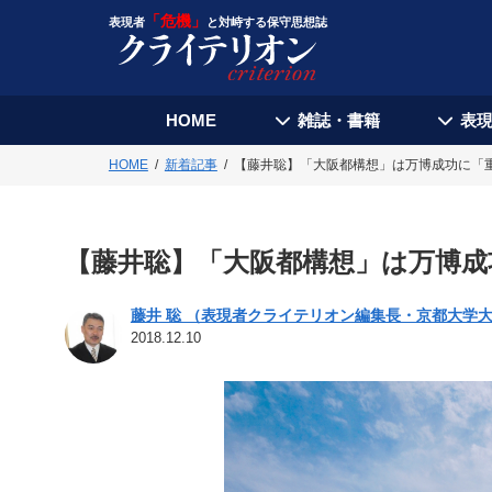
「危機」
表現者
と対峙する保守思想誌
HOME
雑誌・書籍
表
HOME
新着記事
【藤井聡】「大阪都構想」は万博成功に「
【藤井聡】「大阪都構想」は万博成
藤井 聡 （表現者クライテリオン編集長・京都大学
2018.12.10