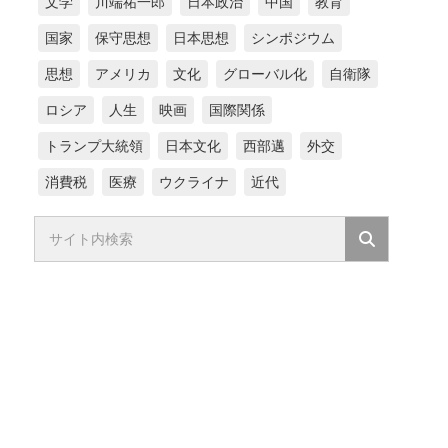
文学
川端祐一郎
日本政治
中国
教育
国家
保守思想
日本思想
シンポジウム
思想
アメリカ
文化
グローバル化
自衛隊
ロシア
人生
映画
国際関係
トランプ大統領
日本文化
西部邁
外交
消費税
医療
ウクライナ
近代