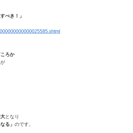
現すべき！」
E000000000000025585.shtml
どころか
とが
膨大
となり
くなる」
のです。