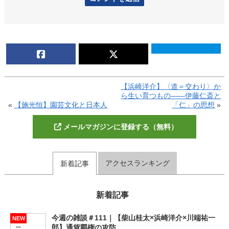
【浜崎洋介】〈道＝交わり〉か
ら生い育つもの――伊藤仁斎と
«
【施光恒】園芸文化と日本人
「仁」の思想
»
メールマガジンに登録する（無料）
アクセスランキング
新着記事
新着記事
今週の雑談＃111｜【柴山桂太×浜崎洋介×川端祐一
NEW
郎】通貨覇権の攻防