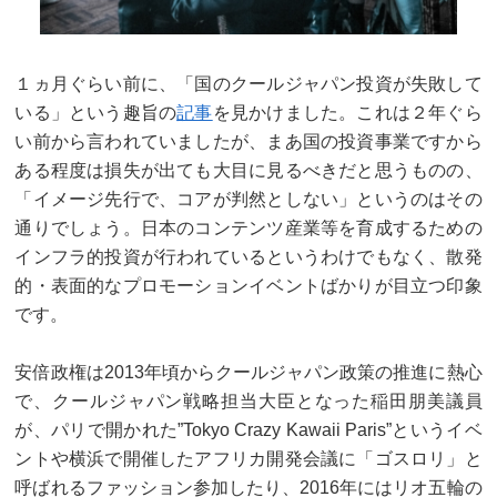
１ヵ月ぐらい前に、「国のクールジャパン投資が失敗して
いる」という趣旨の
記事
を見かけました。これは２年ぐら
い前から言われていましたが、まあ国の投資事業ですから
ある程度は損失が出ても大目に見るべきだと思うものの、
「イメージ先行で、コアが判然としない」というのはその
通りでしょう。日本のコンテンツ産業等を育成するための
インフラ的投資が行われているというわけでもなく、散発
的・表面的なプロモーションイベントばかりが目立つ印象
です。
安倍政権は2013年頃からクールジャパン政策の推進に熱心
で、クールジャパン戦略担当大臣となった稲田朋美議員
が、パリで開かれた”Tokyo Crazy Kawaii Paris”というイベ
ントや横浜で開催したアフリカ開発会議に「ゴスロリ」と
呼ばれるファッション参加したり、2016年にはリオ五輪の