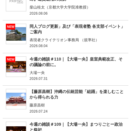
柴山桂太（京都大学大学院准教授）
2026.08.06
同人ブログ更新」及び「表現者塾 各支部イベント」
NEW
ご案内
表現者クライテリオン事務局 （規準社）
2026.08.04
今週の雑談＃110｜【大場一央】皇室典範改正、そ
NEW
の議論の前に。
大場一央
2026.07.31
【藤原昌樹】沖縄の伝統芸能「組踊」を楽しむこと
から得られる力
藤原昌樹
2026.07.24
今週の雑談＃109｜【大場一央】まつりごとー政治
と祭祀