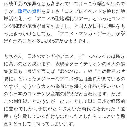
伝統工芸の振興なども含まれていてけっこう幅が広いので
すが、
政府の資料
を見ても「コスプレイベントを通じた地
域活性化」や「アニメの聖地巡礼ツアー」といったコンテ
ンツ関連の施策が目立ちますし、外国人が日本に興味をも
ったきっかけとしても、「アニメ・マンガ・ゲーム」が挙
げられることが多いのは確かなようです。
もちろん、日本のマンガやアニメ、ゲームのレベルは確か
に高いのだと思います。表現者クライテリオンの４人の編
集委員も、最近で言えば『君の名は。』や『この世界の片
隅に』といったメジャーなアニメ作品は全員が見ているの
ですが、そういう大人の鑑賞にも堪える作品が多いという
のも日本のコンテンツ産業の特徴だと言われます。ただ、
この創作能力というのが、ひょっとして単に日本が経済的
に豊かでしかも子供がたくさんいた時代に培われた「遺
産」を消費しているだけなのだったとしたら……という懸
念をどうしても持ってしまいます。