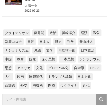
大場一央
2026.07.23
クライテリオン
藤井聡
政治
浜崎洋介
経済
戦争
新型コロナ
書評
日本人
歴史
哲学
柴山桂太
ナショナリズム
沖縄
文学
川端祐一郎
日本政治
中国
教育
国家
保守思想
日本思想
シンポジウム
思想
アメリカ
文化
グローバル化
自衛隊
ロシア
人生
映画
国際関係
トランプ大統領
日本文化
西部邁
外交
消費税
医療
ウクライナ
近代