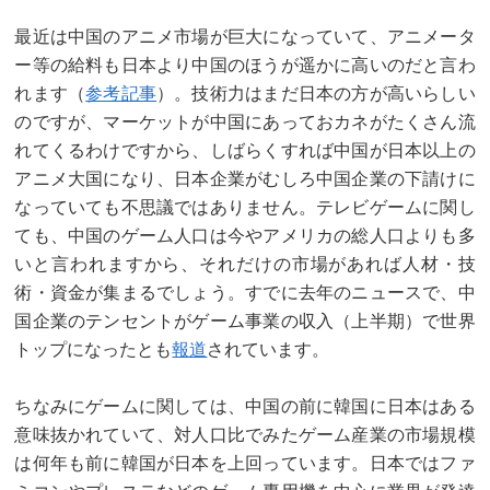
最近は中国のアニメ市場が巨大になっていて、アニメータ
ー等の給料も日本より中国のほうが遥かに高いのだと言わ
れます（
参考記事
）。技術力はまだ日本の方が高いらしい
のですが、マーケットが中国にあっておカネがたくさん流
れてくるわけですから、しばらくすれば中国が日本以上の
アニメ大国になり、日本企業がむしろ中国企業の下請けに
なっていても不思議ではありません。テレビゲームに関し
ても、中国のゲーム人口は今やアメリカの総人口よりも多
いと言われますから、それだけの市場があれば人材・技
術・資金が集まるでしょう。すでに去年のニュースで、中
国企業のテンセントがゲーム事業の収入（上半期）で世界
トップになったとも
報道
されています。
ちなみにゲームに関しては、中国の前に韓国に日本はある
意味抜かれていて、対人口比でみたゲーム産業の市場規模
は何年も前に韓国が日本を上回っています。日本ではファ