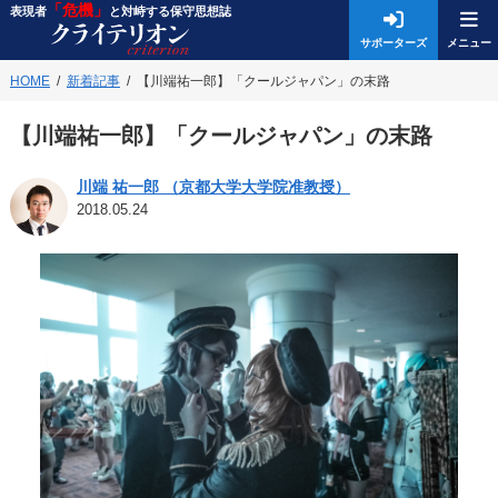
「危機」
表現者
と対峙する保守思想誌
サポーターズ
HOME
新着記事
【川端祐一郎】「クールジャパン」の末路
【川端祐一郎】「クールジャパン」の末路
川端 祐一郎 （京都大学大学院准教授）
2018.05.24