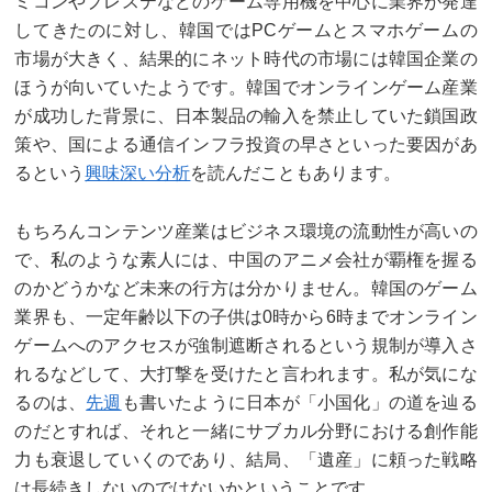
ミコンやプレステなどのゲーム専用機を中心に業界が発達
してきたのに対し、韓国ではPCゲームとスマホゲームの
市場が大きく、結果的にネット時代の市場には韓国企業の
ほうが向いていたようです。韓国でオンラインゲーム産業
が成功した背景に、日本製品の輸入を禁止していた鎖国政
策や、国による通信インフラ投資の早さといった要因があ
るという
興味深い分析
を読んだこともあります。
もちろんコンテンツ産業はビジネス環境の流動性が高いの
で、私のような素人には、中国のアニメ会社が覇権を握る
のかどうかなど未来の行方は分かりません。韓国のゲーム
業界も、一定年齢以下の子供は0時から6時までオンライン
ゲームへのアクセスが強制遮断されるという規制が導入さ
れるなどして、大打撃を受けたと言われます。私が気にな
るのは、
先週
も書いたように日本が「小国化」の道を辿る
のだとすれば、それと一緒にサブカル分野における創作能
力も衰退していくのであり、結局、「遺産」に頼った戦略
は長続きしないのではないかということです。