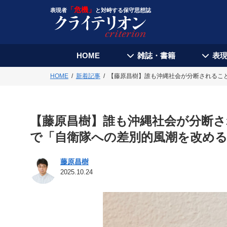
「危機」
表現者
と対峙する保守思想誌
HOME
雑誌・書籍
表
HOME
新着記事
【藤原昌樹】誰も沖縄社会が分断されるこ
【藤原昌樹】誰も沖縄社会が分断さ
で「自衛隊への差別的風潮を改め
藤原昌樹
2025.10.24