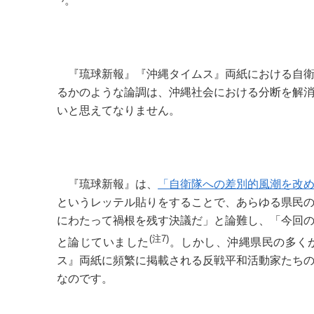
。
『琉球新報』『沖縄タイムス』両紙における自衛
るかのような論調は、沖縄社会における分断を解
いと思えてなりません。
『琉球新報』は、
「自衛隊への差別的風潮を改
というレッテル貼りをすることで、あらゆる県民
にわたって禍根を残す決議だ」と論難し、「今回
(注
7)
と論じていました
。しかし、沖縄県民の多く
ス』両紙に頻繁に掲載される反戦平和活動家たち
なのです。