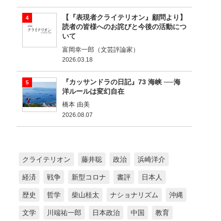
【『表現者クライテリオン』顧問より】
読者の皆様へのお詫びと今後の活動につ
いて
富岡幸一郎（文芸評論家）
2026.03.18
『カッサンドラの日記』73 海峡 ──海
洋ルールは変幻自在
橋本 由美
2026.08.07
クライテリオン
藤井聡
政治
浜崎洋介
経済
戦争
新型コロナ
書評
日本人
歴史
哲学
柴山桂太
ナショナリズム
沖縄
文学
川端祐一郎
日本政治
中国
教育