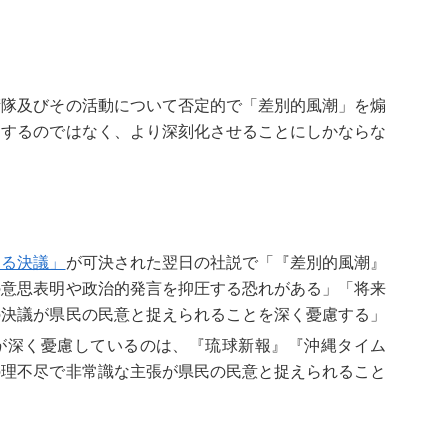
隊及びその活動について否定的で「差別的風潮」を煽
消するのではなく、より深刻化させることにしかならな
める決議」
が可決された翌日の社説で「『差別的風潮』
の意思表明や政治的発言を抑圧する恐れがある」「将来
の決議が県民の民意と捉えられることを深く憂慮する」
が深く憂慮しているのは、『琉球新報』『沖縄タイム
の理不尽で非常識な主張が県民の民意と捉えられること