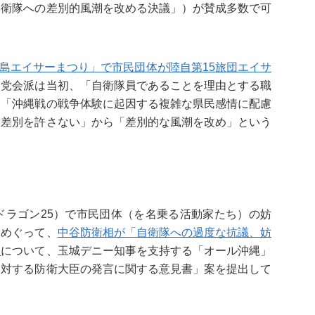
自衛隊への差別的風潮を改める決議」）が賛成多数で可
島エイサーまつり」で市民団体が陸自第15旅団エイサ
民党会派は当初、「自衛隊員であることを理由とする職
、「沖縄戦の戦争体験に起因する複雑な県民感情に配慮
業差別を許さない」から「差別的な風潮を改め」という
ラゴン25）で市民団体（を名乗る活動家たち）の妨
をめぐって、
中谷防衛相が「自衛隊への過度な抗議、妨
と
について、玉城デニー知事を支持する「オール沖縄」
に対する防衛大臣の発言に関する意見書」案を提出して