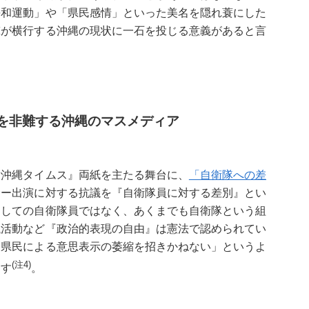
平和運動」や「県民感情」といった美名を隠れ蓑にした
撃が横行する沖縄の現状に一石を投じる意義があると言
を非難する沖縄のマスメディア
沖縄タイムス』両紙を主たる舞台に、
「自衛隊への差
サー出演に対する抗議を『自衛隊員に対する差別』とい
としての自衛隊員ではなく、あくまでも自衛隊という組
議活動など『政治的表現の自由』は憲法で認められてい
・県民による意思表示の萎縮を招きかねない」というよ
(注4)
ます
。