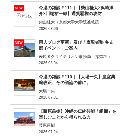
今週の雑談＃111｜【柴山桂太×浜崎洋
NEW
介×川端祐一郎】通貨覇権の攻防
柴山桂太（京都大学大学院准教授）
2026.08.06
同人ブログ更新」及び「表現者塾 各支
NEW
部イベント」ご案内
表現者クライテリオン事務局 （規準社）
2026.08.04
今週の雑談＃110｜【大場一央】皇室典
範改正、その議論の前に。
大場一央
2026.07.31
【藤原昌樹】沖縄の伝統芸能「組踊」を
楽しむことから得られる力
藤原昌樹
2026.07.24