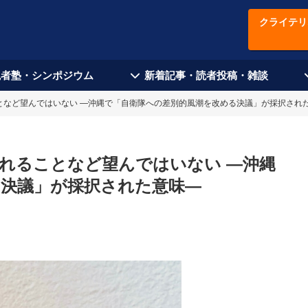
クライテリ
現者塾・シンポジウム
新着記事・読者投稿・雑談
となど望んではいない ―沖縄で「自衛隊への差別的風潮を改める決議」が採択され
れることなど望んではいない ―沖縄
る決議」が採択された意味―