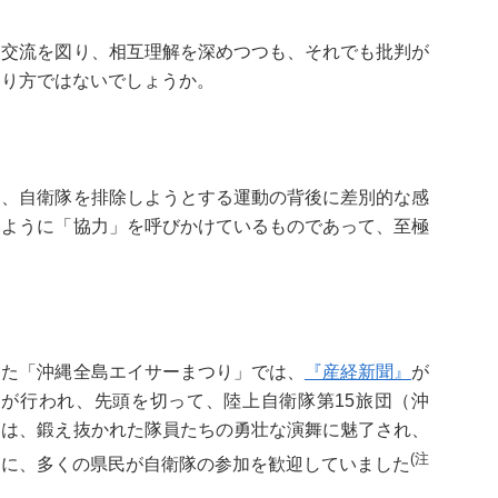
交流を図り、相互理解を深めつつも、それでも批判が
あり方ではないでしょうか。
く、自衛隊を排除しようとする運動の背後に差別的な感
いように「協力」を呼びかけているものであって、至極
った「沖縄全島エイサーまつり」では、
『産経新聞』
が
きが行われ、先頭を切って、陸上自衛隊第15旅団（沖
客は、鍛え抜かれた隊員たちの勇壮な演舞に魅了され、
(注
うに、多くの県民が自衛隊の参加を歓迎していました