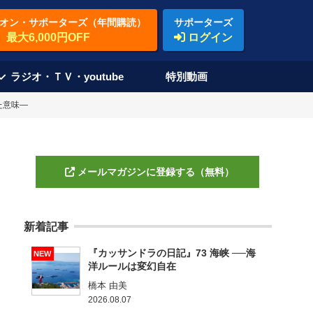
オン・サポーターズ（年間購読）
サポーターズ
最大6,000円OFF
ログイン
ラジオ・ＴＶ・youtube
特別動画
た意味―
メールマガジンに登録する（無料）
新着記事
『カッサンドラの日記』73 海峡 ──海
NEW
洋ルールは変幻自在
橋本 由美
2026.08.07