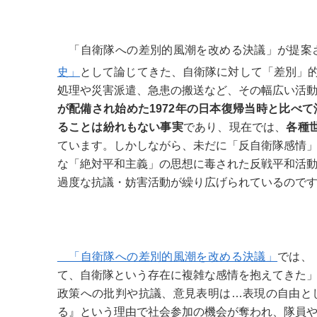
「自衛隊への差別的風潮を改める決議」が提案
史」
として論じてきた、自衛隊に対して「差別」
処理や災害派遣、急患の搬送など、その幅広い活
が配備され始めた1972年の日本復帰当時と比べ
ることは紛れもない事実
であり、現在では、
各種
ています。しかしながら、未だに「反自衛隊感情
な「絶対平和主義」の思想に毒された反戦平和活
過度な抗議・妨害活動が繰り広げられているので
「自衛隊への差別的風潮を改める決議」
では、
て、自衛隊という存在に複雑な感情を抱えてきた
政策への批判や抗議、意見表明は…表現の自由と
る』という理由で社会参加の機会が奪われ、隊員