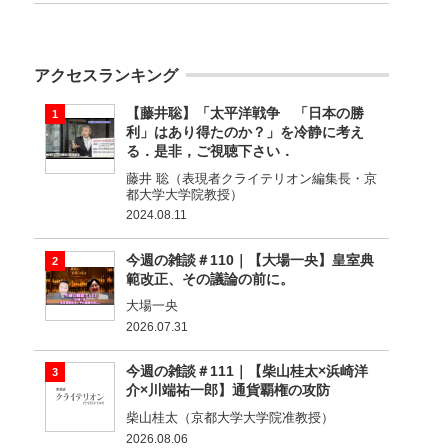
アクセスランキング
【藤井聡】「太平洋戦争 「日本の勝
利」はあり得たのか？」を冷静に考え
る．是非，ご視聴下さい．
藤井 聡（表現者クライテリオン編集長・京
都大学大学院教授）
2024.08.11
今週の雑談＃110｜【大場一央】皇室典
範改正、その議論の前に。
大場一央
2026.07.31
今週の雑談＃111｜【柴山桂太×浜崎洋
介×川端祐一郎】通貨覇権の攻防
柴山桂太（京都大学大学院准教授）
2026.08.06