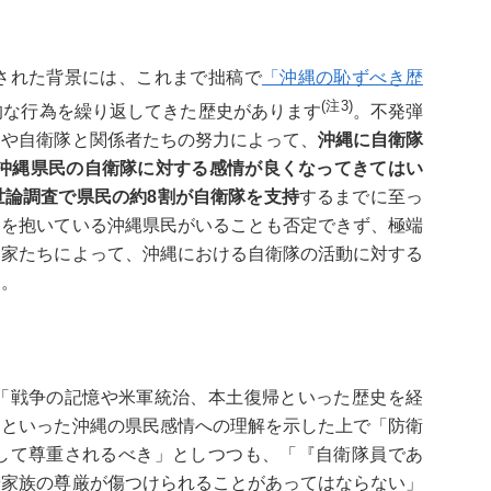
された背景には、これまで拙稿で
「沖縄の恥ずべき歴
(
注3)
的な行為を繰り返してきた歴史があります
。不発弾
動や自衛隊と関係者たちの努力によって、
沖縄に自衛隊
て沖縄県民の自衛隊に対する感情が良くなってきてはい
世論調査で県民の約8割が自衛隊を支持
するまでに至っ
」を抱いている沖縄県民がいることも否定できず、極端
動家たちによって、沖縄における自衛隊の活動に対する
す。
「戦争の記憶や米軍統治、本土復帰といった歴史を経
」といった沖縄の県民感情への理解を示した上で「防衛
して尊重されるべき」としつつも、「『自衛隊員であ
や家族の尊厳が傷つけられることがあってはならない」