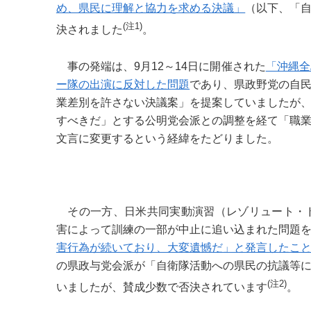
め、県民に理解と協力を求める決議」
（以下、「
(注1)
決されました
。
事の発端は、9月12～14日に開催された
「沖縄全
ー隊の出演に反対した問題
であり、県政野党の自
業差別を許さない決議案」を提案していましたが
すべきだ」とする公明党会派との調整を経て「職
文言に変更するという経緯をたどりました。
その一方、日米共同実動演習（レゾリュート・ド
害によって訓練の一部が中止に追い込まれた問題
害行為が続いており、大変遺憾だ」と発言したこ
の県政与党会派が「自衛隊活動への県民の抗議等
(
注2)
いましたが、賛成少数で否決されています
。