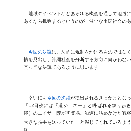
地域のイベントなどあらゆる機会を通して地道に
あるなら批判するというのが、健全な市民社会の
今回の決議
は、法的に規制をかけるものではな
情を見出し、沖縄社会を分断する方向に向かわな
真っ当な決議であるように思います。
幸いにも
今回の決議
が提出されるきっかけとな
「12日夜には『道ジュネー』と呼ばれる練り歩
縄）のエイサー隊が初登場。沿道に詰めかけた観
大きな拍手を送っていた」と報じてくれているよ
6)