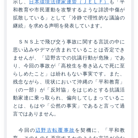
示し、
日本環境法律家連盟（ＪＥＬＦ）
も「平
和教育や市民運動を攻撃するような誹謗中傷が
拡散している」として「冷静で理性的な議論の
継続」を求める声明を発表しています。
ＳＮＳ上で飛び交う事故に関する言説の中に
思い込みやデマが含まれていることは否定でき
ませんが、「辺野古での抗議行動が危険」であ
り、今回の事故が「高校生を巻き込んで死に至
らしめたこと」は紛れもない事実です。また、
残念ながら、現状において沖縄の「平和教育」
（の一部）が「反対協」をはじめとする抗議活
動家達に乗っ取られ、偏向してしまっているこ
とは、もはや「公然の事実」であると言って過
言ではありません。
今回の
辺野古転覆事故
を契機に、「平和教
育」そのものを否定するかのような言説が少な