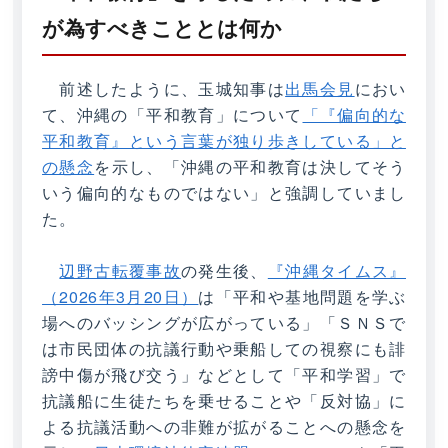
が為すべきこととは何か
前述したように、玉城知事は
出馬会見
におい
て、沖縄の「平和教育」について
「『偏向的な
平和教育』という言葉が独り歩きしている」と
の懸念
を示し、「沖縄の平和教育は決してそう
いう偏向的なものではない」と強調していまし
た。
辺野古転覆事故
の発生後、
『沖縄タイムス』
（2026年3月20日）
は「平和や基地問題を学ぶ
場へのバッシングが広がっている」「ＳＮＳで
は市民団体の抗議行動や乗船しての視察にも誹
謗中傷が飛び交う」などとして「平和学習」で
抗議船に生徒たちを乗せることや「反対協」に
よる抗議活動への非難が拡がることへの懸念を