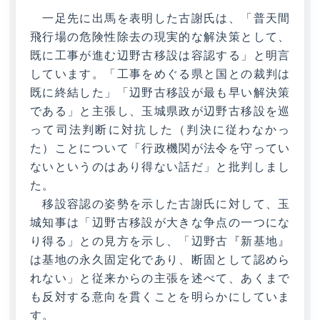
一足先に出馬を表明した古謝氏は、「普天間
飛行場の危険性除去の現実的な解決策として、
既に工事が進む辺野古移設は容認する」と明言
しています。「工事をめぐる県と国との裁判は
既に終結した」「辺野古移設が最も早い解決策
である」と主張し、玉城県政が辺野古移設を巡
って司法判断に対抗した（判決に従わなかっ
た）ことについて「行政機関が法令を守ってい
ないというのはあり得ない話だ」と批判しまし
た。
移設容認の姿勢を示した古謝氏に対して、玉
城知事は「辺野古移設が大きな争点の一つにな
り得る」との見方を示し、「辺野古『新基地』
は基地の永久固定化であり、断固として認めら
れない」と従来からの主張を述べて、あくまで
も反対する意向を貫くことを明らかにしていま
す。