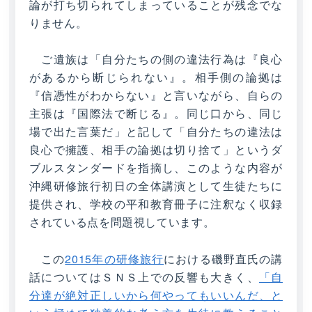
論が打ち切られてしまっていることが残念でな
りません。
ご遺族は「自分たちの側の違法行為は『良心
があるから断じられない』。相手側の論拠は
『信憑性がわからない』と言いながら、自らの
主張は『国際法で断じる』。同じ口から、同じ
場で出た言葉だ」と記して「自分たちの違法は
良心で擁護、相手の論拠は切り捨て」というダ
ブルスタンダードを指摘し、このような内容が
沖縄研修旅行初日の全体講演として生徒たちに
提供され、学校の平和教育冊子に注釈なく収録
されている点を問題視しています。
この
2015年の研修旅行
における磯野直氏の講
話についてはＳＮＳ上での反響も大きく、
「自
分達が絶対正しいから何やってもいいんだ、と