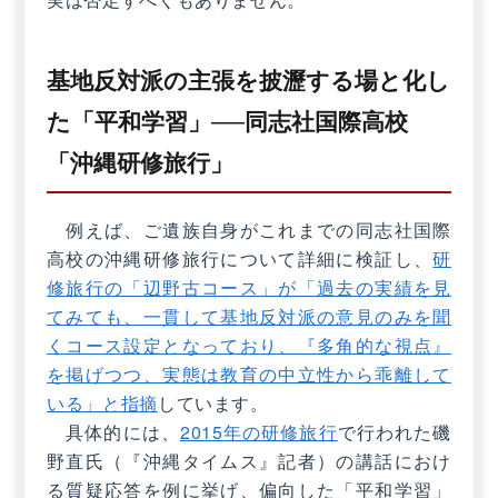
基地反対派の主張を披瀝する場と化し
た「平和学習」──同志社国際高校
「沖縄研修旅行」
例えば、ご遺族自身がこれまでの同志社国際
高校の沖縄研修旅行について詳細に検証し、
研
修旅行の「辺野古コース」が「過去の実績を見
てみても、一貫して基地反対派の意見のみを聞
くコース設定となっており、『多角的な視点』
を掲げつつ、実態は教育の中立性から乖離して
いる」と指摘
しています。
具体的には、
2015年の研修旅行
で行われた磯
野直氏（『沖縄タイムス』記者）の講話におけ
る質疑応答を例に挙げ、偏向した「平和学習」