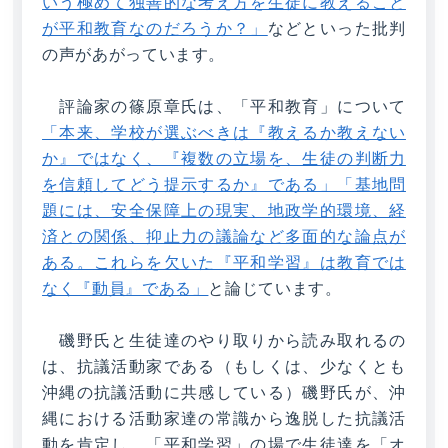
いう極めて独善的な考え方を生徒に教えること
が平和教育なのだろうか？」
などといった批判
の声があがっています。
評論家の篠原章氏は、「平和教育」について
「本来、学校が選ぶべきは『教えるか教えない
か』ではなく、『複数の立場を、生徒の判断力
を信頼してどう提示するか』である」「基地問
題には、安全保障上の現実、地政学的環境、経
済との関係、抑止力の議論など多面的な論点が
ある。これらを欠いた『平和学習』は教育では
なく『動員』である」
と論じています。
磯野氏と生徒達のやり取りから読み取れるの
は、抗議活動家である（もしくは、少なくとも
沖縄の抗議活動に共感している）磯野氏が、沖
縄における活動家達の常識から逸脱した抗議活
動を肯定し、「平和学習」の場で生徒達を「オ