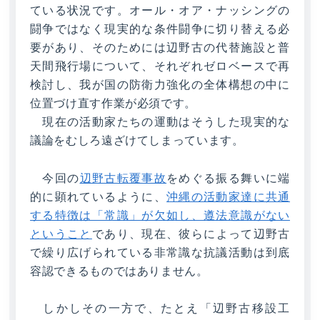
ている状況です。オール・オア・ナッシングの
闘争ではなく現実的な条件闘争に切り替える必
要があり、そのためには辺野古の代替施設と普
天間飛行場について、それぞれゼロベースで再
検討し、我が国の防衛力強化の全体構想の中に
位置づけ直す作業が必須です。
現在の活動家たちの運動はそうした現実的な
議論をむしろ遠ざけてしまっています。
今回の
辺野古転覆事故
をめぐる振る舞いに端
的に顕れているように、
沖縄の活動家達に共通
する特徴は「常識」が欠如し、遵法意識がない
ということ
であり、現在、彼らによって辺野古
で繰り広げられている非常識な抗議活動は到底
容認できるものではありません。
しかしその一方で、たとえ「辺野古移設工