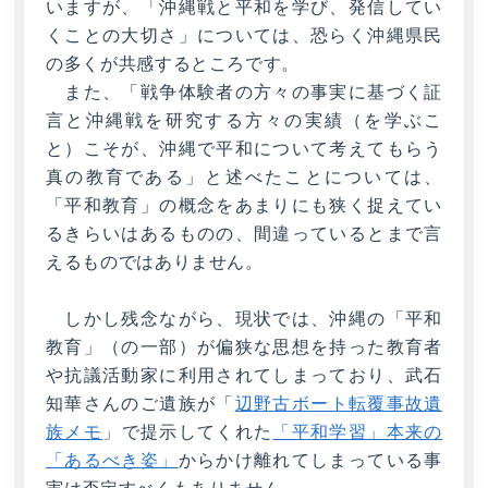
いますが、「沖縄戦と平和を学び、発信してい
くことの大切さ」については、恐らく沖縄県民
の多くが共感するところです。
また、「戦争体験者の方々の事実に基づく証
言と沖縄戦を研究する方々の実績（を学ぶこ
と）こそが、沖縄で平和について考えてもらう
真の教育である」と述べたことについては、
「平和教育」の概念をあまりにも狭く捉えてい
るきらいはあるものの、間違っているとまで言
えるものではありません。
しかし残念ながら、現状では、沖縄の「平和
教育」（の一部）が偏狭な思想を持った教育者
や抗議活動家に利用されてしまっており、武石
知華さんのご遺族が「
辺野古ボート転覆事故遺
族メモ
」で提示してくれた
「平和学習」本来の
「あるべき姿」
からかけ離れてしまっている事
実は否定すべくもありません。