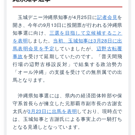
玉城デニー沖縄県知事が4月25日に
記者会見
を
開き、今年の9月13日に投開票が行われる沖縄県
知事選に向け、
三選を目指して立候補すること
を表明
しました。
当初、玉城知事は3月28日に出
馬表明会見を予定
していましたが、
辺野古転覆
事故
を受けて延期していたのです。「普天間飛
行場の辺野古移設反対」で結集する政治勢力
「オール沖縄」の支援を受けての無所属での出
馬となります。
沖縄県知事選には、県内の経済団体幹部や保
守系首長らが擁立した元那覇市副市長の古謝玄
太氏が
3月23日に出馬を表明
しており、現時点で
は、玉城知事と古謝氏による事実上の一騎打ち
となる見通しとなっています。