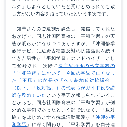
ルグ」しようとしていたと受けとめられても致
し方がない内容を語っていたという事実です。
知華さんのご遺族が調査し、発信してくれた
おかげで、同志社国際高校の「平和学習」の実
態が明らかになりつつありますが、「沖縄修学
旅行ナビ」に辺野古移設反対の抗議活動を続け
てきた男性が「平和学習」のアドバイザーとし
て登録され、実際に
東京や埼玉の私立学校の
「平和学習」において、今回の事故で亡くなっ
た「不屈」の船長や「ヘリ基地反対協議会」
（以下、「反対協」）の代表らがガイド役や講
師を務めていた
という事実が報じられているこ
とからも、同志社国際高校の「平和学習」が例
外的な事例であったという訳ではなく、「反対
協」をはじめとする抗議活動家達が「
沖縄の平
和学習
」に深く関わり、「平和学習」を自分達