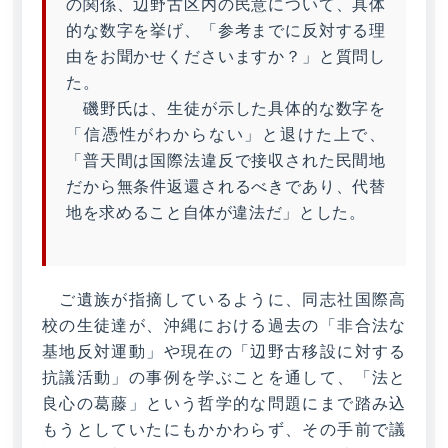
の関係、辺野古区内の民意について、具体
的な数字を挙げ、「参考までに反対する理
由をお聞かせくださいますか？」と質問し
た。
磯野氏は、生徒が示した具体的な数字を
「信憑性がわからない」と退けた上で、
「普天間は国際法違反で接収された民間地
だから無条件返還されるべきであり、代替
地を求めること自体が違法だ」とした。
ご遺族が指摘しているように、同志社国際高
校の生徒達が、沖縄における過去の「非合法な
基地反対運動」や現在の「辺野古移設に対する
抗議活動」の事例を学ぶことを通して、「法と
良心の葛藤」という哲学的な問題にまで踏み込
もうとしていたにもかかわらず、その手前で議