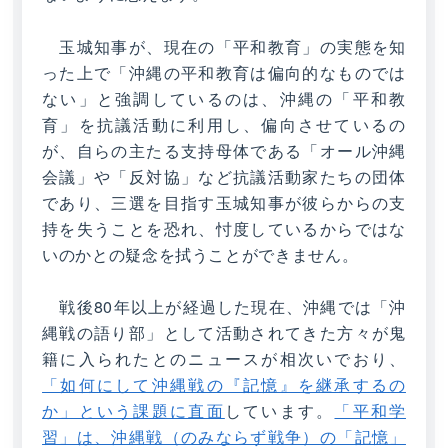
玉城知事が、現在の「平和教育」の実態を知
った上で「沖縄の平和教育は偏向的なものでは
ない」と強調しているのは、沖縄の「平和教
育」を抗議活動に利用し、偏向させているの
が、自らの主たる支持母体である「オール沖縄
会議」や「反対協」など抗議活動家たちの団体
であり、三選を目指す玉城知事が彼らからの支
持を失うことを恐れ、忖度しているからではな
いのかとの疑念を拭うことができません。
戦後80年以上が経過した現在、沖縄では「沖
縄戦の語り部」として活動されてきた方々が鬼
籍に入られたとのニュースが相次いでおり、
「如何にして沖縄戦の『記憶』を継承するの
か」という課題に直面
しています。
「平和学
習」は、沖縄戦（のみならず戦争）の「記憶」