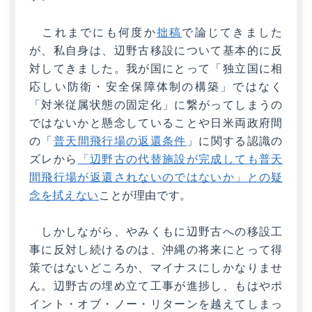
これまでにも何度か
拙稿
で論じてきました
が、私自身は、辺野古移設について基本的に反
対してきました。我が国にとって「独立国に相
応しい防衛・安全保障体制の構築」ではなく
「対米従属状態の固定化」に繋がってしまうの
ではないかと懸念していることや日米両政府間
の「
普天間飛行場の返還条件
」に関する認識の
ズレから
「辺野古の代替施設が完成しても普天
間飛行場が返還されないのではないか」との疑
念を拭えない
ことが理由です。
しかしながら、やみくもに辺野古への移設工
事に反対し続けるのは、沖縄の将来にとって得
策ではないどころか、マイナスにしかなりませ
ん。辺野古の埋め立て工事が進捗し、もはやポ
イント・オブ・ノー・リターンを越えてしまっ