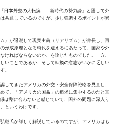
も『日本外交の大転換――新時代の勢力論』と題して外
識は共通しているのですが、少し強調するポイントが異
ズム）が退潮して現実主義（リアリズム）が伸長し、再
序の形成原理となる時代を迎えるにあたって、国家や外
かなければならないのか、を論じたものでした。一方、
難しいことであるか、そして転換の意志がいかに乏しい
ます。
自認してきたアメリカの外交・安全保障戦略を見直し、
やめて、「アメリカの国益」の追求に集中するのだと宣
関係は割に合わないと感じていて、国外の問題に深入り
る、というわけです。
田弘継氏が詳しく解説しているのですが、アメリカはも