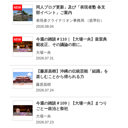
同人ブログ更新」及び「表現者塾 各支
NEW
部イベント」ご案内
表現者クライテリオン事務局 （規準社）
2026.08.04
今週の雑談＃110｜【大場一央】皇室典
NEW
範改正、その議論の前に。
大場一央
2026.07.31
【藤原昌樹】沖縄の伝統芸能「組踊」を
楽しむことから得られる力
藤原昌樹
2026.07.24
今週の雑談＃109｜【大場一央】まつり
ごとー政治と祭祀
大場一央
2026.07.23