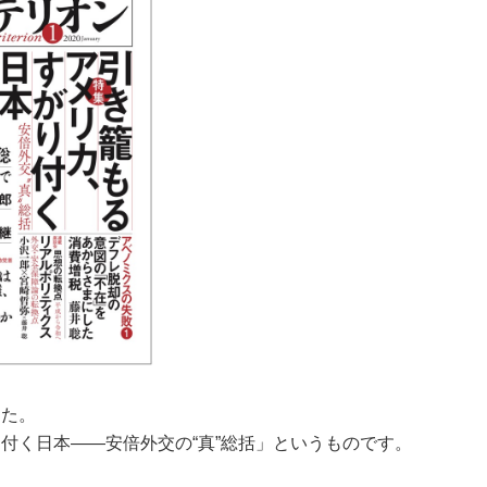
した。
付く日本――安倍外交の“真”総括」というものです。