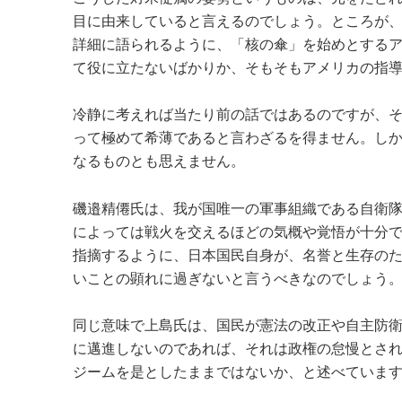
目に由来していると言えるのでしょう。ところが
詳細に語られるように、「核の傘」を始めとする
て役に立たないばかりか、そもそもアメリカの指
冷静に考えれば当たり前の話ではあるのですが、
って極めて希薄であると言わざるを得ません。し
なるものとも思えません。
磯邉精僊氏は、我が国唯一の軍事組織である自衛
によっては戦火を交えるほどの気概や覚悟が十分
指摘するように、日本国民自身が、名誉と生存の
いことの顕れに過ぎないと言うべきなのでしょう
同じ意味で上島氏は、国民が憲法の改正や自主防
に邁進しないのであれば、それは政権の怠慢とさ
ジームを是としたままではないか、と述べていま