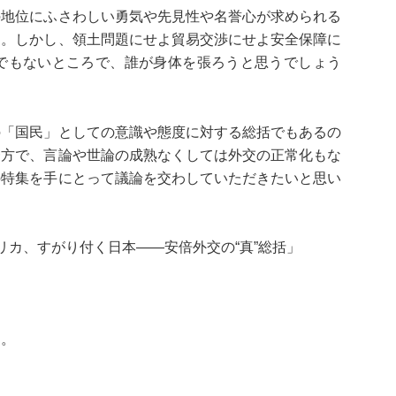
の地位にふさわしい勇気や先見性や名誉心が求められる
う。しかし、領土問題にせよ貿易交渉にせよ安全保障に
でもないところで、誰が身体を張ろうと思うでしょう
の「国民」としての意識や態度に対する総括でもあるの
一方で、言論や世論の成熟なくしては外交の正常化もな
の特集を手にとって議論を交わしていただきたいと思い
リカ、すがり付く日本――安倍外交の“真”総括」
す。