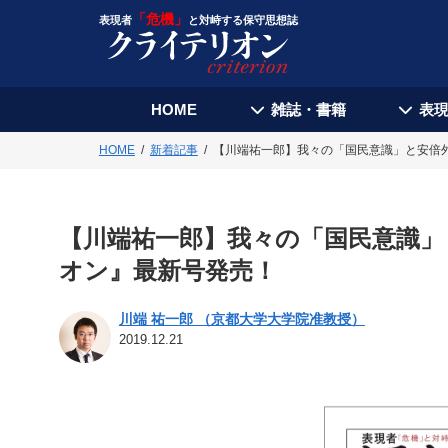
「危機」
表現者
と対峙する保守思想誌
HOME
雑誌・書籍
表
HOME
新着記事
【川端祐一郎】我々の「国民意識」と安倍
【川端祐一郎】我々の「国民意識」
オン』最新号発売！
川端 祐一郎 （京都大学大学院准教授）
2019.12.21