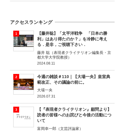
アクセスランキング
【藤井聡】「太平洋戦争 「日本の勝
利」はあり得たのか？」を冷静に考え
る．是非，ご視聴下さい．
藤井 聡（表現者クライテリオン編集長・京
都大学大学院教授）
2024.08.11
今週の雑談＃110｜【大場一央】皇室典
範改正、その議論の前に。
大場一央
2026.07.31
【『表現者クライテリオン』顧問より】
読者の皆様へのお詫びと今後の活動につ
いて
富岡幸一郎（文芸評論家）