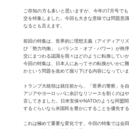
ご存知の方も多いと思いますが、今年の7月号で
交を特集しました。今回も大きな意味では問題意
なるとも言えます。
前回の特集は、世界的に理想主義（アイディアリ
び「勢力均衡」（バランス・オブ・パワー）が秩
交にまつわる認識を我々はどのように転換してい
今回の特集は、日本人にあってその転換がいかに
かという問題を改めて掘り下げる内容になってい
トランプ大統領は就任前から、「世界の警察」を
アジアやヨーロッパに余計なリソースを割くのは
言してきました。日米安保やNATOのような同盟
するぐらいなら米国民を豊かにすることを優先す
これは極めて重要な変化です。今回の特集では会