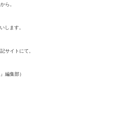
らから。
願いします。
下記サイトにて。
ン』編集部）