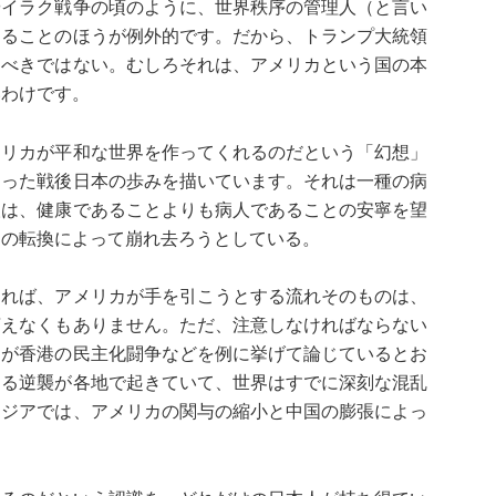
やイラク戦争の頃のように、世界秩序の管理人（と言い
出ることのほうが例外的です。だから、トランプ大統領
うべきではない。むしろそれは、アメリカという国の本
いわけです。
メリカが平和な世界を作ってくれるのだという「幻想」
まった戦後日本の歩みを描いています。それは一種の病
人は、健康であることよりも病人であることの安寧を望
側の転換によって崩れ去ろうとしている。
すれば、アメリカが手を引こうとする流れそのものは、
言えなくもありません。ただ、注意しなければならない
氏が香港の民主化闘争などを例に挙げて論じているとお
する逆襲が各地で起きていて、世界はすでに深刻な混乱
アジアでは、アメリカの関与の縮小と中国の膨張によっ