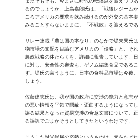
またそもそも、今まさに時代の転換点を迎えつつ
るのでしょうか。上島嘉郎氏は、「戦後レジーム
ころアメリカの要求を飲み続けるのが外交の基本
みることすらないままに、「不戦敗」を迎えるで
リレー連載「農は国の本なり」のなかで堤未果氏
物市場の支配を目論むアメリカの「侵略」と、そ
農政戦略の体たらくを、詳細に報告しています。
に対し、安全性の審査も、ゲノム編集食品である
す。堤氏の言うように、日本の食料品市場は今後
しょう。
佐藤建志氏は、我が国の政府に交渉の能力と意志
の悪い情報を平気で隠蔽・歪曲するようになって
譲る結果となった貿易交渉の合意文書について、
る誤訳でごまかそうとしてきたというわけです。
こうした対米従属の姿勢というものは、元をたど