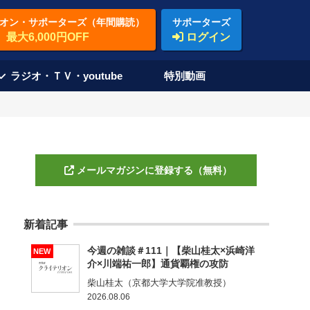
オン・サポーターズ（年間購読）
サポーターズ
最大6,000円OFF
ログイン
ラジオ・ＴＶ・youtube
特別動画
メールマガジンに登録する（無料）
新着記事
今週の雑談＃111｜【柴山桂太×浜崎洋
NEW
介×川端祐一郎】通貨覇権の攻防
柴山桂太（京都大学大学院准教授）
2026.08.06