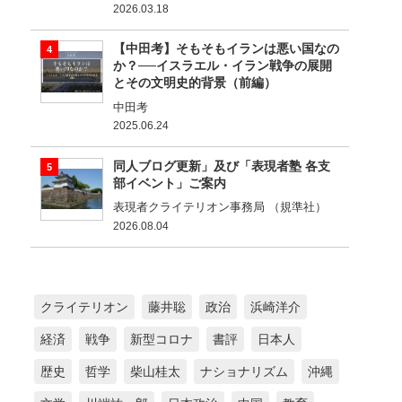
2026.03.18
【中田考】そもそもイランは悪い国なの
か？──イスラエル・イラン戦争の展開
とその文明史的背景（前編）
中田考
2025.06.24
同人ブログ更新」及び「表現者塾 各支
部イベント」ご案内
表現者クライテリオン事務局 （規準社）
2026.08.04
クライテリオン
藤井聡
政治
浜崎洋介
経済
戦争
新型コロナ
書評
日本人
歴史
哲学
柴山桂太
ナショナリズム
沖縄