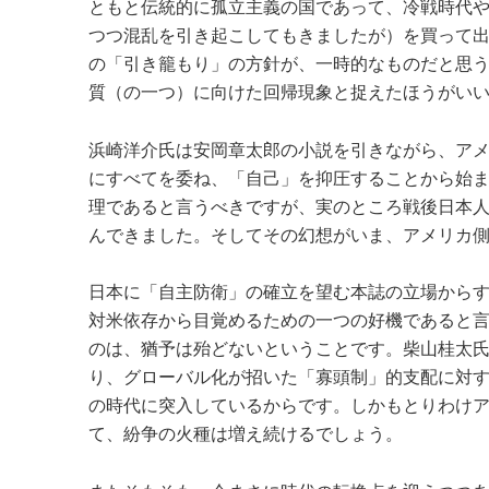
ともと伝統的に孤立主義の国であって、冷戦時代
つつ混乱を引き起こしてもきましたが）を買って
の「引き籠もり」の方針が、一時的なものだと思
質（の一つ）に向けた回帰現象と捉えたほうがい
浜崎洋介氏は安岡章太郎の小説を引きながら、ア
にすべてを委ね、「自己」を抑圧することから始
理であると言うべきですが、実のところ戦後日本
んできました。そしてその幻想がいま、アメリカ
日本に「自主防衛」の確立を望む本誌の立場から
対米依存から目覚めるための一つの好機であると
のは、猶予は殆どないということです。柴山桂太
り、グローバル化が招いた「寡頭制」的支配に対
の時代に突入しているからです。しかもとりわけ
て、紛争の火種は増え続けるでしょう。