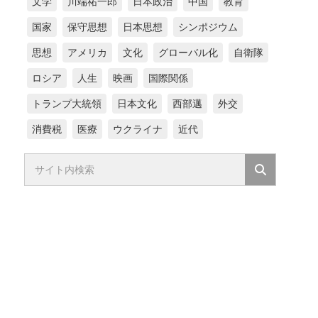
文学
川端祐一郎
日本政治
中国
教育
国家
保守思想
日本思想
シンポジウム
思想
アメリカ
文化
グローバル化
自衛隊
ロシア
人生
映画
国際関係
トランプ大統領
日本文化
西部邁
外交
消費税
医療
ウクライナ
近代