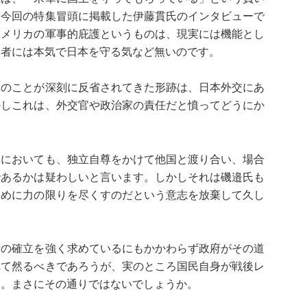
、今回の特集冒頭に掲載した伊藤貫氏のインタビューで
アメリカの軍事的庇護というものは、現実には機能とし
導者には本気で日本を守る気など無いのです。
そのことが深刻に反省されてきた形跡は、日本外交にあ
かしこれは、外交官や政治家の責任だと憤ってどうにか
隊においても、独立自尊をかけて他国と渡り合い、場合
であるかは疑わしいと言います。しかしそれは磯邉氏も
ために力の限りを尽くすのだという意志を放棄して久し
。
衛の確立を強く求めているにもかかわらず政府がその道
れて然るべきであろうが、実のところ国民自身が戦後レ
す。まさにその通りではないでしょうか。