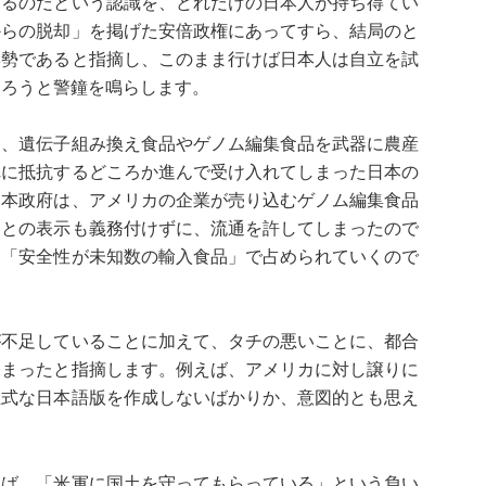
あるのだという認識を、どれだけの日本人が持ち得てい
からの脱却」を掲げた安倍政権にあってすら、結局のと
姿勢であると指摘し、このまま行けば日本人は自立を試
あろうと警鐘を鳴らします。
は、遺伝子組み換え食品やゲノム編集食品を武器に農産
れに抵抗するどころか進んで受け入れてしまった日本の
日本政府は、アメリカの企業が売り込むゲノム編集食品
ことの表示も義務付けずに、流通を許してしまったので
、「安全性が未知数の輸入食品」で占められていくので
が不足していることに加えて、タチの悪いことに、都合
しまったと指摘します。例えば、アメリカに対し譲りに
正式な日本語版を作成しないばかりか、意図的とも思え
れば、「米軍に国土を守ってもらっている」という負い