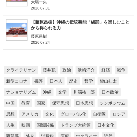
大場一央
2026.07.31
【藤原昌樹】沖縄の伝統芸能「組踊」を楽しむこと
から得られる力
藤原昌樹
2026.07.24
クライテリオン
藤井聡
政治
浜崎洋介
経済
戦争
新型コロナ
書評
日本人
歴史
哲学
柴山桂太
ナショナリズム
沖縄
文学
川端祐一郎
日本政治
中国
教育
国家
保守思想
日本思想
シンポジウム
思想
アメリカ
文化
グローバル化
自衛隊
ロシア
人生
映画
国際関係
トランプ大統領
日本文化
西部邁
外交
消費税
医療
ウクライナ
近代