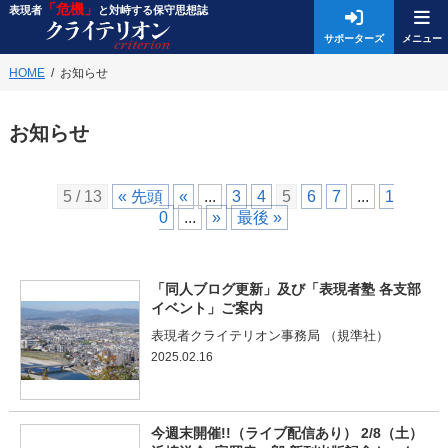
「危機」
表現者
と対峙する保守思想誌
サポーターズ
HOME
お知らせ
お知らせ
5 / 13
« 先頭
«
...
3
4
5
6
7
...
1
0
...
»
最後 »
「同人ブログ更新」及び「表現者塾 各支部
イベント」ご案内
表現者クライテリオン事務局 （規準社）
2025.02.16
今週末開催!!（ライブ配信あり） 2/8（土）