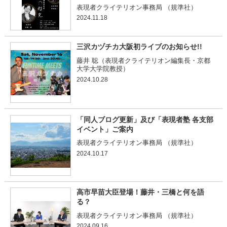
表現者クライテリオン事務局 （規準社）
2024.11.18
三沢カヅチカ大阪初ライブのお知らせ!!
藤井 聡（表現者クライテリオン編集長・京都
大学大学院教授）
2024.10.28
「同人ブログ更新」及び「表現者塾 各支部
イベント」ご案内
表現者クライテリオン事務局 （規準社）
2024.10.17
高市早苗大臣登場！藤井・三橋と何を語
る？
表現者クライテリオン事務局 （規準社）
2024.09.16