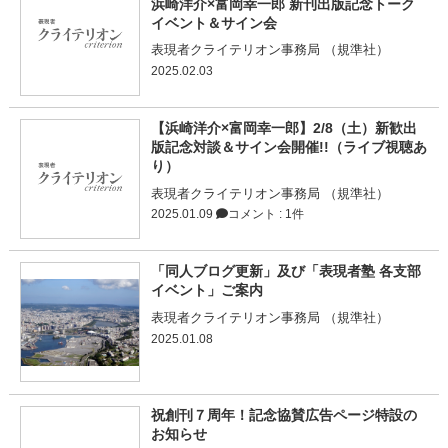
浜崎洋介×富岡幸一郎 新刊出版記念トーク
イベント＆サイン会
表現者クライテリオン事務局 （規準社）
2025.02.03
【浜崎洋介×富岡幸一郎】2/8（土）新歓出
版記念対談＆サイン会開催!!（ライブ視聴あ
り）
表現者クライテリオン事務局 （規準社）
2025.01.09
コメント : 1件
「同人ブログ更新」及び「表現者塾 各支部
イベント」ご案内
表現者クライテリオン事務局 （規準社）
2025.01.08
祝創刊７周年！記念協賛広告ページ特設の
お知らせ