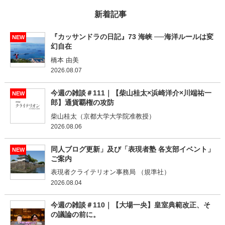
新着記事
『カッサンドラの日記』73 海峡 ──海洋ルールは変
NEW
幻自在
橋本 由美
2026.08.07
今週の雑談＃111｜【柴山桂太×浜崎洋介×川端祐一
NEW
郎】通貨覇権の攻防
柴山桂太（京都大学大学院准教授）
2026.08.06
同人ブログ更新」及び「表現者塾 各支部イベント」
NEW
ご案内
表現者クライテリオン事務局 （規準社）
2026.08.04
今週の雑談＃110｜【大場一央】皇室典範改正、そ
の議論の前に。