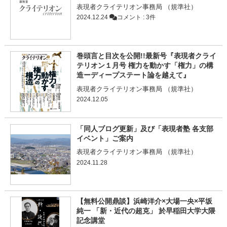
表現者クライテリオン事務局 （規準社）
2024.12.24
コメント : 3件
巻頭言と目次を公開!!最新号『表現者クライ
テリオン１月号 権力を動かす「権力」の構
造ーディープステート論を越えて』
表現者クライテリオン事務局 （規準社）
2024.12.05
「同人ブログ更新」及び「表現者塾 各支部
イベント」ご案内
表現者クライテリオン事務局 （規準社）
2024.11.28
【無料公開鼎談】浜崎洋介×大場一央×平坂
純一 「新・近代の超克」 於早稲田大学大隈
記念講堂