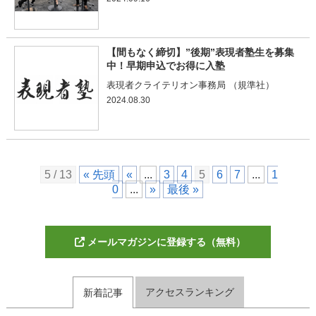
【間もなく締切】”後期”表現者塾生を募集
中！早期申込でお得に入塾
表現者クライテリオン事務局 （規準社）
2024.08.30
5 / 13
« 先頭
«
...
3
4
5
6
7
...
1
0
...
»
最後 »
メールマガジンに登録する（無料）
アクセスランキング
新着記事