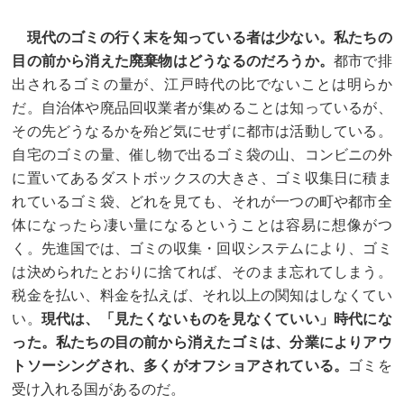
現代のゴミの行く末を知っている者は少ない。私たちの
目の前から消えた廃棄物はどうなるのだろうか。
都市で排
出されるゴミの量が、江戸時代の比でないことは明らか
だ。自治体や廃品回収業者が集めることは知っているが、
その先どうなるかを殆ど気にせずに都市は活動している。
自宅のゴミの量、催し物で出るゴミ袋の山、コンビニの外
に置いてあるダストボックスの大きさ、ゴミ収集日に積ま
れているゴミ袋、どれを見ても、それが一つの町や都市全
体になったら凄い量になるということは容易に想像がつ
く。先進国では、ゴミの収集・回収システムにより、ゴミ
は決められたとおりに捨てれば、そのまま忘れてしまう。
税金を払い、料金を払えば、それ以上の関知はしなくてい
い。
現代は、「見たくないものを見なくていい」時代にな
った。私たちの目の前から消えたゴミは、分業によりアウ
トソーシングされ、多くがオフショアされている。
ゴミを
受け入れる国があるのだ。