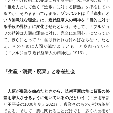
「とりわけ技術上の完成に対する子供じみた彼らの喜び」
「推進力として働く『進歩』に対する情熱」を揶揄してい
るのが、そのまま当てはまる。
ゾンバルトは「『進歩』と
いう無意味な理念」は、近代経済人の精神を「目的に対す
る手段の昇格」に変化させたという
。そして、「ブルジョ
ワの精神は人類の運命に対し、完全に無関心」になってい
て、彼らにとって「生産は行われなければならない。たと
え、そのために人間が滅びようとも」と皮肉っている
（『ブルジョワ 近代経済人の精神史』1913）。
「生産・消費・廃棄」と格差社会
人類が農業を始めたときから、技術革新は常に貧富の格
差を増大させるように働いているのだという
（『技術革新
と不平等の1000年史』2023）。農業そのものが技術革新
である。そして、農に関わることだけでも、多くの技術が