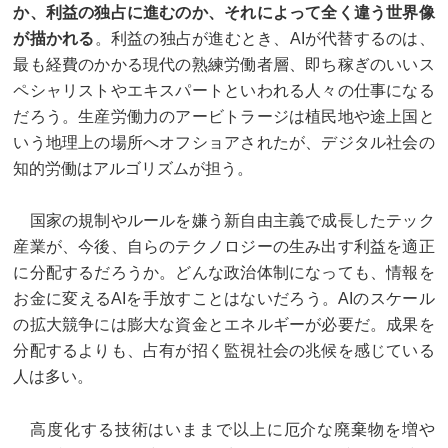
か、利益の独占に進むのか、それによって全く違う世界像
が描かれる
。利益の独占が進むとき、AIが代替するのは、
最も経費のかかる現代の熟練労働者層、即ち稼ぎのいいス
ペシャリストやエキスパートといわれる人々の仕事になる
だろう。生産労働力のアービトラージは植民地や途上国と
いう地理上の場所へオフショアされたが、デジタル社会の
知的労働はアルゴリズムが担う。
国家の規制やルールを嫌う新自由主義で成長したテック
産業が、今後、自らのテクノロジーの生み出す利益を適正
に分配するだろうか。どんな政治体制になっても、情報を
お金に変えるAIを手放すことはないだろう。AIのスケール
の拡大競争には膨大な資金とエネルギーが必要だ。成果を
分配するよりも、占有が招く監視社会の兆候を感じている
人は多い。
高度化する技術はいままで以上に厄介な廃棄物を増や