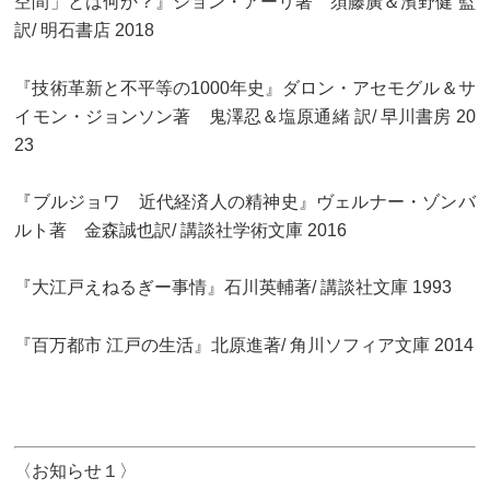
空間」とは何か？』ジョン・アーリ著 須藤廣＆濱野健 監
訳/ 明石書店 2018
『技術革新と不平等の1000年史』ダロン・アセモグル＆サ
イモン・ジョンソン著 鬼澤忍＆塩原通緒 訳/ 早川書房 20
23
『ブルジョワ 近代経済人の精神史』ヴェルナー・ゾンバ
ルト著 金森誠也訳/ 講談社学術文庫 2016
『大江戸えねるぎー事情』石川英輔著/ 講談社文庫 1993
『百万都市 江戸の生活』北原進著/ 角川ソフィア文庫 2014
〈お知らせ１〉