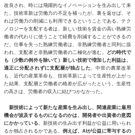
改良され、時には飛躍的なイノベーションを生み出して来
た。技術革新は労働力の不足を補ったが、裏を返せば、そ
れは労働力の削減にも利用できるということである。テク
ノロジーを支配する者は、新しい技術を賃金の高い熟練労
働者の代わりに使うことで経費を削減することができるの
だ。仕事を失った熟練労働者は、非熟練労働者と同列に扱
われ、支配者と非熟練労働者の二極化が進む。
どの時代で
も（少数の例外を除いて）新しい技術で増加した利益は、
適正に分配されずに支配層が独占した
。中世の農業改革
も、近代の産業革命も、技術革新によって生産性が上がっ
た結果、支配層と労働者の格差が広がったという。生産性
の高さは、労働者の収入に結びつかなかった。
新技術によって新たな産業を生み出し、関連産業に雇用
機会が波及するものになるのかは、開発者や出資者の意図
にかかっている
。新技術の生み出す利益が公益に用いられ
るか独占されるかである。
例えば、AIが公益に寄与するの