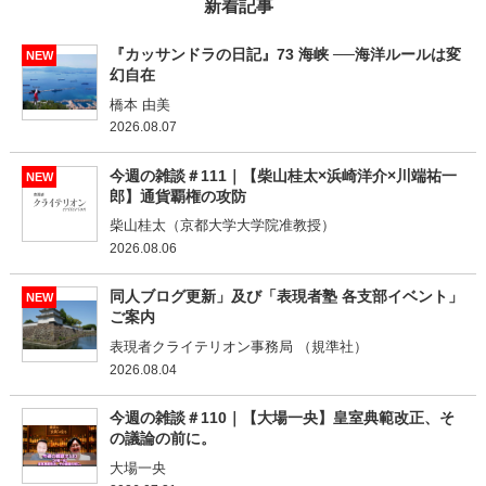
新着記事
『カッサンドラの日記』73 海峡 ──海洋ルールは変
NEW
幻自在
橋本 由美
2026.08.07
今週の雑談＃111｜【柴山桂太×浜崎洋介×川端祐一
NEW
郎】通貨覇権の攻防
柴山桂太（京都大学大学院准教授）
2026.08.06
同人ブログ更新」及び「表現者塾 各支部イベント」
NEW
ご案内
表現者クライテリオン事務局 （規準社）
2026.08.04
今週の雑談＃110｜【大場一央】皇室典範改正、そ
の議論の前に。
大場一央