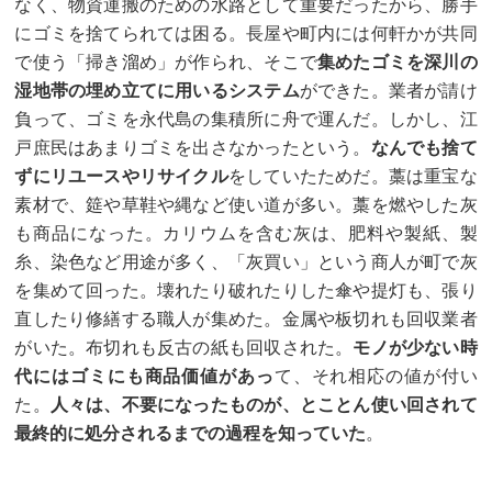
なく、物資運搬のための水路として重要だったから、勝手
にゴミを捨てられては困る。長屋や町内には何軒かが共同
で使う「掃き溜め」が作られ、そこで
集めたゴミを深川の
湿地帯の埋め立てに用いるシステム
ができた。業者が請け
負って、ゴミを永代島の集積所に舟で運んだ。しかし、江
戸庶民はあまりゴミを出さなかったという。
なんでも捨て
ずにリユースやリサイクル
をしていたためだ。藁は重宝な
素材で、筵や草鞋や縄など使い道が多い。藁を燃やした灰
も商品になった。カリウムを含む灰は、肥料や製紙、製
糸、染色など用途が多く、「灰買い」という商人が町で灰
を集めて回った。壊れたり破れたりした傘や提灯も、張り
直したり修繕する職人が集めた。金属や板切れも回収業者
がいた。布切れも反古の紙も回収された。
モノが少ない時
代にはゴミにも商品価値があっ
て、それ相応の値が付い
た。
人々は、不要になったものが、とことん使い回されて
最終的に処分されるまでの過程を知っていた
。