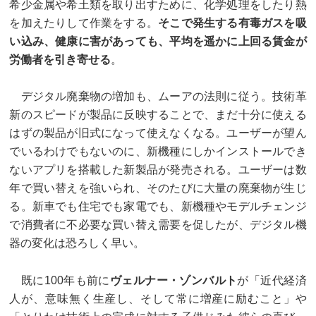
希少金属や希土類を取り出すために、化学処理をしたり熱
を加えたりして作業をする。
そこで発生する有毒ガスを吸
い込み、健康に害があっても、平均を遥かに上回る賃金が
労働者を引き寄せる
。
デジタル廃棄物の増加も、ムーアの法則に従う。技術革
新のスピードが製品に反映することで、まだ十分に使える
はずの製品が旧式になって使えなくなる。ユーザーが望ん
でいるわけでもないのに、新機種にしかインストールでき
ないアプリを搭載した新製品が発売される。ユーザーは数
年で買い替えを強いられ、そのたびに大量の廃棄物が生じ
る。新車でも住宅でも家電でも、新機種やモデルチェンジ
で消費者に不必要な買い替え需要を促したが、デジタル機
器の変化は恐ろしく早い。
既に100年も前に
ヴェルナー・ゾンバルト
が「近代経済
人が、意味無く生産し、そして常に増産に励むこと」や