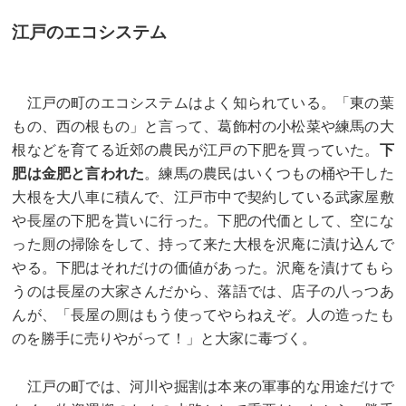
江戸のエコシステム
江戸の町のエコシステムはよく知られている。「東の葉
もの、西の根もの」と言って、葛飾村の小松菜や練馬の大
根などを育てる近郊の農民が江戸の下肥を買っていた。
下
肥は金肥と言われた
。練馬の農民はいくつもの桶や干した
大根を大八車に積んで、江戸市中で契約している武家屋敷
や長屋の下肥を貰いに行った。下肥の代価として、空にな
った厠の掃除をして、持って来た大根を沢庵に漬け込んで
やる。下肥はそれだけの価値があった。沢庵を漬けてもら
うのは長屋の大家さんだから、落語では、店子の八っつあ
んが、「長屋の厠はもう使ってやらねえぞ。人の造ったも
のを勝手に売りやがって！」と大家に毒づく。
江戸の町では、河川や掘割は本来の軍事的な用途だけで