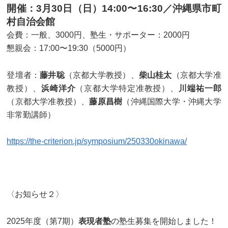
開催：3月30日（日）14:00〜16:30／沖縄県市町
村自治会館
会費：一般、3000円、塾生・サポーター：2000円
懇親会：17:00〜19:30（5000円）
登壇者：
藤井聡
（京都大学教授）、
柴山桂太
（京都大学准
教授）、
浜崎洋介
（京都大学特定准教授）、
川端祐一郎
（京都大学准教授）、
藤原昌樹
（沖縄国際大学・沖縄大学
非常勤講師）
https://the-criterion.jp/symposium/250330okinawa/
〈お知らせ２〉
2025年度（第7期）
表現者塾
の塾生募集を開始しました！