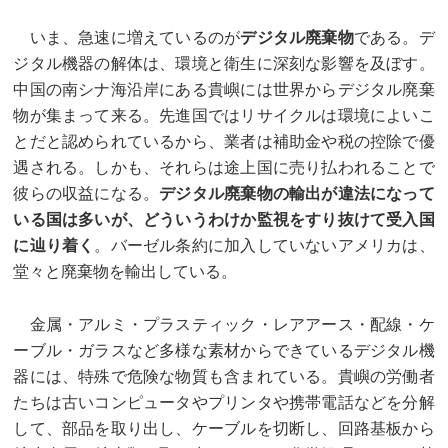
いま、急速に増えているのが
デジタル廃棄物
である。デ
ジタル機器の解体は、環境と衛生に深刻な影響を及ぼす。
中国の南シナ海沿岸にある貴嶼には世界からデジタル廃棄
物が集まって来る。先進国ではリサイクルは環境によいこ
とだと認められているから、業者は補助金や税の控除で優
遇される。しかも、それらは途上国に売り払われることで
彼らの収益になる。
デジタル廃棄物の輸出が違法になって
いる国は多いが、どういうわけか監視をすり抜けて受入国
に辿り着く
。バーゼル条約に加入していないアメリカは、
堂々と廃棄物を輸出している。
金属・アルミ・プラスティック・レアアース・配線・ケ
ーブル・ガラスなど多様な素材からできているデジタル機
器には、特殊で危険な物質も含まれている。貴嶼の労働者
たちは古いコンピュータやプリンタや携帯電話などを分解
して、部品を取り出し、ケーブルを切断し、回路基板から