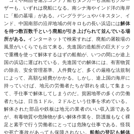
ゴミや商品を運ぶコンテナ船もタンカーも漁船もクルー
ザーも、いずれは廃船になる。南シナ海やインド洋の海岸
に「船の墓場」がある。バングラデシュやパキスタン、イ
ンド、中国南部の沿岸地域の何キロもの長い浜辺には
解体
を待つ数百数千という廃船が引き上げられて並んでいる場
所がある。
インターネットで検索すれば、廃船の屠殺場の
風景がいくらでも出て来る。先進国の造船所の巨大ドック
で重機を使って解体するはずの船舶が、いつの間にか途上
国の浜辺に運ばれている。先進国での解体には、有害物質
の除去、安全管理基準、人件費など、多くの厳格な法規制
によって、高額な経費がかかる。しかし、途上国の海岸に
持っていけば、地元の労働者たちが群れを成して集まっ
て、手仕事で解体してしまうのだ。貧困地帯の多くの労働
者たちは、日当１ドル、２ドルという仕事を求めている。
解体された部品や鉄板は地元の業者のいい収入源である
が、有毒物質や危険物が多い解体作業を、防護服もなく裸
足と素手で行う労働者にとっては危険な仕事である。怪我
や死亡事故があっても保障されない。
船舶の登記も解体