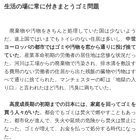
生活の場に常に付きまとうゴミ問題
廃棄物や汚物をきちんと処理していた国は少ないよう
だ。途上国ではいまでもトイレのない住居は多いし、
中世
ヨーロッパの都市ではゴミや汚物を窓から通りに投げ捨て
ていた
。産業革命初期の労働者の居住地は悲惨な状況だっ
た。河川は工場からの廃棄物で汚染され、排水溝を敷設す
る費用のない労働者の住居から出た残飯の臓物や汚物はす
べて通りに捨てられた。マンチェスターの町は「地獄の入
り口」と言われたほど汚れ、汚臭に満ちていた。
高度成長期の初期までの日本には、家庭を回ってゴミを
買う人々がいた
。都会でもゴミは焚火で燃やすこともあっ
た。都市化が進んで、失火や延焼の危険から焚火は禁止に
なった。ゴミが増えて、お金を払って処分する時代になっ
た。