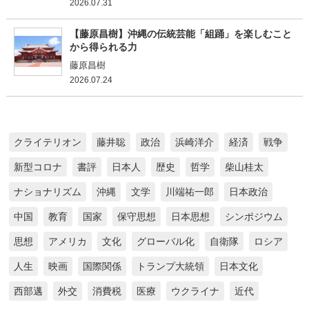
2026.07.31
【藤原昌樹】沖縄の伝統芸能「組踊」を楽しむこと
から得られる力
藤原昌樹
2026.07.24
クライテリオン
藤井聡
政治
浜崎洋介
経済
戦争
新型コロナ
書評
日本人
歴史
哲学
柴山桂太
ナショナリズム
沖縄
文学
川端祐一郎
日本政治
中国
教育
国家
保守思想
日本思想
シンポジウム
思想
アメリカ
文化
グローバル化
自衛隊
ロシア
人生
映画
国際関係
トランプ大統領
日本文化
西部邁
外交
消費税
医療
ウクライナ
近代