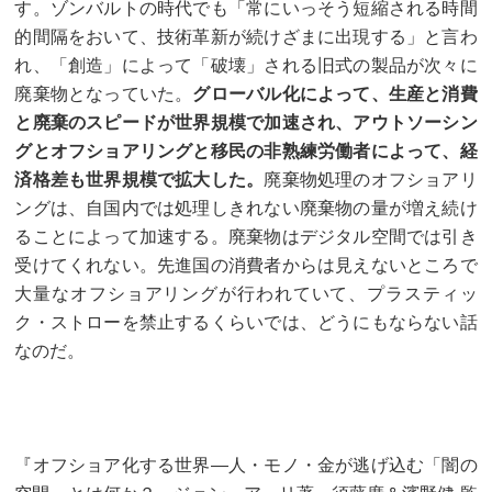
す。ゾンバルトの時代でも「常にいっそう短縮される時間
的間隔をおいて、技術革新が続けざまに出現する」と言わ
れ、「創造」によって「破壊」される旧式の製品が次々に
廃棄物となっていた。
グローバル化によって、生産と消費
と廃棄のスピードが世界規模で加速され、アウトソーシン
グとオフショアリングと移民の非熟練労働者によって、経
済格差も世界規模で拡大した。
廃棄物処理のオフショアリ
ングは、自国内では処理しきれない廃棄物の量が増え続け
ることによって加速する。廃棄物はデジタル空間では引き
受けてくれない。先進国の消費者からは見えないところで
大量なオフショアリングが行われていて、プラスティッ
ク・ストローを禁止するくらいでは、どうにもならない話
なのだ。
『オフショア化する世界—人・モノ・金が逃げ込む「闇の