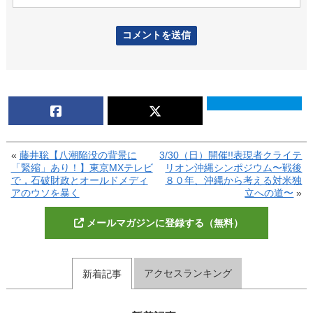
«
藤井聡【八潮陥没の背景に
3/30（日）開催!!表現者クライテ
「緊縮」あり！】東京MXテレビ
リオン沖縄シンポジウム〜戦後
で，石破財政とオールドメディ
８０年、沖縄から考える対米独
アのウソを暴く
立への道〜
»
メールマガジンに登録する（無料）
アクセスランキング
新着記事