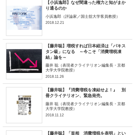
【小浜逸郎】なぜ間違った権力と知がまか
り通るのか
小浜逸郎（評論家／国士舘大学客員教授）
2018.12.21
【藤井聡】増税すれば日本経済は「パキス
タン級」になる ～今こそ「消費増税凍
結」論を～
藤井 聡（表現者クライテリオン編集長・京都
大学大学院教授）
2018.11.26
【藤井聡】『消費増税を凍結せよ！』 別
冊クライテリオン、緊急発売。
藤井 聡（表現者クライテリオン編集長・京都
大学大学院教授）
2018.11.12
【藤井聡】「首相 消費増税を表明」とい