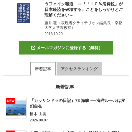
うフェイク報道 ～『「１０％消費税」が
日本経済を破壊する』ことをしっかりとご
理解ください～
藤井 聡（表現者クライテリオン編集長・京都
大学大学院教授）
2018.10.29
メールマガジンに登録する（無料）
アクセスランキング
新着記事
新着記事
『カッサンドラの日記』73 海峡 ──海洋ルールは変
NEW
幻自在
橋本 由美
2026.08.07