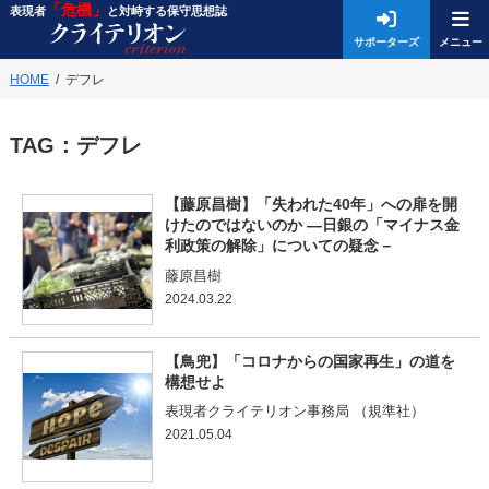
「危機」
表現者
と対峙する保守思想誌
サポーターズ
HOME
デフレ
TAG：
デフレ
【藤原昌樹】「失われた40年」への扉を開
けたのではないのか ―日銀の「マイナス金
利政策の解除」についての疑念－
藤原昌樹
2024.03.22
【鳥兜】「コロナからの国家再生」の道を
構想せよ
表現者クライテリオン事務局 （規準社）
2021.05.04