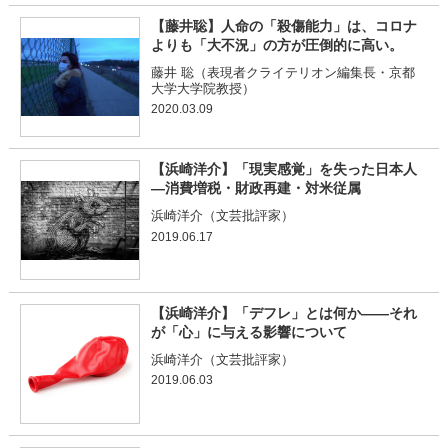
【藤井聡】人命の「殺傷能力」は、コロナ
よりも「大不況」の方が圧倒的に高い。
藤井 聡（表現者クライテリオン編集長・京都
大学大学院教授）
2020.03.09
【浜崎洋介】「現実感覚」を失った日本人
―消費増税・財政再建・対米従属
浜崎洋介（文芸批評家）
2019.06.17
【浜崎洋介】「デフレ」とは何か――それ
が「心」に与える影響について
浜崎洋介（文芸批評家）
2019.06.03