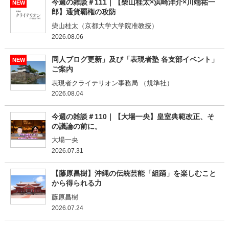
今週の雑談＃111｜【柴山桂太×浜崎洋介×川端祐一
NEW
郎】通貨覇権の攻防
柴山桂太（京都大学大学院准教授）
2026.08.06
同人ブログ更新」及び「表現者塾 各支部イベント」
NEW
ご案内
表現者クライテリオン事務局 （規準社）
2026.08.04
今週の雑談＃110｜【大場一央】皇室典範改正、そ
の議論の前に。
大場一央
2026.07.31
【藤原昌樹】沖縄の伝統芸能「組踊」を楽しむこと
から得られる力
藤原昌樹
2026.07.24