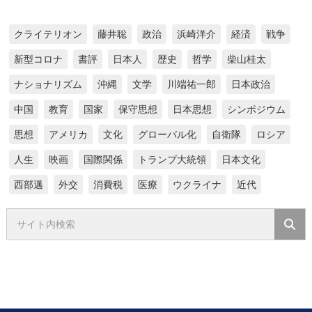
クライテリオン
藤井聡
政治
浜崎洋介
経済
戦争
新型コロナ
書評
日本人
歴史
哲学
柴山桂太
ナショナリズム
沖縄
文学
川端祐一郎
日本政治
中国
教育
国家
保守思想
日本思想
シンポジウム
思想
アメリカ
文化
グローバル化
自衛隊
ロシア
人生
映画
国際関係
トランプ大統領
日本文化
西部邁
外交
消費税
医療
ウクライナ
近代