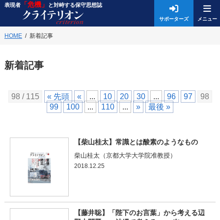
「危機」
表現者
と対峙する保守思想誌
サポーターズ
HOME
新着記事
新着記事
98 / 115
« 先頭
«
...
10
20
30
...
96
97
98
99
100
...
110
...
»
最後 »
【柴山桂太】常識とは酸素のようなもの
柴山桂太（京都大学大学院准教授）
2018.12.25
【藤井聡】「陛下のお言葉」から考える辺