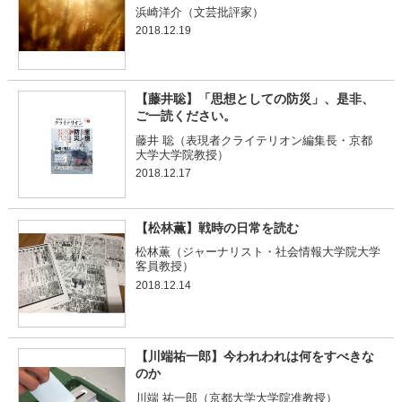
浜崎洋介（文芸批評家）
2018.12.19
【藤井聡】「思想としての防災」、是非、
ご一読ください。
藤井 聡（表現者クライテリオン編集長・京都
大学大学院教授）
2018.12.17
【松林薫】戦時の日常を読む
松林薫（ジャーナリスト・社会情報大学院大学
客員教授）
2018.12.14
【川端祐一郎】今われわれは何をすべきな
のか
川端 祐一郎（京都大学大学院准教授）