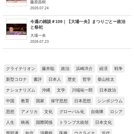
藤原昌樹
2026.07.24
今週の雑談＃109｜【大場一央】まつりごとー政治
と祭祀
大場一央
2026.07.23
クライテリオン
藤井聡
政治
浜崎洋介
経済
戦争
新型コロナ
書評
日本人
歴史
哲学
柴山桂太
ナショナリズム
沖縄
文学
川端祐一郎
日本政治
中国
教育
国家
保守思想
日本思想
シンポジウム
思想
アメリカ
文化
グローバル化
自衛隊
ロシア
人生
映画
国際関係
トランプ大統領
日本文化
西部邁
外交
消費税
医療
ウクライナ
近代