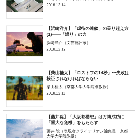
2018.12.14
【浜崎洋介】「虐待の連鎖」の乗り超え方
(1)――「語り」の力
浜崎洋介（文芸批評家）
2018.12.12
【柴山桂太】「ロストフの14秒」〜失敗は
検証されなければならない
柴山桂太（京都大学大学院准教授）
2018.12.11
【藤井聡】「大阪都構想」は万博成功に
「重大な危機」をもたらす
藤井 聡（表現者クライテリオン編集長・京都
大学大学院教授）