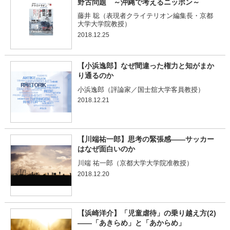
野古問題 ～沖縄で考えるニッポン～
藤井 聡（表現者クライテリオン編集長・京都
大学大学院教授）
2018.12.25
【小浜逸郎】なぜ間違った権力と知がまか
り通るのか
小浜逸郎（評論家／国士舘大学客員教授）
2018.12.21
【川端祐一郎】思考の緊張感——サッカー
はなぜ面白いのか
川端 祐一郎（京都大学大学院准教授）
2018.12.20
【浜崎洋介】「児童虐待」の乗り越え方(2)
――「あきらめ」と「あからめ」