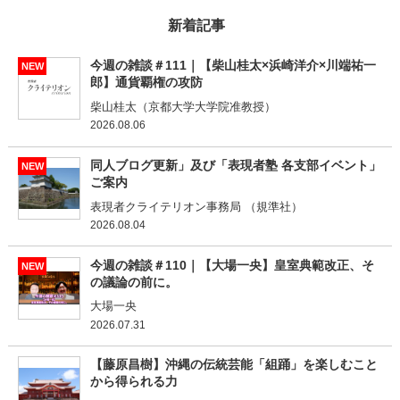
新着記事
今週の雑談＃111｜【柴山桂太×浜崎洋介×川端祐一
NEW
郎】通貨覇権の攻防
柴山桂太（京都大学大学院准教授）
2026.08.06
同人ブログ更新」及び「表現者塾 各支部イベント」
NEW
ご案内
表現者クライテリオン事務局 （規準社）
2026.08.04
今週の雑談＃110｜【大場一央】皇室典範改正、そ
NEW
の議論の前に。
大場一央
2026.07.31
【藤原昌樹】沖縄の伝統芸能「組踊」を楽しむこと
から得られる力