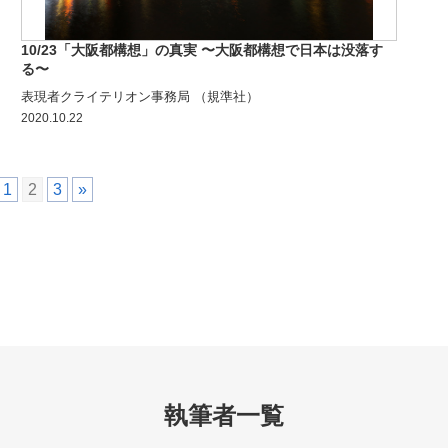
10/23「大阪都構想」の真実 〜大阪都構想で日本は没落す
る〜
表現者クライテリオン事務局 （規準社）
2020.10.22
1
2
3
»
執筆者一覧