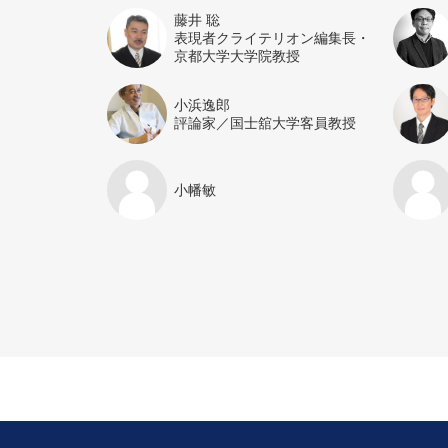
藤井 聡
表現者クライテリオン編集長・
京都大学大学院教授
小浜逸郎
評論家／国士舘大学客員教授
小幡敏