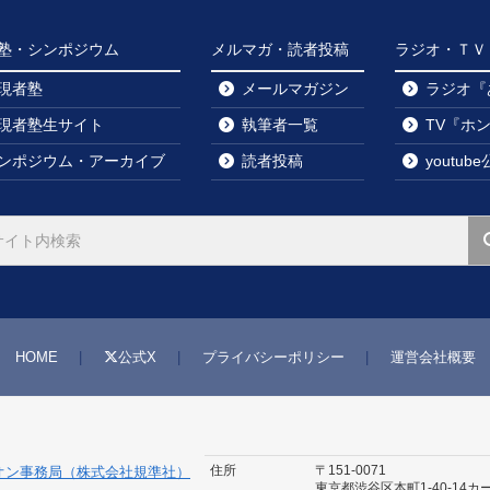
塾・シンポジウム
メルマガ・読者投稿
ラジオ・ＴＶ・y
現者塾
メールマガジン
ラジオ『
現者塾生サイト
執筆者一覧
TV『ホ
ンポジウム・アーカイブ
読者投稿
youtu
HOME
公式X
プライバシーポリシー
運営会社概要
住所
〒151-0071
オン事務局（株式会社規準社）
東京都渋谷区本町1-40-14
カ