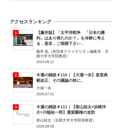
アクセスランキング
【藤井聡】「太平洋戦争 「日本の勝
利」はあり得たのか？」を冷静に考え
る．是非，ご視聴下さい．
藤井 聡（表現者クライテリオン編集長・京
都大学大学院教授）
2024.08.11
今週の雑談＃110｜【大場一央】皇室典
範改正、その議論の前に。
大場一央
2026.07.31
今週の雑談＃111｜【柴山桂太×浜崎洋
介×川端祐一郎】通貨覇権の攻防
柴山桂太（京都大学大学院准教授）
2026.08.06