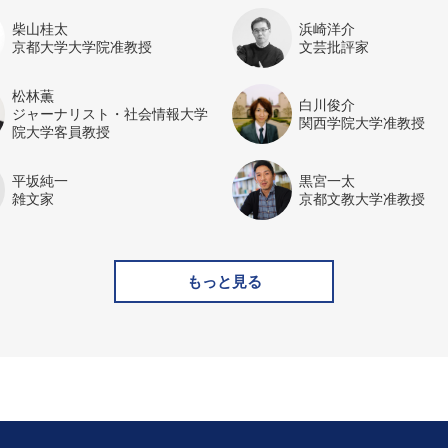
柴山桂太
浜崎洋介
京都大学大学院准教授
文芸批評家
松林薫
白川俊介
ジャーナリスト・社会情報大学
関西学院大学准教授
院大学客員教授
平坂純一
黒宮一太
雑文家
京都文教大学准教授
もっと見る