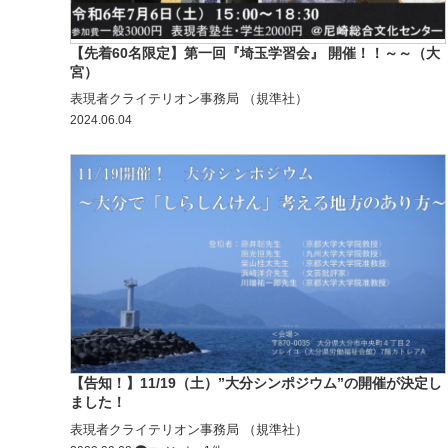
【先着60名限定】第一回『埼玉学習会』 開催！！～～（大
宮）
表現者クライテリオン事務局 （規準社）
2024.06.04
【告知！】11/19（土）”大分シンポジウム”の開催が決定し
ました！
表現者クライテリオン事務局 （規準社）