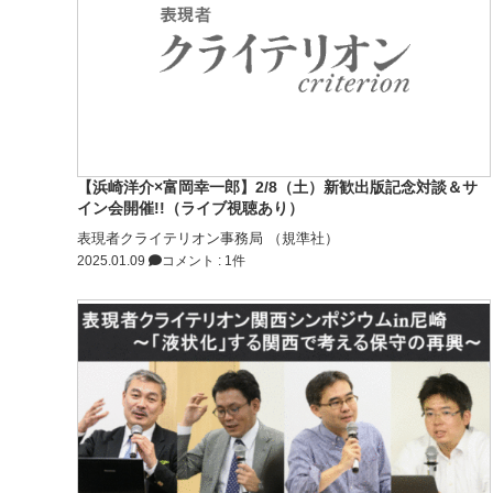
【浜崎洋介×富岡幸一郎】2/8（土）新歓出版記念対談＆サ
イン会開催!!（ライブ視聴あり）
表現者クライテリオン事務局 （規準社）
2025.01.09
コメント : 1件