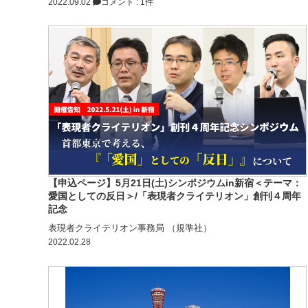
2022.09.02
コメント : 1件
【申込ページ】5月21日(土)シンポジウムin新宿＜テーマ：
愛国としての反日＞/「表現者クライテリオン」創刊４周年
記念
表現者クライテリオン事務局 （規準社）
2022.02.28