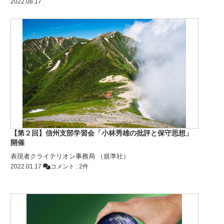
2022.08.17
【第２回】信州支部学習会「小林秀雄の批評と保守思想」
開催
表現者クライテリオン事務局 （規準社）
2022.01.17
コメント : 2件