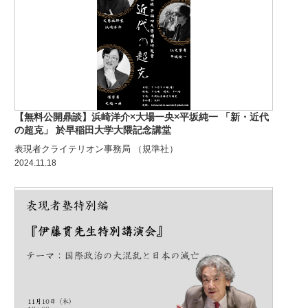
【無料公開鼎談】浜崎洋介×大場一央×平坂純一 「新・近代
の超克」 於早稲田大学大隈記念講堂
表現者クライテリオン事務局 （規準社）
2024.11.18