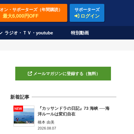
オン・サポーターズ（年間購読）
サポーターズ
最大6,000円OFF
ログイン
ラジオ・ＴＶ・youtube
特別動画
メールマガジンに登録する（無料）
新着記事
『カッサンドラの日記』73 海峡 ──海
NEW
洋ルールは変幻自在
橋本 由美
2026.08.07