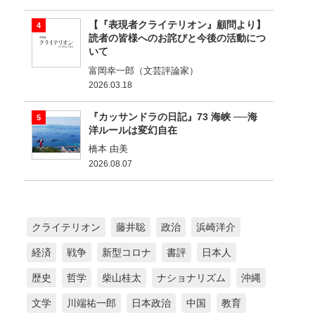
【『表現者クライテリオン』顧問より】
読者の皆様へのお詫びと今後の活動につ
いて
富岡幸一郎（文芸評論家）
2026.03.18
『カッサンドラの日記』73 海峡 ──海
洋ルールは変幻自在
橋本 由美
2026.08.07
クライテリオン
藤井聡
政治
浜崎洋介
経済
戦争
新型コロナ
書評
日本人
歴史
哲学
柴山桂太
ナショナリズム
沖縄
文学
川端祐一郎
日本政治
中国
教育