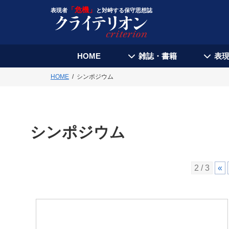
「危機」
表現者
と対峙する保守思想誌
HOME
雑誌・書籍
表
HOME
シンポジウム
シンポジウム
2 / 3
«