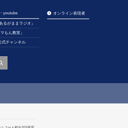
outube
オンライン表現者
あるがままラジオ』
ンマもん教室』
be公式チャンネル
ームコート初台203号室