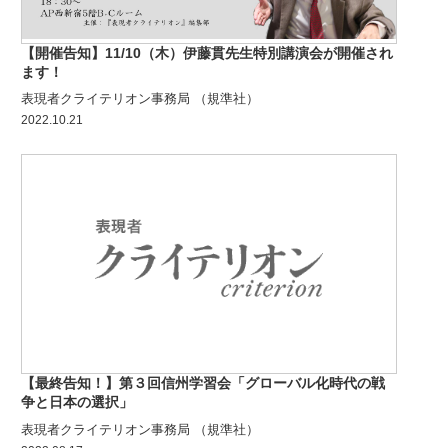
【開催告知】11/10（木）伊藤貫先生特別講演会が開催され
ます！
表現者クライテリオン事務局 （規準社）
2022.10.21
【最終告知！】第３回信州学習会「グローバル化時代の戦
争と日本の選択」
表現者クライテリオン事務局 （規準社）