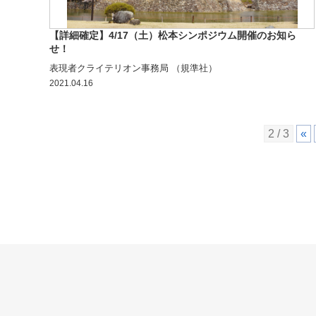
【詳細確定】4/17（土）松本シンポジウム開催のお知ら
せ！
表現者クライテリオン事務局 （規準社）
2021.04.16
2 / 3
«