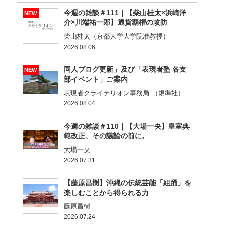
今週の雑談＃111｜【柴山桂太×浜崎洋
NEW
介×川端祐一郎】通貨覇権の攻防
柴山桂太（京都大学大学院准教授）
2026.08.06
同人ブログ更新」及び「表現者塾 各支
NEW
部イベント」ご案内
表現者クライテリオン事務局 （規準社）
2026.08.04
今週の雑談＃110｜【大場一央】皇室典
範改正、その議論の前に。
大場一央
2026.07.31
【藤原昌樹】沖縄の伝統芸能「組踊」を
楽しむことから得られる力
藤原昌樹
2026.07.24