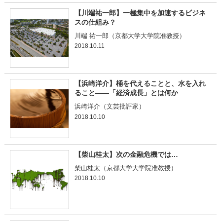
【川端祐一郎】一極集中を加速するビジネ
スの仕組み？
川端 祐一郎（京都大学大学院准教授）
2018.10.11
【浜崎洋介】桶を代えることと、水を入れ
ること――「経済成長」とは何か
浜崎洋介（文芸批評家）
2018.10.10
【柴山桂太】次の金融危機では…
柴山桂太（京都大学大学院准教授）
2018.10.10