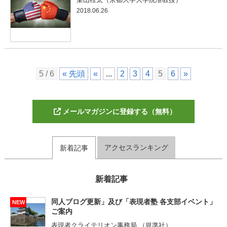
2018.06.26
5 / 6
« 先頭
«
...
2
3
4
5
6
»
メールマガジンに登録する（無料）
アクセスランキング
新着記事
新着記事
同人ブログ更新」及び「表現者塾 各支部イベント」
NEW
ご案内
表現者クライテリオン事務局 （規準社）