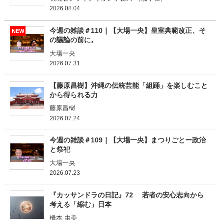
2026.08.04
今週の雑談＃110｜【大場一央】皇室典範改正、そ
NEW
の議論の前に。
大場一央
2026.07.31
【藤原昌樹】沖縄の伝統芸能「組踊」を楽しむこと
から得られる力
藤原昌樹
2026.07.24
今週の雑談＃109｜【大場一央】まつりごとー政治
と祭祀
大場一央
2026.07.23
『カッサンドラの日記』72 若者の安心志向から
考える「縮む」日本
橋本 由美