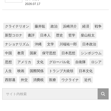
2026.07.17
クライテリオン
藤井聡
政治
浜崎洋介
経済
戦争
新型コロナ
書評
日本人
歴史
哲学
柴山桂太
ナショナリズム
沖縄
文学
川端祐一郎
日本政治
中国
教育
国家
保守思想
日本思想
シンポジウム
思想
アメリカ
文化
グローバル化
自衛隊
ロシア
人生
映画
国際関係
トランプ大統領
日本文化
西部邁
外交
消費税
医療
ウクライナ
近代