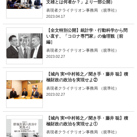
文雄とは何者か？」より一部公開）
表現者クライテリオン事務局 （規準社）
2023.04.17
【全文特別公開】統計学・行動科学から問
い直す、「コロナ専門家」の倫理観［前
編］
表現者クライテリオン事務局 （規準社）
2023.02.27
【城内 実×中村裕之／聞き手・藤井 聡】積
極財政の政治を実現せよ②
表現者クライテリオン事務局 （規準社）
2023.02.27
【城内 実×中村裕之／聞き手・藤井 聡】積
極財政の政治を実現せよ①
表現者クライテリオン事務局 （規準社）