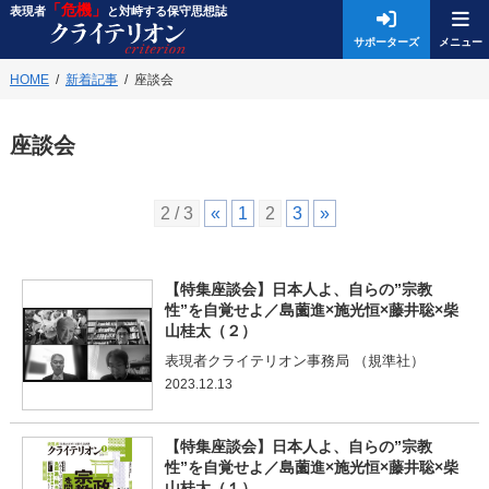
「危機」
表現者
と対峙する保守思想誌
サポーターズ
HOME
新着記事
座談会
座談会
2 / 3
«
1
2
3
»
【特集座談会】日本人よ、自らの”宗教
性”を自覚せよ／島薗進×施光恒×藤井聡×柴
山桂太（２）
表現者クライテリオン事務局 （規準社）
2023.12.13
【特集座談会】日本人よ、自らの”宗教
性”を自覚せよ／島薗進×施光恒×藤井聡×柴
山桂太（１）