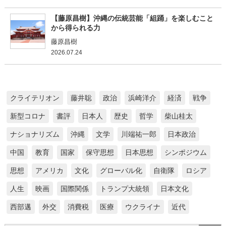
【藤原昌樹】沖縄の伝統芸能「組踊」を楽しむこと
から得られる力
藤原昌樹
2026.07.24
クライテリオン
藤井聡
政治
浜崎洋介
経済
戦争
新型コロナ
書評
日本人
歴史
哲学
柴山桂太
ナショナリズム
沖縄
文学
川端祐一郎
日本政治
中国
教育
国家
保守思想
日本思想
シンポジウム
思想
アメリカ
文化
グローバル化
自衛隊
ロシア
人生
映画
国際関係
トランプ大統領
日本文化
西部邁
外交
消費税
医療
ウクライナ
近代