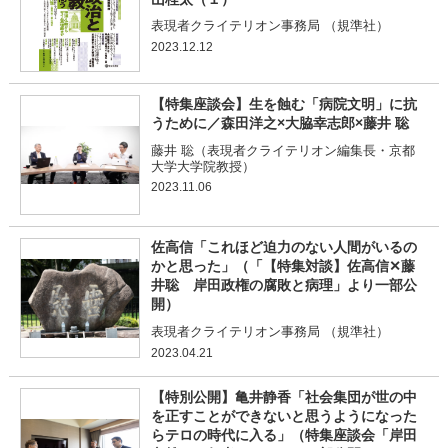
表現者クライテリオン事務局 （規準社）
2023.12.12
【特集座談会】生を蝕む「病院文明」に抗
うために／森田洋之×大脇幸志郎×藤井 聡
藤井 聡（表現者クライテリオン編集長・京都
大学大学院教授）
2023.11.06
佐高信「これほど迫力のない人間がいるの
かと思った」（「【特集対談】佐高信✕藤
井聡 岸田政権の腐敗と病理」より一部公
開）
表現者クライテリオン事務局 （規準社）
2023.04.21
【特別公開】亀井静香「社会集団が世の中
を正すことができないと思うようになった
らテロの時代に入る」（特集座談会「岸田