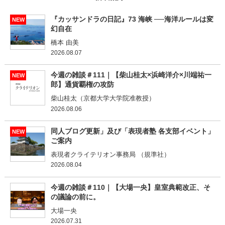
『カッサンドラの日記』73 海峡 ──海洋ルールは変
NEW
幻自在
橋本 由美
2026.08.07
今週の雑談＃111｜【柴山桂太×浜崎洋介×川端祐一
NEW
郎】通貨覇権の攻防
柴山桂太（京都大学大学院准教授）
2026.08.06
同人ブログ更新」及び「表現者塾 各支部イベント」
NEW
ご案内
表現者クライテリオン事務局 （規準社）
2026.08.04
今週の雑談＃110｜【大場一央】皇室典範改正、そ
の議論の前に。
大場一央
2026.07.31