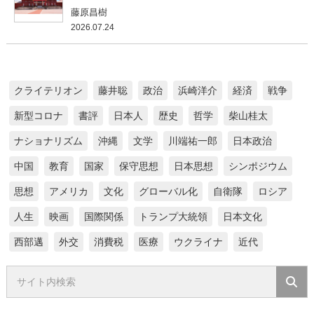
藤原昌樹
2026.07.24
クライテリオン
藤井聡
政治
浜崎洋介
経済
戦争
新型コロナ
書評
日本人
歴史
哲学
柴山桂太
ナショナリズム
沖縄
文学
川端祐一郎
日本政治
中国
教育
国家
保守思想
日本思想
シンポジウム
思想
アメリカ
文化
グローバル化
自衛隊
ロシア
人生
映画
国際関係
トランプ大統領
日本文化
西部邁
外交
消費税
医療
ウクライナ
近代