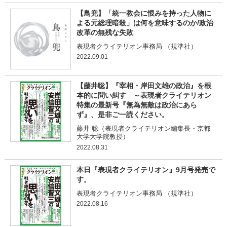
【鳥兜】「統一教会に恨みを持った人物に
よる元総理暗殺」は何を意味するのか/政治
改革の無残な失敗
表現者クライテリオン事務局 （規準社）
2022.09.01
【藤井聡】『宰相・岸田文雄の政治』を根
本的に問い糾す ～表現者クライテリオン
特集の最新号『無為無敵は政治にあら
ず』、是非ご一読ください。
藤井 聡（表現者クライテリオン編集長・京都
大学大学院教授）
2022.08.31
本日『表現者クライテリオン』9月号発売で
す。
表現者クライテリオン事務局 （規準社）
2022.08.16