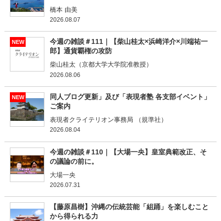
橋本 由美
2026.08.07
今週の雑談＃111｜【柴山桂太×浜崎洋介×川端祐一
NEW
郎】通貨覇権の攻防
柴山桂太（京都大学大学院准教授）
2026.08.06
同人ブログ更新」及び「表現者塾 各支部イベント」
NEW
ご案内
表現者クライテリオン事務局 （規準社）
2026.08.04
今週の雑談＃110｜【大場一央】皇室典範改正、そ
の議論の前に。
大場一央
2026.07.31
【藤原昌樹】沖縄の伝統芸能「組踊」を楽しむこと
から得られる力