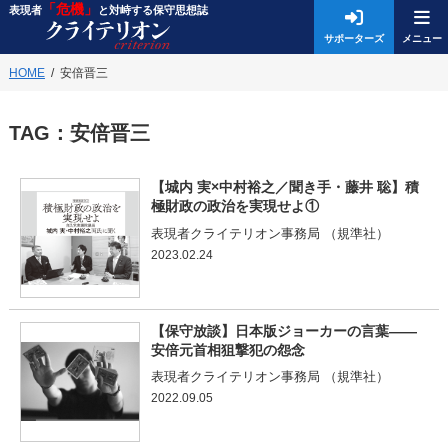
「危機」
表現者
と対峙する保守思想誌
サポーターズ
HOME
安倍晋三
TAG：
安倍晋三
【城内 実×中村裕之／聞き手・藤井 聡】積
極財政の政治を実現せよ①
表現者クライテリオン事務局 （規準社）
2023.02.24
【保守放談】日本版ジョーカーの言葉――
安倍元首相狙撃犯の怨念
表現者クライテリオン事務局 （規準社）
2022.09.05