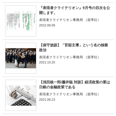
『表現者クライテリオン』9月号の目次を公
開します。
表現者クライテリオン事務局 （規準社）
2022.08.09
【保守放談】「官邸主導」という名の独善
政治
表現者クライテリオン事務局 （規準社）
2021.10.20
【浅田統一郎/藤井聡 対談】経済政策の要は
日銀の金融政策である
表現者クライテリオン事務局 （規準社）
2021.06.23