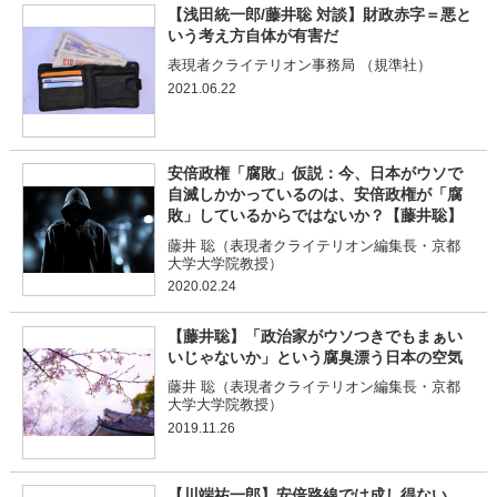
【浅田統一郎/藤井聡 対談】財政赤字＝悪と
いう考え方自体が有害だ
表現者クライテリオン事務局 （規準社）
2021.06.22
安倍政権「腐敗」仮説：今、日本がウソで
自滅しかかっているのは、安倍政権が「腐
敗」しているからではないか？【藤井聡】
藤井 聡（表現者クライテリオン編集長・京都
大学大学院教授）
2020.02.24
【藤井聡】「政治家がウソつきでもまぁい
いじゃないか」という腐臭漂う日本の空気
藤井 聡（表現者クライテリオン編集長・京都
大学大学院教授）
2019.11.26
【川端祐一郎】安倍路線では成し得ない